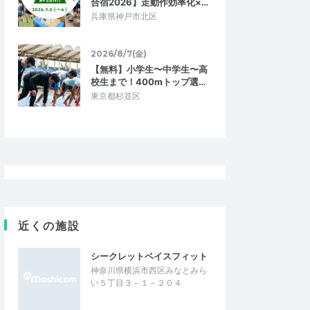
合宿2026】走動作効率化×…
兵庫県神戸市北区
2026/8/7(金)
【無料】小学生〜中学生〜高
校生まで！400mトップ選…
東京都杉並区
近くの施設
シークレットベイスフィット
神奈川県横浜市西区みなとみら
い５丁目３－１－２０４