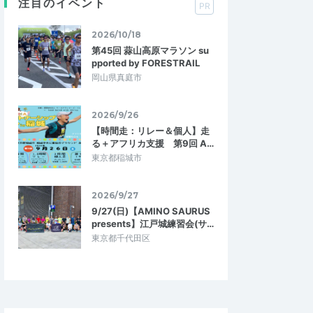
注目のイベント
PR
2026/10/18
第45回 蒜山高原マラソン su
pported by FORESTRAIL
岡山県真庭市
2026/9/26
【時間走：リレー＆個人】走
る＋アフリカ支援 第9回 A…
東京都稲城市
2026/9/27
9/27(日)【AMINO SAURUS
presents】江戸城練習会(サ…
東京都千代田区