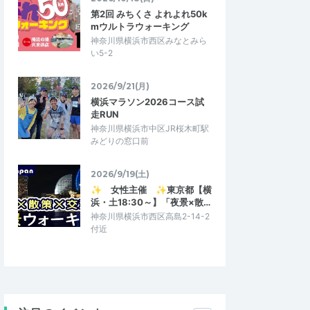
第2回 みちくさ よれよれ50k
mウルトラウォーキング
神奈川県横浜市西区みなとみら
い5-2
2026/9/21(月)
横浜マラソン2026コース試
走RUN
神奈川県横浜市中区JR桜木町駅
みどりの窓口前
2026/9/19(土)
✨ 女性主催 ✨東京都【横
浜・土18:30～】「夜景×散…
神奈川県横浜市西区高島2-14-2
付近