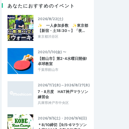
くろっくろ
あなたにおすすめのイベント
4.00
3.00
2018/11/19
2026/8/22(土)
✨ 一人参加多数 ✨東京都
【新宿・土18:30～】「夜…
東京都渋谷区
ン前日！】 新宮”ミ
【天空ハーフマラソン前日！】 新宮”ミ
グ“走ろうにっぽん”
ニ”観光ロゲイニング“走ろうにっぽん”
2020/1/10(金) 〜
2018/11/17
2018/11/17
【館山市】第2･4水曜日開催!
卓球教室
千葉県館山市
2026/7/2(木)～2026/8/27(木)
7・8月度 HAT神戸マラソン
練習会
兵庫県神戸市中央区
2026/9/5(土)・2026/9/6(日)
＊8/10締切【9/5-6マラソン