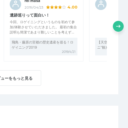
rei masa
ヨーメイ
4.00
2019/04/23
2018/11/19
遺跡巡りって面白い！
今回、ロゲイニングというものを初めて参
加/体験させていただきました。 最初の集合
説明も簡潔であまり難しいことを考えず…
飛鳥・藤原の宮都の歴史遺産を巡る！ロ
【天空ハーフマラソ
ゲイニング2019
ニ”観光ロゲイニン
2019/4/21
ビューをもっと見る