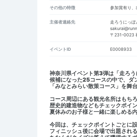
その他の特徴
参加賞有り、
主催者連絡先
走ろうにっぽ
sakurai@run
〒231-002
イベントID
E0008933
神奈川県イベント第3弾は「走ろう
候補になった25コースの中で、​
「みなとみらい散策コース」
を舞
コース周辺にある観光名所はもち
歴史的建造物などもチェックポイ
夏休みのお子様と一緒に楽しめる
今回は、チェックポイントごとに
フィニッシュ後に会場で出題され