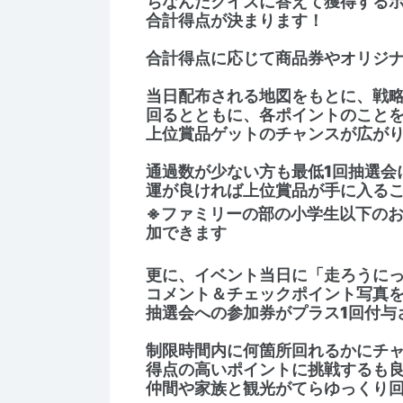
ちなんだクイズに答えて獲得する
合計得点が決まります！
合計得点に応じて商品券やオリジ
当日配布される地図をもとに、戦
回るとともに、各ポイントのこと
上位賞品ゲットのチャンスが広が
通過数が少ない方も最低1回抽選会
運が良ければ上位賞品が手に入る
※ファミリーの部の小学生以下の
加できます
更に、イベント当日に「走ろうにっぽ
コメント＆チェックポイント写真
抽選会への参加券がプラス1回付与
制限時間内に何箇所回れるかにチ
得点の高いポイントに挑戦するも
仲間や家族と観光がてらゆっくり