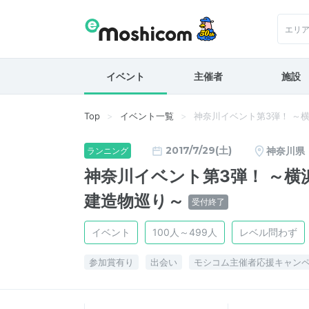
エリ
イベント
主催者
施設
Top
イベント一覧
神奈川イベント第3弾！ ～
2017/7/29(土)
神奈川県
ランニング
神奈川イベント第3弾！ ～横
建造物巡り～
受付終了
イベント
100人～499人
レベル問わず
参加賞有り
出会い
モシコム主催者応援キャン