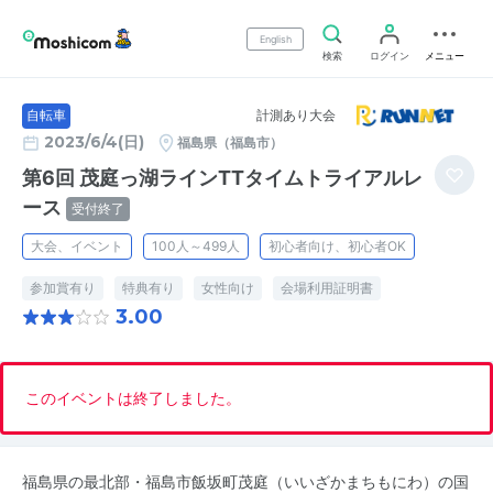
English
検索
ログイン
メニュー
計測あり大会
自転車
2023/6/4(日)
福島県（福島市）
第6回 茂庭っ湖ラインTTタイムトライアルレ
ース
受付終了
大会、イベント
100人～499人
初心者向け、初心者OK
参加賞有り
特典有り
女性向け
会場利用証明書
3.00
このイベントは終了しました。
福島県の最北部・福島市飯坂町茂庭（いいざかまちもにわ）の国