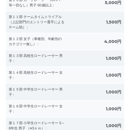
5,000円
等一切なし）男子 60歳以上
:
第１１部 チームタイムトライアル
1,500円
（上記部門のエントリー選手による
チーム戦）
:
第１２部 女子（車種別、年齢別の
4,000円
カテゴリー無し）
:
第１３部 高校生ロードレーサー 男
1,000円
子
:
第１４部 高校生ロードレーサー 女
1,000円
子
:
第１５部 中学生ロードレーサー 男
1,000円
子
:
第１６部 中学生ロードレーサー 女
1,000円
子
:
第１７部 小学生ロードレーサー 5～
1,000円
6年生 男子 （※5ｋｍ）
: