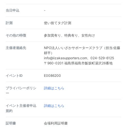
当日申込
-
計測
使い捨てタグ計測
その他の特徴
参加賞有り、特典有り、女性向け
主催者連絡先
NPO法人いいざかサポーターズクラブ（担当:佐藤
耕平）
info@iizakasupporters.com、024-529-6125
〒960-0201 福島県福島市飯坂町湯沢26番地
イベントID
E0086200
プライバシーポリシ
詳細はこちら
ー
イベント主催者申込
詳細はこちら
規約
証明書
会場利用証明書