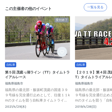
一覧を見る
この主催者の他のイベント
受付終了
自転車
自転車
第５回 茂庭っ湖ライン（TT）タイムトラ
【２０１９】第４回 茂
イアルレース
T）タイムトライアル
福島県福島市
福島県福島市
福島県の最北部・飯坂町茂庭の国道３９
福島県の最北部・飯坂
９号線を完全通行止めとして、往復１１k
９号線を完全通行止め
mのタイムを競う自転車タイムトライ…
mのタイムを競う「自
2021/4/29(木)
2019/4/28(日)