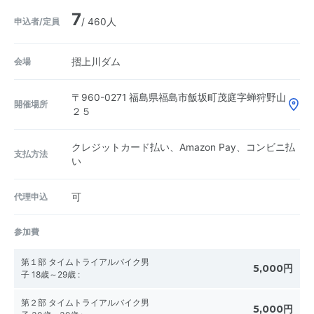
7
申込者/定員
/ 460人
会場
摺上川ダム
〒960-0271
福島県福島市飯坂町茂庭字蝉狩野山
開催場所
２５
クレジットカード払い、Amazon Pay、コンビニ払
支払方法
い
代理申込
可
参加費
第１部 タイムトライアルバイク男
5,000円
子 18歳～29歳
:
第２部 タイムトライアルバイク男
5,000円