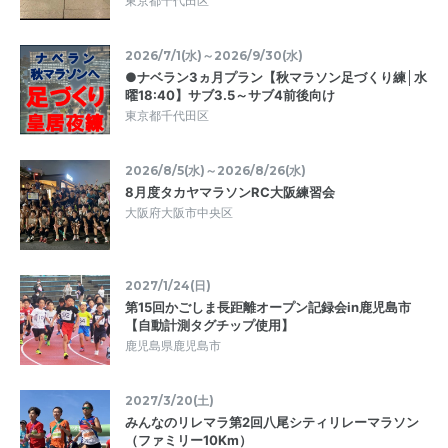
東京都千代田区
2026/7/1(水)～2026/9/30(水)
●ナベラン3ヵ月プラン【秋マラソン足づくり練│水
曜18:40】サブ3.5～サブ4前後向け
東京都千代田区
2026/8/5(水)～2026/8/26(水)
8月度タカヤマラソンRC大阪練習会
大阪府大阪市中央区
2027/1/24(日)
第15回かごしま長距離オープン記録会in鹿児島市
【自動計測タグチップ使用】
鹿児島県鹿児島市
2027/3/20(土)
みんなのリレマラ第2回八尾シティリレーマラソン
（ファミリー10Km）