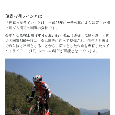
茂庭っ湖ラインとは
『茂庭っ湖ライン』とは、平成28年に一般公募により決定した摺
上川ダム周辺の国道の愛称です。
会場となる
摺上川（すりかみがわ）ダム
（通称「茂庭っ湖」）周
辺の国道399号線は、ダム建設に伴って整備され、例年５月末ま
で通り抜け不可となることから、広々とした公道を専有したタイ
ムトライアル（TT）レースの開催が可能となっています。