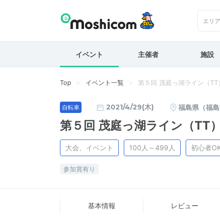
エリ
イベント
主催者
施設
Top
イベント一覧
第５回 茂庭っ湖ライン（T
2021/4/29(木)
福島県（福島
自転車
第５回 茂庭っ湖ライン（TT
大会、イベント
100人～499人
初心者O
参加賞有り
基本情報
レビュー