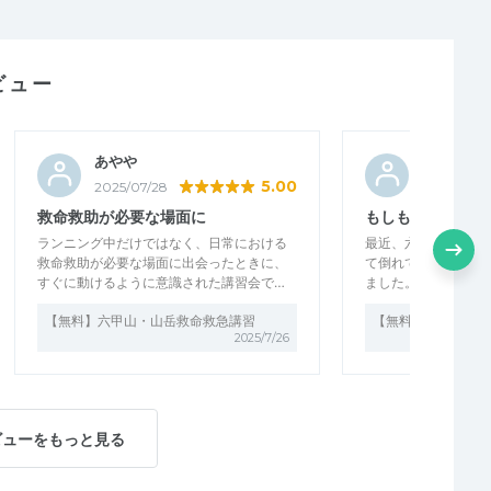
ビュー
あやや
おすまし
5.00
2025/07/28
2025/06/3
救命救助が必要な場面に
もしもの時に思い
ランニング中だけではなく、日常における
最近、六甲山でも怪
救命救助が必要な場面に出会ったときに、
て倒れている人を度
すぐに動けるように意識された講習会で…
ました。普段の生活
【無料】六甲山・山岳救命救急講習
【無料】六甲山・山
2025/7/26
ビューをもっと見る