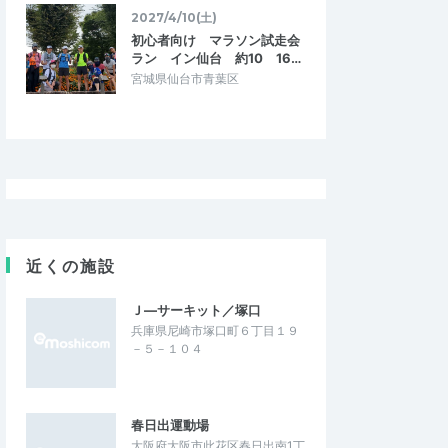
2027/4/10(土)
初心者向け マラソン試走会
ラン イン仙台 約10 16…
宮城県仙台市青葉区
近くの施設
Ｊ―サーキット／塚口
兵庫県尼崎市塚口町６丁目１９
－５－１０４
春日出運動場
大阪府大阪市此花区春日出南1丁