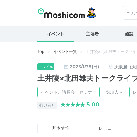
エリ
イベント
主催者
施設
Top
イベント一覧
土井陵×北田雄夫トークライ
2023/1/29(日)
大阪府（大
トレイル
土井陵×北田雄夫トークライ
イベント、講習会・セミナー
500人～
レ
5.00
特典有り
基本情報
レビュー