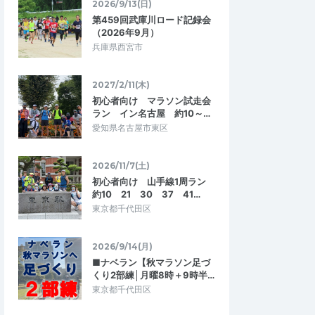
2026/9/13(日)
第459回武庫川ロード記録会
（2026年9月）
兵庫県西宮市
2027/2/11(木)
初心者向け マラソン試走会
ちゃん
nabe-328
ラン イン名古屋 約10～…
5.00
5.00
0
2025/06/30
愛知県名古屋市東区
出せるように
何もできない自分では無くなった！
我をしたり体調を崩し
いざ何かがあったその時に何も出来ずにた
2026/11/7(土)
々見かけるようになり
だ見ているだけ。そんな事故な機会が過去
でも助けを必要とす…
初心者向け 山手線1周ラン
にありました。何も起こらない方が良い…
約10 21 30 37 41…
岳救命救急講習
【無料】六甲山・山岳救命救急講習
東京都千代田区
2025/6/28
2025/6/28
2026/9/14(月)
■ナベラン【秋マラソン足づ
くり2部練│月曜8時＋9時半…
東京都千代田区