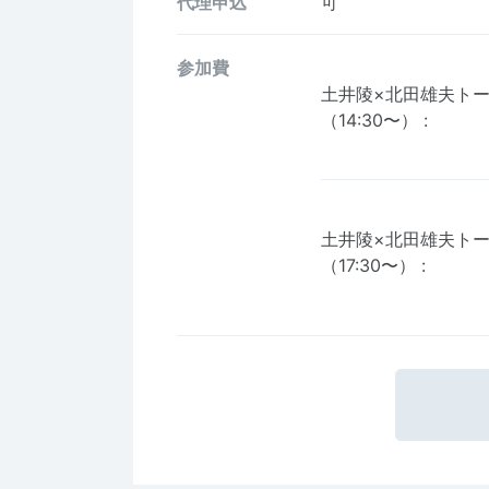
代理申込
可
参加費
土井陵×北田雄夫ト
（14:30〜）
:
土井陵×北田雄夫ト
（17:30〜）
: