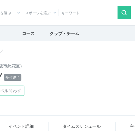
アを選ぶ
スポーツを選ぶ
コース
クラブ・チーム
ブ
阪市此花区）
ブ
受付終了
ベル問わず
イベント詳細
タイム
スケジュール
主