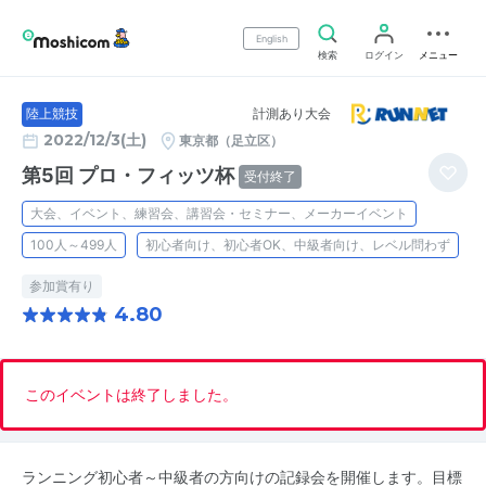
English
検索
ログイン
メニュー
計測あり大会
陸上競技
2022/12/3(土)
東京都（足立区）
第5回 プロ・フィッツ杯
受付終了
大会、イベント、練習会、講習会・セミナー、メーカーイベント
100人～499人
初心者向け、初心者OK、中級者向け、レベル問わず
参加賞有り
4.80
このイベントは終了しました。
ランニング初心者～中級者の方向けの記録会を開催します。目標