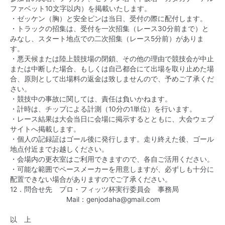
ファベット10文字以内）を掲載いたします。
・ゼッケン（胸）と安全ピンは当日、受付の際に配付します。
・トラックの招集は、受付を一次招集（レース30分前まで）と
みなし、スタート地点での二次招集（レース5分前）がありま
す。
・悪天候または陸上競技場の閉鎖、その他の理由で競技会が中止
または中断した場合、もしくは自己都合にて出場を取り止めた場
合、原則として出場料の返金は致しませんので、予めご了承くだ
さい。
・競技中の事故に関しては、責任は負いかねます。
・計時は、チップによる計測（10分の1単位）を行います。
・レース結果は大会当日に会場に掲示するとともに、大会ウェブ
サイトへ掲載します。
・個人の記録証はゴール後に発行します。走り終えた後、ゴール
地点付近までお越しください。
・会場内の更衣室はご利用できますので、各自ご活用ください。
・可能な範囲でペースメーカーを用意しますが、必ずしも十分に
配置できない場合がありますのでご了承ください。
12．問合せ先 プロ・フィッツ杯実行委員会 事務局
Mail：
genjodaha@gmail.com
以 上