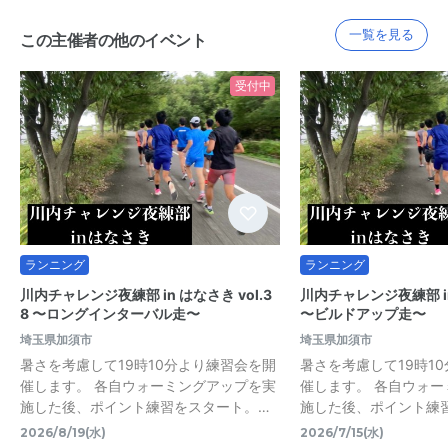
一覧を見る
この主催者の他のイベント
受付中
ランニング
ランニング
川内チャレンジ夜練部 in はなさき vol.3
川内チャレンジ夜練部 in 
8 〜ロングインターバル走〜
〜ビルドアップ走〜
埼玉県加須市
埼玉県加須市
暑さを考慮して19時10分より練習会を開
暑さを考慮して19時1
催します。 各自ウォーミングアップを実
催します。 各自ウォ
施した後、ポイント練習をスタート。…
施した後、ポイント練
2026/8/19(水)
2026/7/15(水)