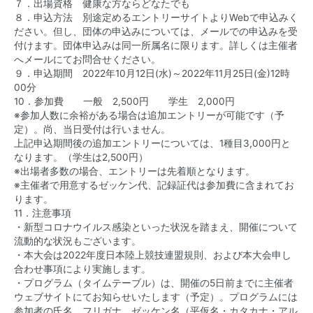
７．出場資格 健康な方ならどなたでも
８．申込方法 別途定めるエントリーサイトよりWebで申込みく
ださい。但し、団体の申込みについては、メールでの申込みを受
付けます。団体申込みは同一所属名に限ります。詳しくは主催者
へメールにてお問合せください。
９．申込期間 2022年10月12日(水)～2022年11月25日(金)12時
00分
10．参加費 一般 2,500円 学生 2,000円
※参加人数に余裕がある場合は追加エントリーが可能です（予
定）。尚、当日受付は行いません。
上記申込期間後の追加エントリーについては、1種目3,000円と
なります。（学生は2,500円）
※出場者多数の場合、エントリーは先着順となります。
※主催者で用意するゼッケン代、記録証代は参加費に含まれてお
ります。
11．注意事項
・新型コロナウイルス感染といった状況を踏まえ、開催について
流動的な状況もございます。
・本大会は2022年度日本陸上競技連盟規則、および本大会申し
合わせ事項により実施します。
・プログラム（タイムテーブル）は、開催の5日前までに主催者
ウェブサイトにてお知らせいたします（予定）。プログラムには
参加者の氏名、フリガナ、ゼッケン名（平仮名・カタカナ・アル