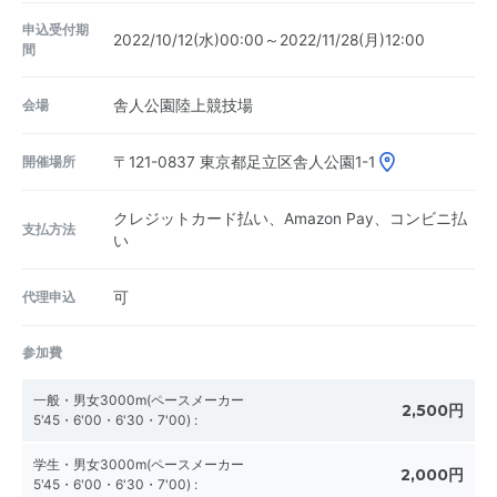
申込受付期
2022/10/12(水)00:00～2022/11/28(月)12:00
間
会場
舎人公園陸上競技場
開催場所
〒121-0837
東京都足立区舎人公園1-1
クレジットカード払い、Amazon Pay、コンビニ払
支払方法
い
代理申込
可
参加費
一般・男女3000m(ペースメーカー
2,500円
5'45・6'00・6'30・7'00)
:
学生・男女3000m(ペースメーカー
2,000円
5'45・6'00・6'30・7'00)
: