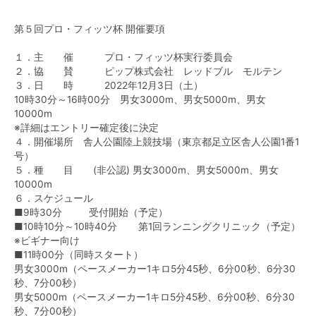
第５回プロ・フィッツ杯 開催要項
１．主 催 プロ・フィッツ杯実行委員会
２．協 賛 ピップ株式会社 レッドブル モルテン
３．日 時 2022年12月3日（土）
10時30分～16時00分 男女3000m、男女5000m、男女
10000m
※詳細はエントリー確定後に決定
４．開催場所 舎人公園陸上競技場（東京都足立区舎人公園1番1
号）
５．種 目 (非公認) 男女3000m、男女5000m、男女
10000m
６．スケジュール
■9時30分 受付開始（予定）
■10時10分～10時40分 第1回ランニングクリニック（予定）
※ビギナー向け
■11時00分（同時スタート）
男女3000m（ペースメーカー1キロ5分45秒、6分00秒、6分30
秒、7分00秒）
男女5000m（ペースメーカー1キロ5分45秒、6分00秒、6分30
秒、7分00秒）