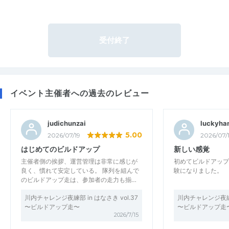
受付終了
イベント主催者への過去のレビュー
judichunzai
luckyha
5.00
2026/07/19
2026/07/
はじめてのビルドアップ
新しい感覚
主催者側の挨拶、運営管理は非常に感じが
初めてビルドアップ
良く、慣れて安定している。 隊列を組んで
験になりました。
のビルドアップ走は、参加者の走力も揃…
川内チャレンジ夜練部 in はなさき vol.37
川内チャレンジ夜練部 
〜ビルドアップ走〜
〜ビルドアップ走
2026/7/15