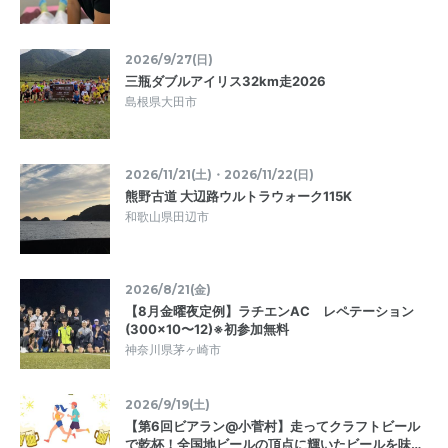
2026/9/27(日)
三瓶ダブルアイリス32km走2026
島根県大田市
2026/11/21(土)・2026/11/22(日)
熊野古道 大辺路ウルトラウォーク115K
和歌山県田辺市
2026/8/21(金)
【8月金曜夜定例】ラチエンAC レペテーション
(300×10〜12)※初参加無料
神奈川県茅ヶ崎市
2026/9/19(土)
【第6回ビアラン@小菅村】走ってクラフトビール
で乾杯！全国地ビールの頂点に輝いたビールを味…