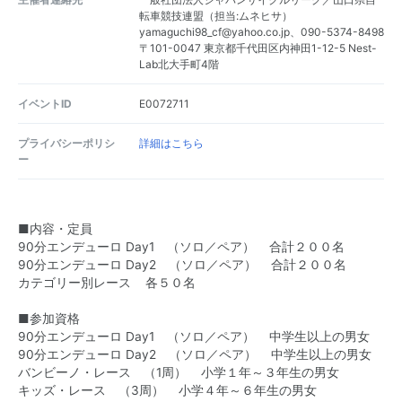
転車競技連盟（担当:ムネヒサ）
yamaguchi98_cf@yahoo.co.jp、090-5374-8498
〒101-0047 東京都千代田区内神田1-12-5 Nest-
Lab北大手町4階
イベントID
E0072711
プライバシーポリシ
詳細はこちら
ー
■内容・定員
90分エンデューロ Day1 （ソロ／ペア） 合計２００名
90分エンデューロ Day2 （ソロ／ペア） 合計２００名
カテゴリー別レース 各５０名
■参加資格
90分エンデューロ Day1 （ソロ／ペア） 中学生以上の男女
90分エンデューロ Day2 （ソロ／ペア） 中学生以上の男女
バンビーノ・レース （1周） 小学１年～３年生の男女
キッズ・レース （3周） 小学４年～６年生の男女