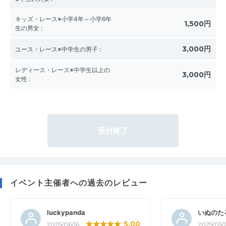
キッズ・レース※小学4年～小学6年
1,500円
生の男女
:
3,000円
ユース・レース※中学生の男子
:
レディース・レース※中学生以上の
3,000円
女性
:
受付終了
イベント主催者への過去のレビュー
luckypanda
いぬのた
5.00
2025/06/16
2025/05/