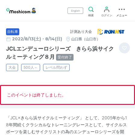
English
検索
ログイン
メニュー
計測あり大会
自転車
2022/8/13(土)・8/14(日)
山口県（山口市）
JCLエンデューロシリーズ きらら浜サイク
ルミーティング８月
受付終了
大会
500人～
レベル問わず
このイベントは終了しました。
「JCL×きらら浜サイクルミーティング」 として、2005年から1
8年間続くクラシカルなトレーニングレースとして、サイクルス
ポーツを楽しむサイクリストの為のエンデューロシリーズを開