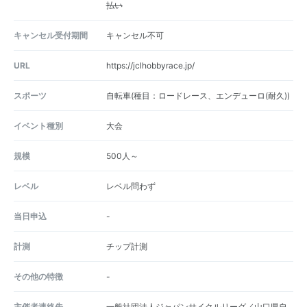
払い
キャンセル受付期間
キャンセル不可
URL
https://jclhobbyrace.jp/
スポーツ
自転車(種目：ロードレース、エンデューロ(耐久))
イベント種別
大会
規模
500人～
レベル
レベル問わず
当日申込
-
計測
チップ計測
その他の特徴
-
主催者連絡先
一般社団法人ジャパンサイクルリーグ／山口県自