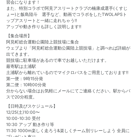
習会になります！
また、特別コラボで阿見アスリートクラブの楠康成選手(くすじ
ょー)と飯島陸斗 選手など、動画でコラボをしたTWOLAPSト
ップアスリートと一緒に走れちゃう!!
アップや動き作りも詳しく説明します!!
【集合場所】
阿見町総合運動公園陸上競技場に集合
ウェブより「阿見町総合運動公園陸上競技場」と調べれば詳細が
出てきます。
競技場に駐車場があるので車でお越しいただけます。
最寄駅は土浦駅
土浦駅から離れているのでマイクロバスをご用意しております!!
第一便：9時15分発
第二便：10時00分発
分からない場合はお気軽にメールにてご連絡ください。駅からバ
スで20分程度。
【日時及びスケジュール】
12/25(土)10:00〜
10:00-10:30 受付
10:30 アップ 動き作り等
11:30 1000m楽しく走ろう&楽しくチーム別リレーしよう 全員に
プレゼント有り