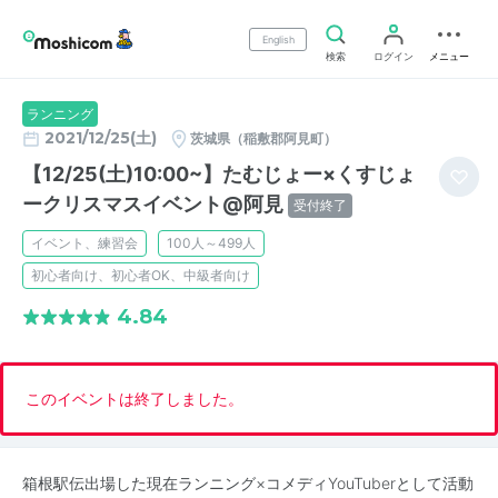
English
検索
ログイン
メニュー
ランニング
2021/12/25(土)
茨城県（稲敷郡阿見町）
【12/25(土)10:00~】たむじょー×くすじょ
ークリスマスイベント@阿見
受付終了
イベント、練習会
100人～499人
初心者向け、初心者OK、中級者向け
4.84
このイベントは終了しました。
箱根駅伝出場した現在ランニング×コメディYouTuberとして活動