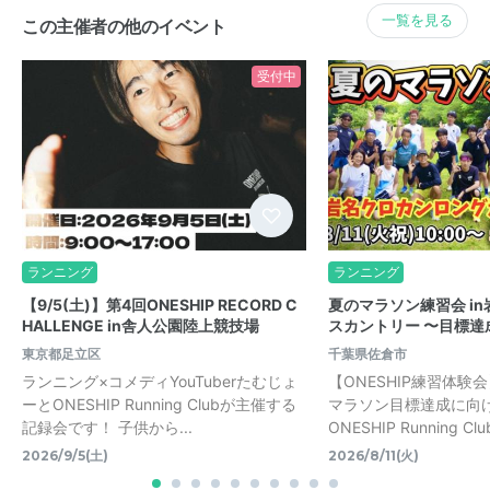
一覧を見る
この主催者の他のイベント
受付中
ランニング
ランニング
【9/5(土)】第4回ONESHIP RECORD C
夏のマラソン練習会 i
HALLENGE in舎人公園陸上競技場
スカントリー 〜目標達
東京都足立区
千葉県佐倉市
ランニング×コメディYouTuberたむじょ
【ONESHIP練習体験
ーとONESHIP Running Clubが主催する
マラソン目標達成に向
記録会です！ 子供から...
ONESHIP Running Clu
2026/9/5(土)
2026/8/11(火)