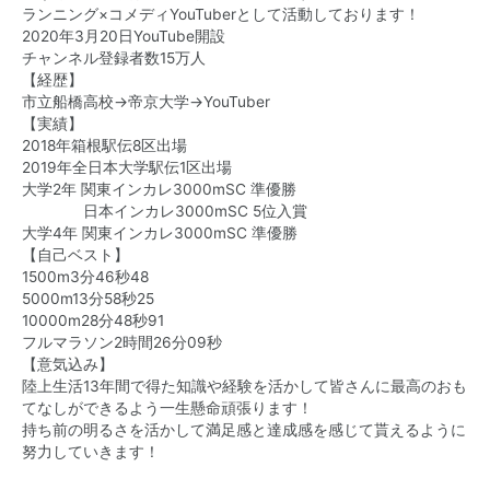
ランニング×コメディYouTuberとして活動しております！
2020年3月20日YouTube開設
チャンネル登録者数15万人
【経歴】
市立船橋高校→帝京大学→YouTuber
【実績】
2018年箱根駅伝8区出場
2019年全日本大学駅伝1区出場
大学2年 関東インカレ3000mSC 準優勝
日本インカレ3000mSC 5位入賞
大学4年 関東インカレ3000mSC 準優勝
【自己ベスト】
1500m3分46秒48
5000m13分58秒25
10000m28分48秒91
フルマラソン2時間26分09秒
【意気込み】
陸上生活13年間で得た知識や経験を活かして皆さんに最高のおも
てなしができるよう一生懸命頑張ります！
持ち前の明るさを活かして満足感と達成感を感じて貰えるように
努力していきます！