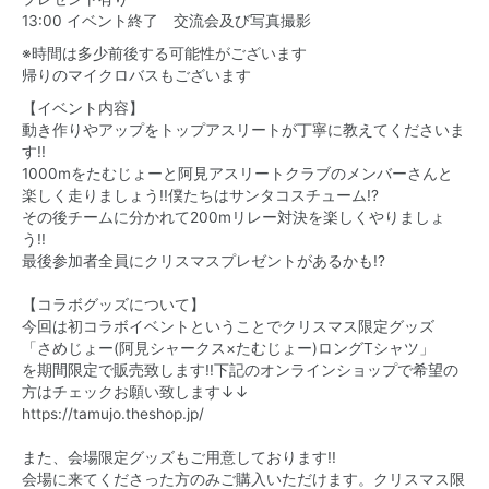
13:00 イベント終了 交流会及び写真撮影
※時間は多少前後する可能性がございます
帰りのマイクロバスもございます
【イベント内容】
動き作りやアップをトップアスリートが丁寧に教えてくださいま
す!!
1000mをたむじょーと阿見アスリートクラブのメンバーさんと
楽しく走りましょう!!僕たちはサンタコスチューム!?
その後チームに分かれて200mリレー対決を楽しくやりましょ
う!!
最後参加者全員にクリスマスプレゼントがあるかも!?
【コラボグッズについて】
今回は初コラボイベントということでクリスマス限定グッズ
「さめじょー(阿見シャークス×たむじょー)ロングTシャツ」
を期間限定で販売致します!!下記のオンラインショップで希望の
方はチェックお願い致します↓↓
https://tamujo.theshop.jp/
また、会場限定グッズもご用意しております!!
会場に来てくださった方のみご購入いただけます。クリスマス限