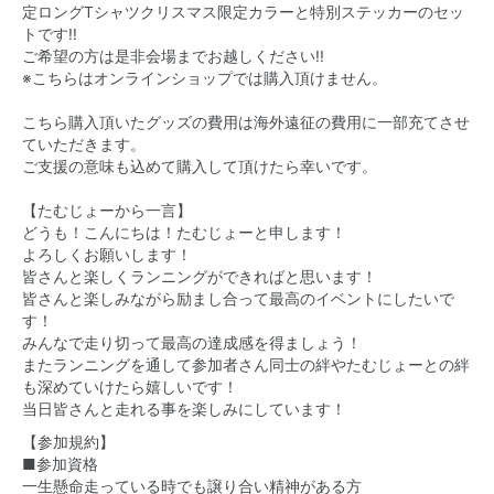
定ロングTシャツクリスマス限定カラーと特別ステッカーのセッ
トです!!
ご希望の方は是非会場までお越しください!!
※こちらはオンラインショップでは購入頂けません。
こちら購入頂いたグッズの費用は海外遠征の費用に一部充てさせ
ていただきます。
ご支援の意味も込めて購入して頂けたら幸いです。
【たむじょーから一言】
どうも！こんにちは！たむじょーと申します！
よろしくお願いします！
皆さんと楽しくランニングができればと思います！
皆さんと楽しみながら励まし合って最高のイベントにしたいで
す！
みんなで走り切って最高の達成感を得ましょう！
またランニングを通して参加者さん同士の絆やたむじょーとの絆
も深めていけたら嬉しいです！
当日皆さんと走れる事を楽しみにしています！
【参加規約】
■参加資格
一生懸命走っている時でも譲り合い精神がある方