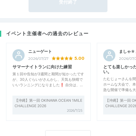
受付終了
イベント主催者への過去のレビュー
ニューゲート
ましゃ☆
5.00
2026/07/27
2026/07/
サマーナイトランに向けた練習
とても楽しかっ
い。
第１回や告知が3週間と期間が短かったです
​たむじょーさんを
が、30人ぐらいがさんかし、天気も快晴で
ホームな大会で、本
いいランニングになりました❗️ 自分は、…
急な開催で準備も大
【沖縄】第一回 OKINAWA OCEAN 1MILE
【沖縄】第一回 OKIN
CHALLENGE 2026
CHALLENGE 202
2026/7/25