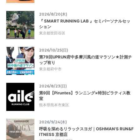
2026/8/20(木)
『 SMART RUNNING LAB 』セミパーソナルセッ
ション
東京都世田谷区
2026/10/25(日)
第79回UPRUN府中多摩川風の道マラソン★計測チ
ップ有り
東京都府中市
2026/8/23(日)
第9回【Piruntes】ランニング×特別ピラティス教
室
熊本県熊本市東区
2026/9/24(木)
呼吸を深めるリラックスヨガ｜OSHMAN'S RUN&F
ITNESS 京都店