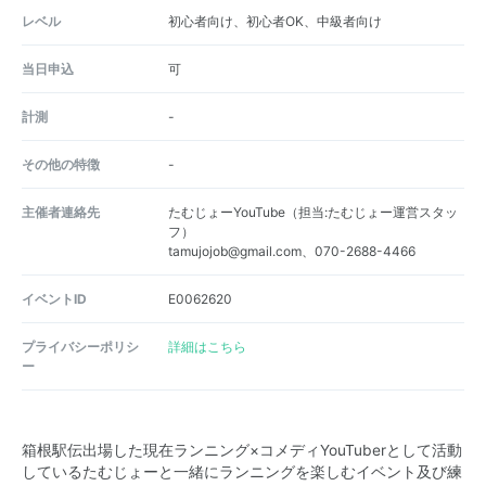
レベル
初心者向け、初心者OK、中級者向け
当日申込
可
計測
-
その他の特徴
-
主催者連絡先
たむじょーYouTube（担当:たむじょー運営スタッ
フ）
tamujojob@gmail.com、070-2688-4466
イベントID
E0062620
プライバシーポリシ
詳細はこちら
ー
箱根駅伝出場した現在ランニング×コメディYouTuberとして活動
しているたむじょーと一緒にランニングを楽しむイベント及び練