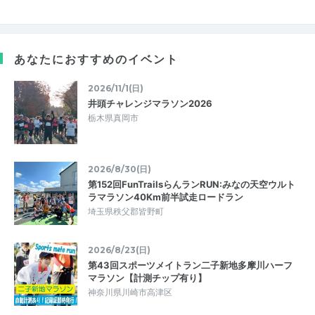
あなたにおすすめのイベント
2026/11/1(日)
井頭チャレンジマラソン2026
栃木県真岡市
2026/8/30(日)
第152回FunTrailsらんランRUN:みなの天空ウルト
ラマラソン40Km前半試走ロードラン
埼玉県秩父郡皆野町
2026/8/23(日)
第43回スポーツメイトラン二子新地多摩川ハーフ
マラソン【計測チップ有り】
神奈川県川崎市高津区