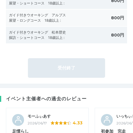
800円
展望・ショートコース 18歳以上
:
ガイド付きウオーキング アルプス
800円
展望・ロングコース 18歳以上
:
ガイド付きウオーキング 松本歴史
800円
探訪・ショートコース 18歳以上
:
受付終了
イベント主催者への過去のレビュー
モーふぃあす
いっちぃ
4.33
2026/06/17
2026/06/
足慣らし
初参加 完走