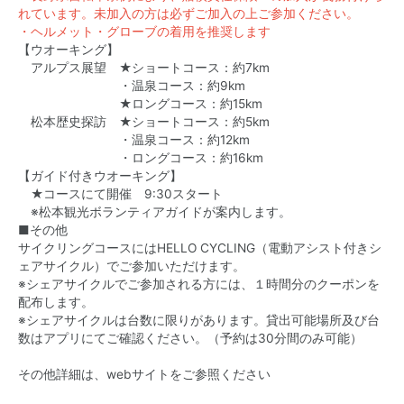
れています。未加入の方は必ずご加入の上ご参加ください。
・ヘルメット・グローブの着用を推奨します
【ウオーキング】
アルプス展望 ★ショートコース：約7km
・温泉コース：約9km
★ロングコース：約15km
松本歴史探訪 ★ショートコース：約5km
・温泉コース：約12km
・ロングコース：約16km
【ガイド付きウオーキング】
★コースにて開催 9:30スタート
※松本観光ボランティアガイドが案内します。
■その他
サイクリングコースにはHELLO CYCLING（電動アシスト付きシ
ェアサイクル）でご参加いただけます。
※シェアサイクルでご参加される方には、１時間分のクーポンを
配布します。
※シェアサイクルは台数に限りがあります。貸出可能場所及び台
数はアプリにてご確認ください。（予約は30分間のみ可能）
その他詳細は、webサイトをご参照ください