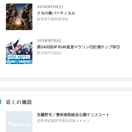
2026/8/29(土)
クモの巣バーティカル
岐阜県不破郡垂井町
2026/8/11(火)
第240回UP RUN皇居マラソン◎計測チップ有◎
東京都千代田区
近くの施設
安曇野市／豊科南部総合公園テニスコート
長野県安曇野市豊科高家４８８２