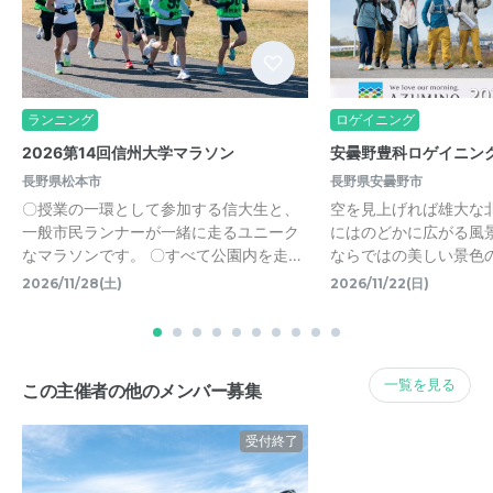
ランニング
ロゲイニング
2026第14回信州大学マラソン
安曇野豊科ロゲイニング
長野県松本市
長野県安曇野市
〇授業の一環として参加する信大生と、
空を見上げれば雄大な
一般市民ランナーが一緒に走るユニーク
にはのどかに広がる風
なマラソンです。 〇すべて公園内を走…
ならではの美しい景色
2026/11/28(土)
2026/11/22(日)
一覧を見る
この主催者の他のメンバー募集
受付終了