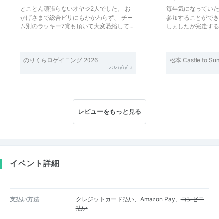
とことん頑張らないオヤジ2人でした。 お
毎年気になっていた
かげさまで総合ビリにもかかわらず、 チー
参加することができ
ム別のラッキー7賞も頂いて大変恐縮して…
しましたが完走する
のりくらロゲイニング 2026
松本 Castle to Su
2026/6/13
レビューをもっと見る
イベント詳細
支払い方法
クレジットカード払い、Amazon Pay、
コンビニ
払い