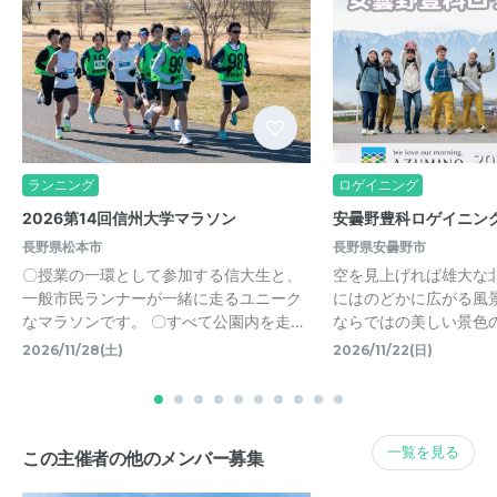
ランニング
ロゲイニング
2026第14回信州大学マラソン
安曇野豊科ロゲイニング
長野県松本市
長野県安曇野市
〇授業の一環として参加する信大生と、
空を見上げれば雄大な
一般市民ランナーが一緒に走るユニーク
にはのどかに広がる風
なマラソンです。 〇すべて公園内を走…
ならではの美しい景色
2026/11/28(土)
2026/11/22(日)
一覧を見る
この主催者の他のメンバー募集