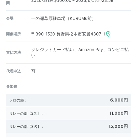
2026/3/19(木)00:00～2026/6/5(金)23:59
間
会場
一の瀬草原駐車場（KURUMu前）
開催場所
〒390-1520
長野県松本市安曇4307-1
クレジットカード払い、Amazon Pay、コンビニ払
支払方法
い
代理申込
可
参加費
6,000円
ソロの部
:
11,000円
リレーの部【2名】
:
15,000円
リレーの部【3名】
: