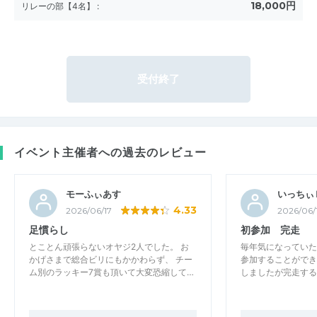
18,000円
リレーの部【4名】
:
受付終了
イベント主催者への過去のレビュー
モーふぃあす
いっちぃ
4.33
2026/06/17
2026/06/
足慣らし
初参加 完走
とことん頑張らないオヤジ2人でした。 お
毎年気になっていた
かげさまで総合ビリにもかかわらず、 チー
参加することができ
ム別のラッキー7賞も頂いて大変恐縮して…
しましたが完走する