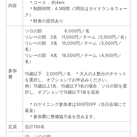
＊コース： 約4km
内容
＊制限時間：4.5時間（1周目はガイドラン＆ウォー
ク）
＊軽食の提供あり
ソロの部 6,000円／名
リレーの部 2名 11,000円／チーム（5,500円／名）
リレーの部 3名 15,000円／チーム（5,000円／
名）
リレーの部 4名 18,000円／チーム（4,500円／
名）
参加
15歳以下 2,000円／名 ＊大人の人数分のチケット
費
を選択し、オプションでお申込みください。
例）15歳以上1名、15歳以下1名の場合、ソロの部を選
択し、オプションで15歳以下1名を追加
＊ロゲイニング参加者は500円OFF（当日会場にて
返金）
＊参加費に
整備協力金
を含みます。
定員
合計150名
(1) ソロの部