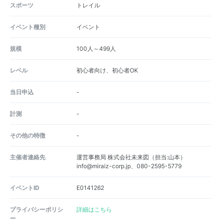
スポーツ
トレイル
イベント種別
イベント
規模
100人～499人
レベル
初心者向け、初心者OK
当日申込
-
計測
-
その他の特徴
-
主催者連絡先
運営事務局 株式会社未来図（担当:山本）
info@miraiz-corp.jp、080-2595-5779
イベントID
E0141262
プライバシーポリシ
詳細はこちら
ー