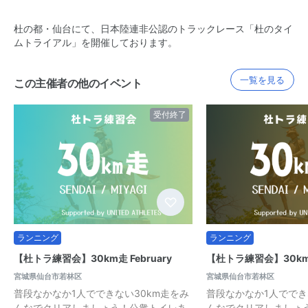
杜の都・仙台にて、日本陸連非公認のトラックレース「杜のタイ
ムトライアル」を開催しております。
一覧を見る
この主催者の他のイベント
受付終了
ランニング
ランニング
【杜トラ練習会】30km走 February
【杜トラ練習会】30km走
宮城県仙台市若林区
宮城県仙台市若林区
普段なかなか1人でできない30km走をみ
普段なかなか1人ででき
んなでクリアしましょう！公衆トイレあ
んなでクリアしましょ