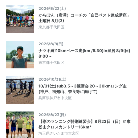
2026/8/22(土)
からぽん（唐澤）コーチの「自己ベスト達成講座」
土曜日 8月(3)
東京都千代田区
2026/8/9(日)
ナツキ練!10kmペース走(km /5:30)in皇居 8/9(日)
8:00～
東京都千代田区
2026/10/31(土)
10/31(土)sub3.5～3練習会 20～30kmロング走
(神戸、福知山、奈良等に向けて)
兵庫県神戸市中央区
2026/8/23(日)
【彩のランニング特別練習会】8月23日（日）＠東
松山クロスカントリー16km*
埼玉県さいたま市大宮区