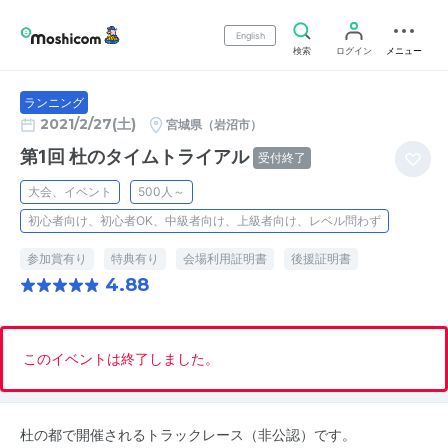
English
検索
ログイン
メニュー
ランニング
2021/2/27(土)
宮城県（岩沼市）
第1回 杜のタイムトライアル
受付終了
大会、イベント
500人～
初心者向け、初心者OK、中級者向け、上級者向け、レベル問わず
参加賞有り
特典有り
会場利用証明書
後援証明書
4.88
このイベントは終了しました。
杜の都で開催されるトラックレース（非公認）です。