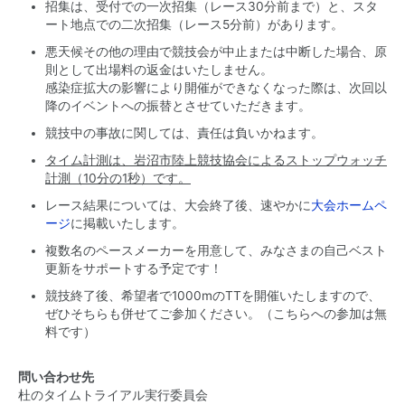
招集は、受付での一次招集（レース30分前まで）と、スタ
ート地点での二次招集（レース5分前）があります。
悪天候その他の理由で競技会が中止または中断した場合、原
則として出場料の返金はいたしません。
感染症拡大の影響により開催ができなくなった際は、次回以
降のイベントへの振替とさせていただきます。
競技中の事故に関しては、責任は負いかねます。
タイム計測は、岩沼市陸上競技協会によるストップウォッチ
計測（10分の1秒）です。
レース結果については、大会終了後、速やかに
大会ホームペ
ージ
に掲載いたします。
複数名のペースメーカーを用意して、みなさまの自己ベスト
更新をサポートする予定です！
競技終了後、希望者で1000mのTTを開催いたしますので、
ぜひそちらも併せてご参加ください。（こちらへの参加は無
料です）
問い合わせ先
杜のタイムトライアル実行委員会