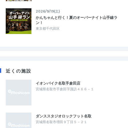
2026/9/19(土)
かんちゃんと行く！夏のオーバーナイト山手線ラ
ン！
東京都千代田区
近くの施設
イオンバイク名取手倉田店
宮城県名取市手倉田字諏訪４６６－１
ダンススタジオロックフット名取
宮城県名取市増田９丁目５－２１