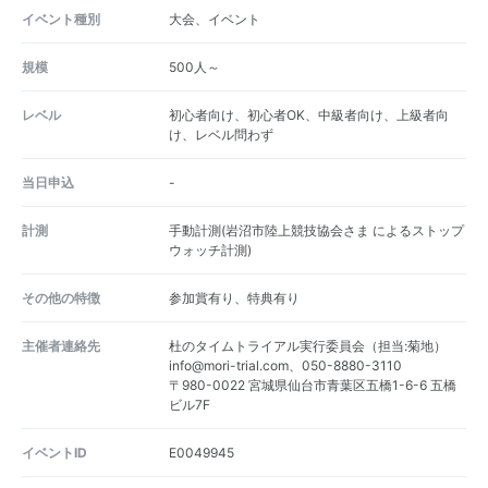
イベント種別
大会、イベント
規模
500人～
レベル
初心者向け、初心者OK、中級者向け、上級者向
け、レベル問わず
当日申込
-
計測
手動計測(岩沼市陸上競技協会さま によるストップ
ウォッチ計測)
その他の特徴
参加賞有り、特典有り
主催者連絡先
杜のタイムトライアル実行委員会（担当:菊地）
info@mori-trial.com、050-8880-3110
〒980-0022 宮城県仙台市青葉区五橋1-6-6 五橋
ビル7F
イベントID
E0049945