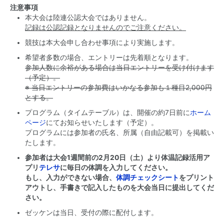
注意事項
本大会は陸連公認大会ではありません。
記録は公認記録となりませんのでご注意ください。
競技は本大会申し合わせ事項により実施します。
希望者多数の場合、エントリーは先着順となります。
参加人数に余裕がある場合は当日エントリーを受け付けます
（予定）。
※ 当日エントリーの参加費はいかなる参加も１種目2,000円
とする。
プログラム（タイムテーブル）は、開催の約7日前に
ホーム
ページ
にてお知らせいたします（予定）。
プログラムには参加者の氏名、所属（自由記載可）を掲載い
たします。
参加者は大会1週間前の2月20日（土）より体温記録活用ア
プリ
テレサ
に毎日の体調を入力してください。
もし、入力ができない場合、
体調チェックシート
をプリント
アウトし、手書きで記入したものを大会当日に提出してくだ
さい。
ゼッケンは当日、受付の際に配付します。