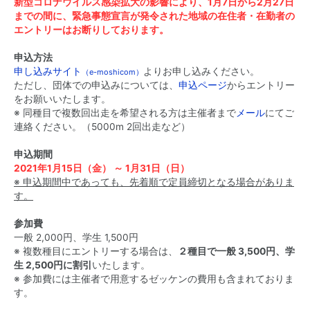
新型コロナウイルス感染拡大の影響により、1月7日から2月27日
までの間に、緊急事態宣言が発令された地域の在住者・在勤者の
エントリーはお断りしております。
申込方法
申し込みサイト
よりお申し込みください。
（e-moshicom）
ただし、団体での申込みについては、
申込ページ
からエントリー
をお願いいたします。
※ 同種目で複数回出走を希望される方は主催者まで
メール
にてご
連絡ください。（5000m 2回出走など）
申込期間
2021年1月15日（金） ～ 1月31日（日）
※ 申込期間中であっても、先着順で定員締切となる場合がありま
す。
参加費
一般 2,000円、学生 1,500円
※ 複数種目にエントリーする場合は、
２種目で一般 3,500円、学
生 2,500円に割引
いたします。
※ 参加費には主催者で用意するゼッケンの費用も含まれておりま
す。