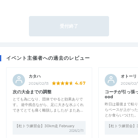
受付終了
イベント主催者への過去のレビュー
カタハ
オトーリ
4.67
2026/02/13
2026/02/
次の大会までの調整
コーチが引っ張
ood
とても為になり、団体でやると効果ありで
昨日は最後まで粘り
す。 途中残念ながら、足に大きな水ぶくれ
らペースが上がった
できてとても痛く離脱しましたが またあ…
とか食らいつけた。
【杜トラ練習会】30km走 February
【杜トラ練習会】30k
2026/2/11