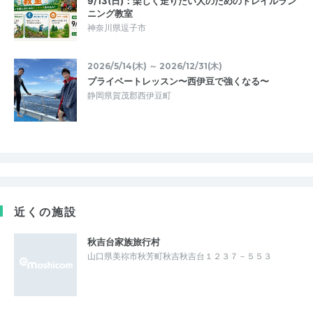
9/13(日)：楽しく走りたい人のためのトレイルラン
ニング教室
神奈川県逗子市
2026/5/14(木) ～ 2026/12/31(木)
プライベートレッスン〜西伊豆で強くなる〜
静岡県賀茂郡西伊豆町
近くの施設
秋吉台家族旅行村
山口県美祢市秋芳町秋吉秋吉台１２３７－５５３