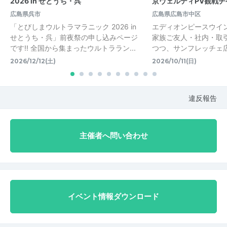
2026 in せとうち・呉
京ヴェルディPV観戦チ
広島県呉市
広島県広島市中区
「とびしまウルトラマラニック 2026 in
エディオンピースウイン
せとうち・呉」前夜祭の申し込みページ
家族ご友人・社内・取
です!! 全国から集まったウルトララン...
つつ、サンフレッチェ
2026/12/12(土)
2026/10/11(日)
違反報告
主催者へ問い合わせ
イベント情報ダウンロード