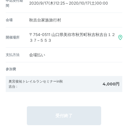
申込受付期
2020/9/17(木)12:25～2020/10/17(土)00:00
間
会場
秋吉台家族旅行村
〒754-0511
山口県美祢市秋芳町秋吉秋吉台１２
開催場所
３７−５５３
支払方法
会場払い
参加費
奥宮俊祐トレイルランセミナーin秋
4,000円
吉台
:
受付終了