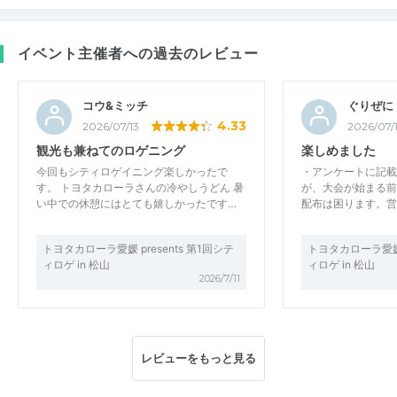
イベント主催者への過去のレビュー
コウ&ミッチ
ぐりぜに
4.33
2026/07/13
2026/07/
観光も兼ねてのロゲニング
楽しめました
今回もシティロゲイニング楽しかったで
・アンケートに記載
す。 トヨタカローラさんの冷やしうどん 暑
が、大会が始まる前
い中での休憩にはとても嬉しかったです…
配布は困ります。営
トヨタカローラ愛媛 presents 第1回シテ
トヨタカローラ愛媛 p
ィロゲ in 松山
ィロゲ in 松山
2026/7/11
レビューをもっと見る