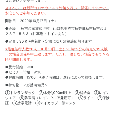
などをレクチャーします。
当イベントは新型コロナウイルス対策を行い、開催しますので、
安心してご参加ください。
開催日 2020年10月17日（土）
●会場 秋吉台家族旅行村 山口県美祢市秋芳町秋吉秋吉台１
２３７−５５３（駐車場・トイレあり）
●定員：30名 ※先着順・定員になり次第締め切ります
※最低催行人数20人 10月10日（土）23時59分の時点で19人以
下の場合開催を中止致します。ただし、達しない場合でもできる
限り開催します。
●受付開始 9:00
●セミナー開始 9:30
●解散時間 15:00 ※終了時間は、進行によって前後します。
●持ち物 ＜必携装備品＞
①トレランザック ②水分1,000ml以上 ③補給食 ④レイン
ウエア ⑤防寒着（レインウエア兼用可） ⑥ライト ⑦保険
証 ⑧携帯電話 ⑨マイカップ ⑩マスク