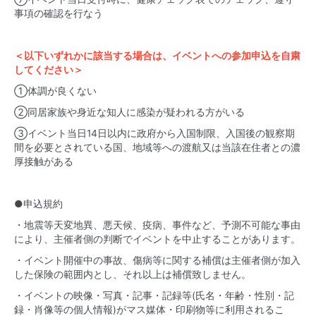
事項の確認を行なう
＜以下いずれかに該当する場合は、イベントへの参加申込を自粛
してください＞
①体調が良くない
②同居家族や身近な知人に感染が疑われる方がいる
③イベント当日14日以内に政府から入国制限、入国後の観察期
間を必要とされている国、地域等への渡航又は当該在住者との濃
厚接触がある
●申込規約
・地震等天変地異、悪天候、疫病、事件など、予測不可能な事由
により、主催者側の判断でイベントを中止することがあります。
・イベント開催中の事故、傷病等に関する補償は主催者側が加入
した保険の範囲内とし、それ以上は補償致しません。
・イベントの映像・写真・記事・記録等(氏名・年齢・性別・記
録・肖像等の個人情報)がマス媒体・印刷物等に利用されるこ