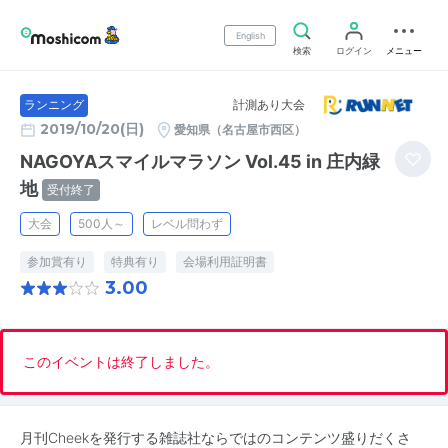
English
検索
ログイン
メニュー
計測あり大会
ランニング
2019/10/20(日)
愛知県（名古屋市西区）
NAGOYAスマイルマラソン Vol.45 in 庄内緑
地
受付終了
大会
500人～
レベル問わず
参加賞有り
特典有り
会場利用証明書
3.00
このイベントは終了しました。
月刊Cheekを発行する雑誌社ならではのコンテンツ盛りだくさ