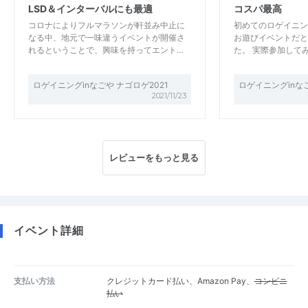
LSD＆インターバルにも最適
コスパ最高
コロナによりフルマラソンが軒並み中止に
初めてのロゲイニン
なる中、地元で一味違うイベントが開催さ
お遊びイベントだと
れるということで、興味を持ってエント…
た。 実際参加して
ロゲイニングinなごや ナゴロゲ2021
ロゲイニングinなご
2021/11/23
レビューをもっと見る
イベント詳細
支払い方法
クレジットカード払い、Amazon Pay、
コンビニ
払い