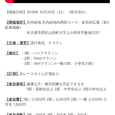
【開催日時】2019年 10月20日（日） （雨天決行）
【開催場所】
庄内緑地 庄内緑地内周回コース・多目的広場（第3
駐車場横）
名古屋市西区山田町大字上小田井字敷地3257
【主催・運営】
流行発信、ナゴラン
【種目】
・1部：ハーフマラソン
・2部：10kmマラソン
・3部：5kmマラソン(一般の部、小学生の部）
【計測】
全レースタイム計測あり
【参加資格】
健康な方・種目距離を完走できる方
1部：高校生以上 2部：中学生以上 3部小学生以上
【参加費】
1部／3,500円 2部／3,000円 3部／一般 3,000円 小
学生 1,500円
【参加者数】
1部：300名 2部：200名 3部：200名