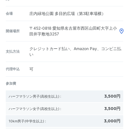
会場
庄内緑地公園 多目的広場（第3駐車場横）
〒452-0818
愛知県名古屋市西区山田町大字上小
開催場所
田井字敷地3257
クレジットカード払い、Amazon Pay、コンビニ払
支払方法
い
代理申込
可
参加費
3,500円
ハーフマラソン男子(高校生以上)
:
3,500円
ハーフマラソン女子(高校生以上)
:
3,000円
10km男子(中学生以上)
: