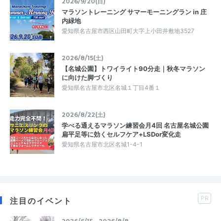
2026/9/20(日)
マラソントレーニング サマーモーニングラン in 庄
内緑地
愛知県名古屋市西区山田町大字上小田井敷地3527
2026/8/15(土)
【名城公園】トワイライト90分走｜秋冬マラソン
に向けた脚づくり
愛知県名古屋市北区名城１丁目4番１
2026/8/22(土)
学べる通えるマラソン練習会月4回 名古屋名城公園
扁平足等に効くセルフケア+LSDor変化走
愛知県名古屋市北区名城1-4-1
PR
注目のイベント