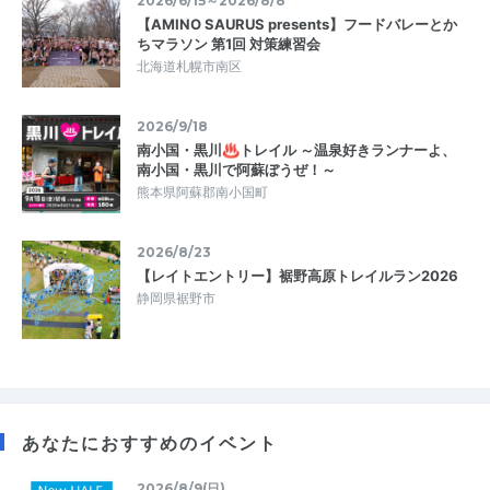
2026/6/15～2026/8/8
【AMINO SAURUS presents】フードバレーとか
ちマラソン 第1回 対策練習会
北海道札幌市南区
2026/9/18
南小国・黒川♨トレイル ～温泉好きランナーよ、
南小国・黒川で阿蘇ぼうぜ！～
熊本県阿蘇郡南小国町
2026/8/23
【レイトエントリー】裾野高原トレイルラン2026
静岡県裾野市
あなたにおすすめのイベント
2026/8/9(日)