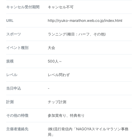
キャンセル受付期間
キャンセル不可
URL
http://ryuko-marathon.web.co.jp/index.html
スポーツ
ランニング(種目：ハーフ、その他)
イベント種別
大会
規模
500人～
レベル
レベル問わず
当日申込
-
計測
チップ計測
その他の特徴
参加賞有り、特典有り
主催者連絡先
(株)流行発信内「NAGOYAスマイルマラソン事務
局」