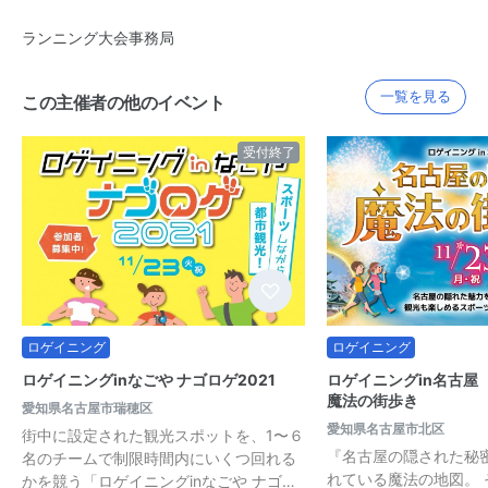
ランニング大会事務局
一覧を見る
この主催者の他のイベント
受付終了
ロゲイニング
ロゲイニング
ロゲイニングinなごや ナゴロゲ2021
ロゲイニングin名古屋
魔法の街歩き
愛知県名古屋市瑞穂区
愛知県名古屋市北区
街中に設定された観光スポットを、1〜６
『名古屋の隠された秘
名のチームで制限時間内にいくつ回れる
れている魔法の地図。
かを競う「ロゲイニングinなごや ナゴ…