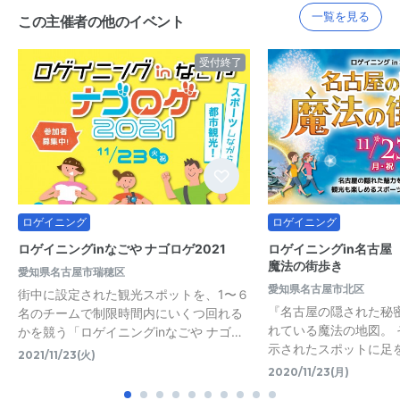
一覧を見る
この主催者の他のイベント
受付終了
ロゲイニング
ロゲイニング
ロゲイニングinなごや ナゴロゲ2021
ロゲイニングin名古屋
魔法の街歩き
愛知県名古屋市瑞穂区
愛知県名古屋市北区
街中に設定された観光スポットを、1〜６
『名古屋の隠された秘
名のチームで制限時間内にいくつ回れる
れている魔法の地図。
かを競う「ロゲイニングinなごや ナゴ…
示されたスポットに足を
2021/11/23(火)
2020/11/23(月)