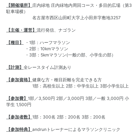
【開催場所】
庄内緑地 庄内緑地内周回コース・多目的広場（第3
駐車場横）
名古屋市西区山田町大字上小田井字敷地3257
【主催・運営】
流行発信、ナゴラン
【種目】
・1部：ハーフマラソン
・2部：10kmマラソン
・3部：5kmマラソン(一般の部、小学生の部）
【計測】
全レースタイム計測あり
【参加資格】
健康な方・種目距離を完走できる方
1部：高校生以上 2部：中学生以上 3部小学生以上
【参加費】
1部／3,500円 2部／3,000円 3部／一般 3,000円 小
学生 1,500円
【参加者数】
1部：300名 2部：200名 3部：200名
【参加特典】
andrunトレーナーによるマラソンクリニック