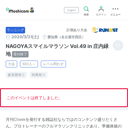
English
検索
ログイン
メニュー
計測あり大会
ランニング
2020/3/21(土)
愛知県（名古屋市西区）
NAGOYAスマイルマラソン Vol.49 in 庄内緑
地
受付終了
大会
500人～
レベル問わず
参加賞有り
特典有り
このイベントは終了しました。
月刊Cheekを発行する雑誌社ならではのコンテンツ盛りだくさ
ん。プロトレーナーのフルマラソンクリニックあり。準備体操の