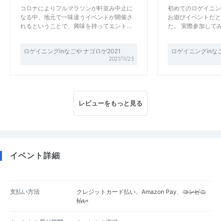
コロナによりフルマラソンが軒並み中止に
初めてのロゲイニン
なる中、地元で一味違うイベントが開催さ
お遊びイベントだと
れるということで、興味を持ってエント…
た。 実際参加して
ロゲイニングinなごや ナゴロゲ2021
ロゲイニングinなご
2021/11/23
レビューをもっと見る
イベント詳細
支払い方法
クレジットカード払い、Amazon Pay、
コンビニ
払い