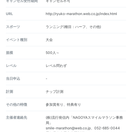
キャンセル受付期間
キャンセル不可
URL
http://ryuko-marathon.web.co.jp/index.html
スポーツ
ランニング(種目：ハーフ、その他)
イベント種別
大会
規模
500人～
レベル
レベル問わず
当日申込
-
計測
チップ計測
その他の特徴
参加賞有り、特典有り
主催者連絡先
(株)流行発信内「NAGOYAスマイルマラソン事務
局」
smile-marathon@web.co.jp、052-685-0044