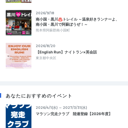
2026/9/18
南小国・黒川♨トレイル ～温泉好きランナーよ、
南小国・黒川で阿蘇ぼうぜ！～
熊本県阿蘇郡南小国町
2026/8/20
【English Run】ナイトラン×英会話
東京都中央区
あなたにおすすめのイベント
2026/4/1(水) ～ 2027/3/31(水)
マラソン完走クラブ 陸連登録【2026年度】