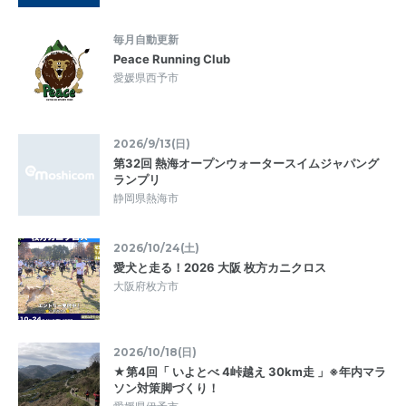
毎月自動更新
Peace Running Club
愛媛県西予市
2026/9/13(日)
第32回 熱海オープンウォータースイムジャパング
ランプリ
静岡県熱海市
2026/10/24(土)
愛犬と走る！2026 大阪 枚方カニクロス
大阪府枚方市
2026/10/18(日)
★第4回「 いよとべ 4峠越え 30km走 」※年内マラ
ソン対策脚づくり！