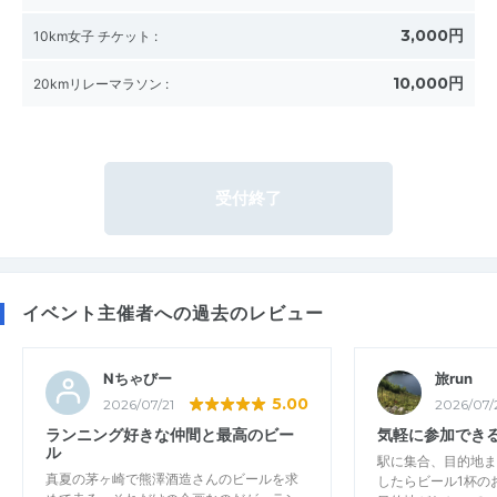
3,000円
10km女子 チケット
:
10,000円
20kmリレーマラソン
:
受付終了
イベント主催者への過去のレビュー
Nちゃびー
旅run
5.00
2026/07/21
2026/07/
ランニング好きな仲間と最高のビー
気軽に参加でき
ル
駅に集合、目的地ま
真夏の茅ヶ崎で熊澤酒造さんのビールを求
したらビール1杯の