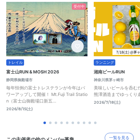
受付中
トレイル
ランニング
富士山RUN & MOSH 2026
湘南ビールRUN
静岡県御殿場市
神奈川県茅ヶ崎市
毎年恒例の富士トレステランが今年はパ
美味しいビールを呑む
ワーアップして開催！ Mt.Fuji Trail Statio
熊澤酒造までゆっくり
n（富士山御殿場口新五...
2026/7/18(土)
2026/8/15(土)
一覧を見る
この主催者の他のメンバー募集