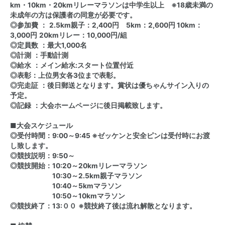
km・10km・20kmリレー
マラソンは中学生以上
※
18
歳未満の
未成年の方は保護者の同意が必要です。
◎
参加費
：
2.5km親子：2,400円 5km
：
2,600
円
10km
：
3,000
円
20kmリレー：
10,000
円
/組
◎
定員数
：
最大1,000
名
◎
計測
：手動計測
◎
給水
：メイン給水
:
スタート位置付近
◎
表彰
：上位男女各
3
位まで表彰。
◎
完走証
：後日郵送となります。賞状は優ちゃんサイン入りの
予定。
◎
記録
：大会ホームページに後日掲載致します。
■
大会スケジュール
◎
受付時間：
9:00
～
9:45
※
ゼッケンと安全ピンは受付時にお渡
し致します。
◎
競技説明：
9:50
～
◎
競技開始：
10:20
～20kmリレーマラソン
10:30
～
2.5km親子
マラソン
10:40
～
5km
マラソン
10:50
～
10km
マラソン
◎
競技終了：
13:
００
※
競技終了後は流れ解散となります。