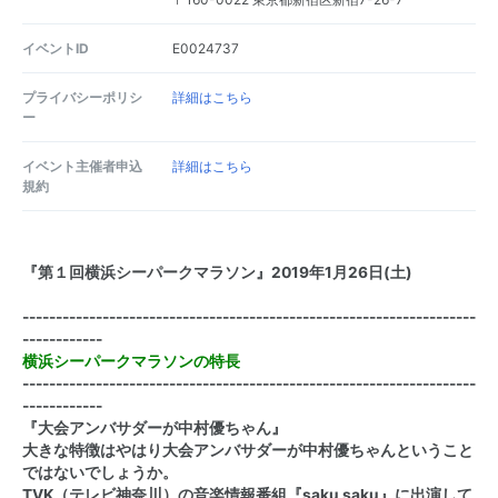
イベントID
E0024737
プライバシーポリシ
詳細はこちら
ー
イベント主催者申込
詳細はこちら
規約
『第
１
回横浜シーパークマラソン』
2019
年
1
月
26
日
(
土
)
--------------------------------------------------------------------
------------
横浜シーパークマラソンの特長
--------------------------------------------------------------------
------------
『大会アンバサダーが中村優ちゃん』
大きな特徴はやはり大会アンバサダーが中村優ちゃんということ
ではないでしょうか。
TVK（テレビ神奈川）の音楽情報番組『saku saku』に出演して