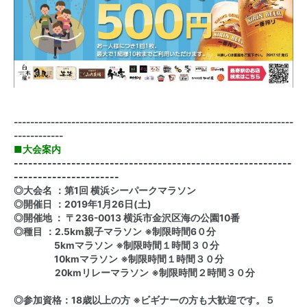
--------------------------------------------------------------------
------------
■
大会案内
----------------------------------------------------------
----------------------
◎
大会名
：
第1回 横浜シーパークマラソン
◎
開催日
：
2019
年
1
月
26
日
(
土
)
◎開催地 ： 〒236-0013 横浜市金沢区海の公園10番
◎
種目
：2.5km親子
マラソン
※
制限時間6０分
5kmマラソン
※
制限時間１時間３０分
10km
マラソン
※
制限時間１時間３０分
20kmリレーマラソン
※
制限時間２時間３０分
◎
参加資格：
18
歳以上の方
※
ビギナーの方も大歓迎です。５