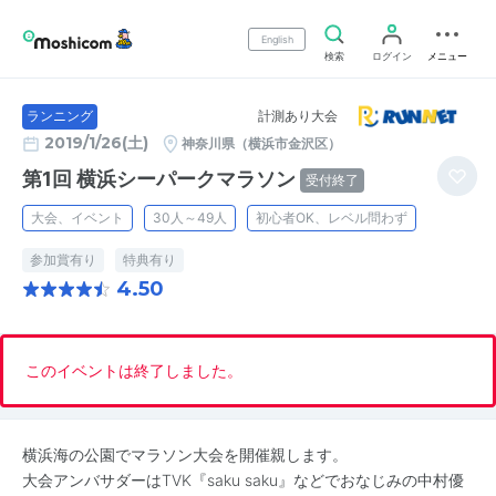
English
検索
ログイン
メニュー
計測あり大会
ランニング
2019/1/26(土)
神奈川県（横浜市金沢区）
第1回 横浜シーパークマラソン
受付終了
大会、イベント
30人～49人
初心者OK、レベル問わず
参加賞有り
特典有り
4.50
このイベントは終了しました。
横浜海の公園でマラソン大会を開催親します。
大会アンバサダーはTVK『saku saku』などでおなじみの中村優