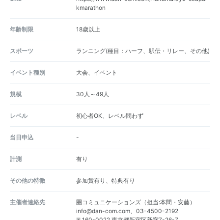
kmarathon
年齢制限
18歳以上
スポーツ
ランニング(種目：ハーフ、駅伝・リレー、その他)
イベント種別
大会、イベント
規模
30人～49人
レベル
初心者OK、レベル問わず
当日申込
-
計測
有り
その他の特徴
参加賞有り、特典有り
主催者連絡先
團コミュニケーションズ（担当:本間・安藤）
info@dan-com.com、03-4500-2192
〒160-0022 東京都新宿区新宿7-26-7