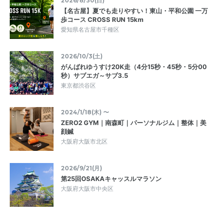
2026/8/30(日)
【名古屋】夏でも走りやすい！東山・平和公園 一万
歩コース CROSS RUN 15km
愛知県名古屋市千種区
2026/10/3(土)
がんばれゆうすけ20K走（4分15秒・45秒・5分00
秒）サブエガ～サブ3.5
東京都渋谷区
2024/1/18(木) 〜
ZERO2 GYM｜南森町｜パーソナルジム｜整体｜美
顔鍼
大阪府大阪市北区
2026/9/21(月)
第25回OSAKAキャッスルマラソン
大阪府大阪市中央区