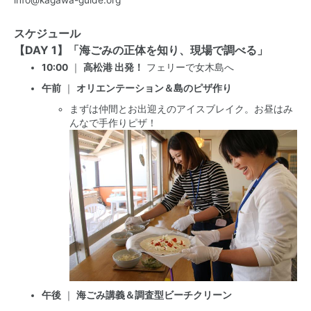
スケジュール
【DAY 1】「海ごみの正体を知り、現場で調べる」
10:00
｜
高松港 出発！
フェリーで女木島へ
午前
｜
オリエンテーション＆島のピザ作り
まずは仲間とお出迎えのアイスブレイク。お昼はみ
んなで手作りピザ！
午後
｜
海ごみ講義＆調査型ビーチクリーン