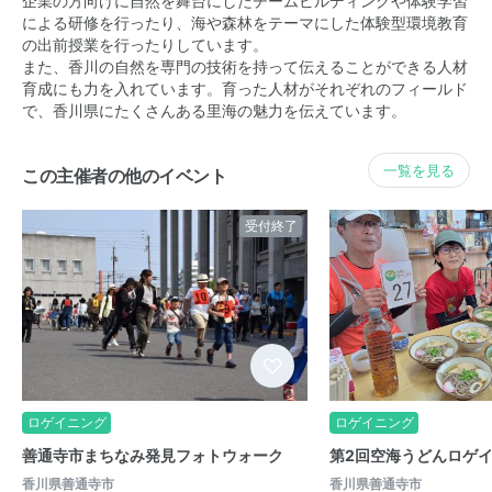
企業の方向けに自然を舞台にしたチームビルディングや体験学習
による研修を行ったり、海や森林をテーマにした体験型環境教育
の出前授業を行ったりしています。
また、香川の自然を専門の技術を持って伝えることができる人材
育成にも力を入れています。育った人材がそれぞれのフィールド
で、香川県にたくさんある里海の魅力を伝えています。
一覧を見る
この主催者の他のイベント
受付終了
ロゲイニング
ロゲイニング
善通寺市まちなみ発見フォトウォーク
第2回空海うどんロゲ
香川県善通寺市
香川県善通寺市