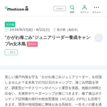
English
検索
ログイン
メニュー
その他
2026/8/21(金)・8/22(土)
香川県（高松市）
”かがわ海ごみ”ジュニアリーダー養成キャン
プin女木島
受付中
～29人
美しい瀬戸内海を守る「かがわ海ごみジュニアリーダー」を目指
しませんか？女木島での1泊2日のキャンプで、海ごみ問題を学
び、調査型ビーチクリーンやイベント運営を実践。他校の仲間と
出会い、主体性やリーダーシップが身につきます。修了後はボラ
ンティア証明書の発行や総合型選抜（AO入試）のPRにも活用で
きます。環境や地域貢献に興味がある高校生、一生モノの夏を過