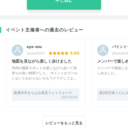
申し込む
イベント主催者への過去のレビュー
aya-zou
パイント
5.00
2024/11/07
2024/10/
地図を見ながら楽しく歩けました
メンバーで楽し
市内の撮影スポットを探しながら歩いて気
メンバーで相談しな
持ちの良い時間でした。 ポイントがゴール
しめました。
しないとわからないのもワクワクしてよ…
善通寺市まちなみ発見フォトウォーク
第2回空海うどん
2024/10/26
レビューをもっと見る