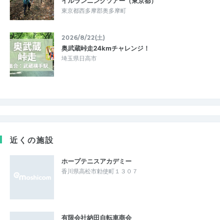
イルランニングツアー（東京都）
東京都西多摩郡奥多摩町
2026/8/22(土)
奥武蔵峠走24kmチャレンジ！
埼玉県日高市
近くの施設
ホープテニスアカデミー
香川県高松市勅使町１３０７
有限会社納田自転車商会