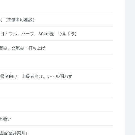
可（主催者応相談）
種目：フル、ハーフ、30km走、ウルトラ)
習会、交流会・打ち上げ
中級者向け、上級者向け、レベル問わず
出会い
担当:冨井菜月）