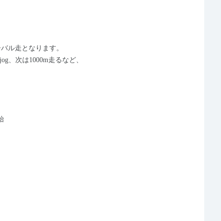
ターバル走となります。
jog、次は1000m走るなど、
始