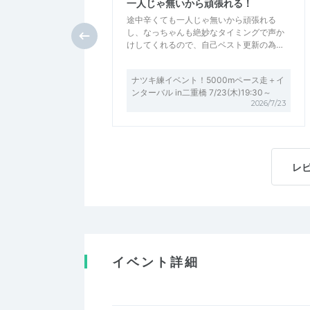
一人じゃ無いから頑張れる！
途中辛くても一人じゃ無いから頑張れる
し、なっちゃんも絶妙なタイミングで声か
けしてくれるので、自己ベスト更新の為…
ナツキ練イベント！5000mペース走＋イ
ンターバル in二重橋 7/23(木)19:30～
2026/7/23
レ
イベント詳細