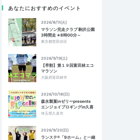
練習リードに感謝！
目標タイムに向けて
あなたにおすすめのイベント
も関わらず快く参加を
サブ3.5向けの練習目的で参加しました。 実
引っ張っていただきま
力的に足りず他の参加者について行くの
かなか苦手なんです…
が、きつかったですが、いい練習になり…
2026/8/11(火)
マラソン完走クラブ 駒沢公園
3時間走 ※8時00分～
2本＋1000ｍ×1in二
ナツキ練イベント！5000mペース走＋イ
東京都世田谷区
30～【サブ3.5～４】
ンターバル in二重橋 4/9(木)19:30～
2026/5/28
2026/4/9
2026/9/19(土)
【早割】第１９回富田林エコ
マラソン
大阪府富田林市
2026/10/18(日)
森永製菓inゼリーpresents
エンジョイプロギングin久喜
埼玉県久喜市
2026/9/20(日)
ランステ®「9ホーム」と一緒