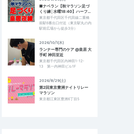
■ナベラン【秋マラソン足づ
くり練│水曜18:40】ハーフ…
東京都千代田区千代田線二重橋
前駅6番出口付近（東京駅丸の内
駅前広場から徒歩3分）
2026/10/1(木)
ランナー専門のケア @皇居 大
手町 神田至近
東京都千代田区内神田1-12-
13 第一内神田ビル1F
2026/8/29(土)
第2回東京豊洲ナイトリレー
マラソン
東京都江東区豊洲6丁目5