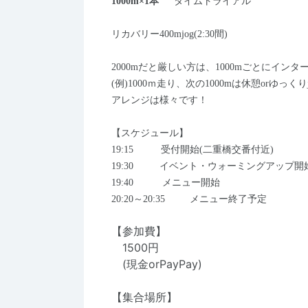
1000m×1
本
タイムトライアル
リカバリー4
00mjog(2:30
間
)
2000mだと厳しい方は、1000mごとにイン
(例)1000ｍ走り、次の1000mは休憩orゆっくり
アレンジは様々です！
【スケジュール】
19:15
受付開始(二重橋交番付近)
19:30 イベント・
ウォーミングアップ開
19:40
メニュー開始
20:20
～
20:35
メニュー終了予定
【参加費】
1500円
(現金orPayPay)
【集合場所】