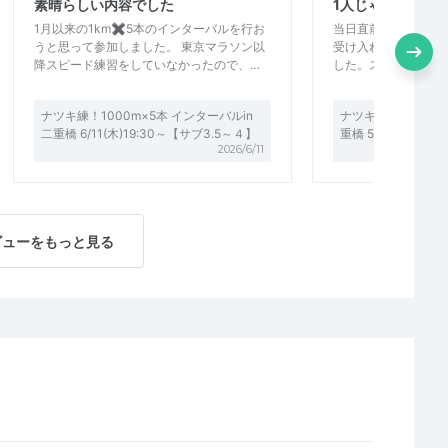
素晴らしい内容でした
1人じゃ出来ない
1月以来の1km✖️5本のインターバルを行お
当日直前申し込みに
うと思って参加しました。 東京マラソン以
受け入れていただき
降スピード練習をしていなかったので、…
した。スピードがな
ナツキ練！1000m×5本 インターバルin
ナツキ練！2000m×
二重橋 6/11(木)19:30～【サブ3.5～４】
重橋 5/28(木)19:
2026/6/11
ビューをもっと見る