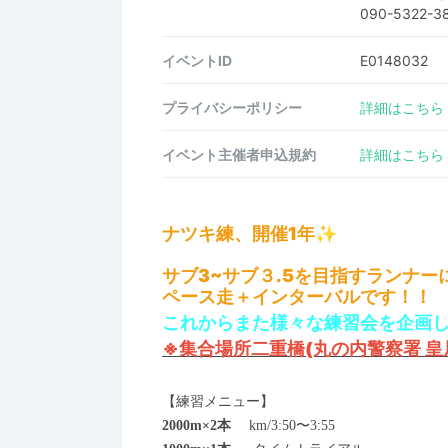
090-5322-3
イベントID
E0148032
プライバシーポリシー
詳細はこちら
イベント主催者申込規約
詳細はこちら
ナツキ練、開催1年✨
サブ3~サブ３.5を目指すランナ
ペース走＋インターバル
です
！！
これからまた様々な練習会を企画し
※集合場所二重橋(丸の内警察署 皇
【練習メニュー】
2000m×2
本
km/3:50〜3:55