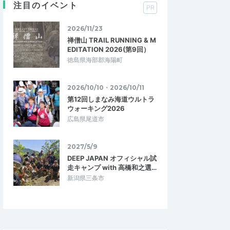
注目のイベント
PR
2026/11/23
禅僧山 TRAIL RUNNING & M
EDITATION 2026(第9回）
徳島県海部郡海陽町
2026/10/10・2026/10/11
第12回しまなみ海道ウルトラ
ウォーキング2026
広島県尾道市
2027/5/9
DEEP JAPAN オフィシャル試
走キャンプ with 高橋和之選…
新潟県三条市
500endama
5.00
5.00
1
2026/04/11