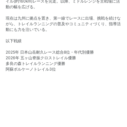
イル(約160km)レースを完走。以降、
ミドルレンジを主戦場に活
動の幅を広げる。
現在は九州に拠点を置き、第一線でレースに出場、
挑戦を続けな
がら、
トレイルランニングの普及やコミュニティづくり、
指導活
動にも力を注いでいる。
以下戦績
2025年 日本山岳耐久レース総合8位・年代別優勝
2026年 五ヶ山脊振クロストレイル優勝
多良の森トレイルランニング優勝
阿蘇ボルケーノトレイル3位