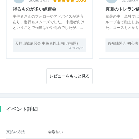
5.00
2026/07/27
2026/07/
得るものが多い練習会
真夏のトレラン
主催者さんのフォローやアドバイスが適宜
猛暑の中、単独では
あり、進行もスムーズでした。 中級者向け
ループ走で励ましあ
ということで強度はやや高めでしたが、…
た。コースもわかり
天拝山域練習会 中級者以上向け(福岡)
鞍岳練習会 初心者
2026/7/25
レビューをもっと見る
イベント詳細
支払い方法
会場払い