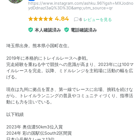
https://www.instagram.com/ashku.96?igsh=MXJodno
ydDdnazl3aQ%3D%3D&amp;utm_source=qr
4.84
6
レビューを見る
本人確認済み
電話確認済み
埼玉県出身。熊本県小国町在住。
2019年に本格的にトレイルレースへ参戦。
完走経験を重ねる中で競技への意識が高まり、2023年には100マ
イルレースを完走。以降、ミドルレンジを主戦場に活動の幅を広
げる。
現在は九州に拠点を置き、第一線でレースに出場、挑戦を続けな
がら、トレイルランニングの普及やコミュニティづくり、指導活
動にも力を注いでいる。
以下戦績
2023年 奥信濃50km3位入賞
2024年 彩の国駅伝South2区間賞
日本山岳耐久レース13位