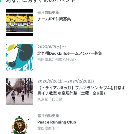
毎月自動更新
チームIRF仲間募集
2023/6/7(水) 〜
北九州Duckbillsチームメンバー募集
福岡県北九州市八幡西区
2026/9/26(土)～2027/2/28(日)
【トライアル6ヵ月】フルマラソン サブ4を目指す
月イチ教室 ＠皇居外苑（土曜・全6回）
東京都千代田区
毎月自動更新
Peace Running Club
愛媛県西予市