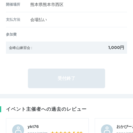
開催場所
熊本県熊本市西区
支払方法
会場払い
参加費
1,000円
金峰山練習会
:
受付終了
イベント主催者への過去のレビュー
ykt76
おかぴー