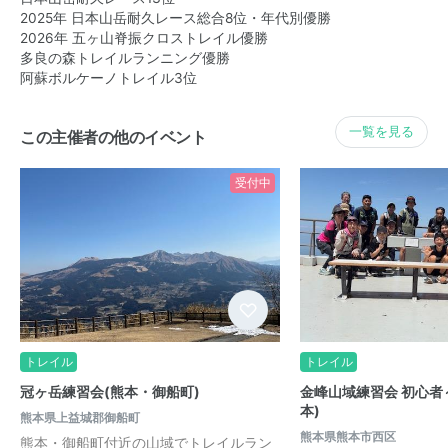
2025年 日本山岳耐久レース総合8位・年代別優勝
2026年 五ヶ山脊振クロストレイル優勝
多良の森トレイルランニング優勝
阿蘇ボルケーノトレイル3位
一覧を見る
この主催者の他のイベント
受付中
トレイル
トレイル
冠ヶ岳練習会(熊本・御船町)
金峰山域練習会 初心者
本)
熊本県上益城郡御船町
熊本県熊本市西区
熊本・御船町付近の山域でトレイルラン