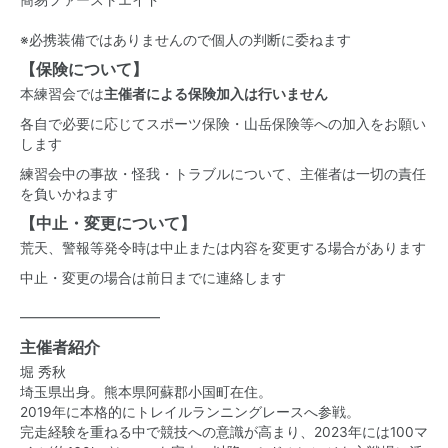
簡易ファーストエイド
※必携装備ではありませんので個人の判断に委ねます
【保険について】
本練習会では
主催者による保険加入は行いません
各自で必要に応じてスポーツ保険・山岳保険等への加入をお願い
します
練習会中の事故・怪我・トラブルについて、主催者は一切の責任
を負いかねます
【中止・変更について】
荒天、警報等発令時は中止または内容を変更する場合があります
中止・変更の場合は前日までに連絡します
━━━━━━━━━━
主催者紹介
堀 秀秋
埼玉県出身。熊本県阿蘇郡小国町在住。
2019年に本格的にトレイルランニングレースへ参戦。
完走経験を重ねる中で競技への意識が高まり、
2023年には100マ