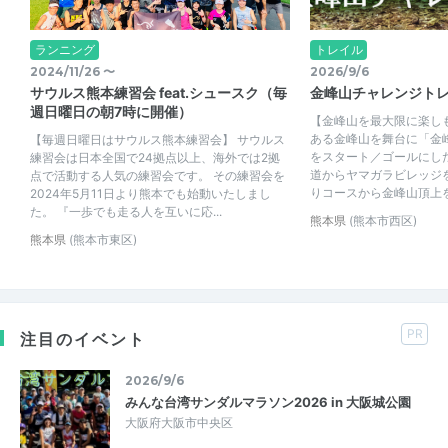
ランニング
トレイル
2024/11/26 〜
2026/9/6
サウルス熊本練習会 feat.シュースク（毎
金峰山チャレンジトレ
週日曜日の朝7時に開催）
【金峰山を最大限に楽し
ある金峰山を舞台に「金
【毎週日曜日はサウルス熊本練習会】 サウルス
をスタート／ゴールにし
練習会は日本全国で24拠点以上、海外では2拠
道からヤマガラビレッジ
点で活動する人気の練習会です。 その練習会を
りコースから金峰山頂上を目
2024年5月11日より熊本でも始動いたしまし
た。 『一歩でも走る人を互いに応...
熊本県
(熊本市西区)
熊本県
(熊本市東区)
PR
注目のイベント
2026/9/6
みんな台湾サンダルマラソン2026 in 大阪城公園
大阪府大阪市中央区