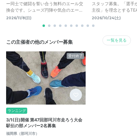
ー同士で健闘を誓い合う無料のエール交
スタッフ募集。「選手
換会です。シューズ円陣や気合のエー…
主役」を理念とするTEAM A
2026/11/8(日)
2026/10/24(土)
一覧を見る
この主催者の他のメンバー募集
受付終了
ランニング
3/1(日)開催 第47回那珂川市走ろう大会
駅伝の部メンバー2名募集
福岡県（那珂川市）