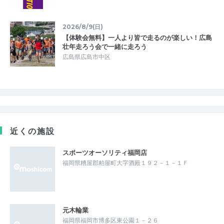
2026/8/9(日)
【体験会無料】一人より皆で走るのが楽しい！広島
壮年走ろう会で一緒に走ろう
広島県広島市中区
近くの施設
スポーツオーソリティ福岡店
福岡県糟屋郡粕屋町大字酒殿１９２－１－１Ｆ
元木輪業
福岡県福岡市博多区東公園１－２６