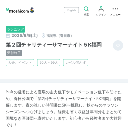
English
検索
ログイン
メニュー
ランニング
2026/8/8(土)
福岡県（春日市）
第２回チャリティーサマーナイト５K福岡
受付終了
大会、イベント
50人～99人
レベル問わず
昨今の猛暑による夏場の走力低下やモチベーション低下を防ぐた
め、春日公園で「第2回チャリティーサマーナイト5K福岡」を開
催します。夜の涼しい時間帯に5Kへ挑戦し、秋からのマラソン
シーズンへつなげましょう。経費を省く収益は年間分をまとめて
国境なき医師団へ寄付いたします。初心者から経験者まで大歓迎
です！