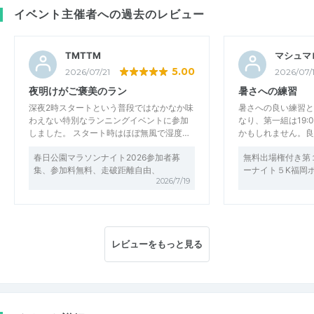
イベント主催者への過去のレビュー
TMTTM
マシュマ
5.00
2026/07/21
2026/07/
夜明けがご褒美のラン
暑さへの練習
深夜2時スタートという普段ではなかなか味
暑さへの良い練習と
わえない特別なランニングイベントに参加
なり、第一組は19:
しました。 スタート時はほぼ無風で湿度…
かもしれません。良
春日公園マラソンナイト2026参加者募
無料出場権付き第
集、参加料無料、走破距離自由、
ーナイト５K福岡
2026/7/19
レビューをもっと見る