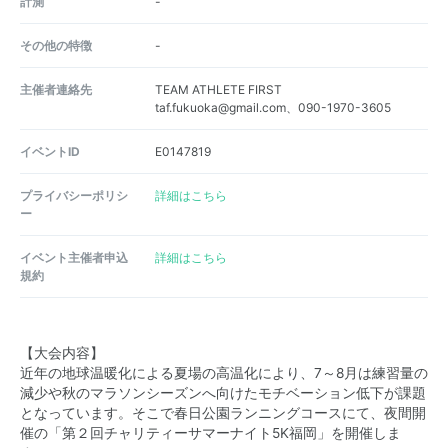
計測
-
その他の特徴
-
主催者連絡先
TEAM ATHLETE FIRST
taf.fukuoka@gmail.com、090-1970-3605
イベントID
E0147819
プライバシーポリシ
詳細はこちら
ー
イベント主催者申込
詳細はこちら
規約
【大会内容】
近年の地球温暖化による夏場の高温化により、7～8月は練習量の
減少や秋のマラソンシーズンへ向けたモチベーション低下が課題
となっています。そこで春日公園ランニングコースにて、夜間開
催の「第２回チャリティーサマーナイト5K福岡」を開催しま