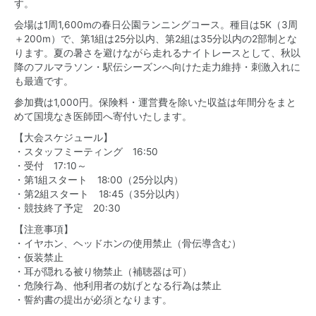
す。
会場は1周1,600mの春日公園ランニングコース。種目は5K（3周
＋200m）で、第1組は25分以内、第2組は35分以内の2部制とな
ります。夏の暑さを避けながら走れるナイトレースとして、秋以
降のフルマラソン・駅伝シーズンへ向けた走力維持・刺激入れに
も最適です。
参加費は1,000円。保険料・運営費を除いた収益は年間分をまと
めて国境なき医師団へ寄付いたします。
【大会スケジュール】
・スタッフミーティング 16:50
・受付 17:10～
・第1組スタート 18:00（25分以内）
・第2組スタート 18:45（35分以内）
・競技終了予定 20:30
【注意事項】
・イヤホン、ヘッドホンの使用禁止（骨伝導含む）
・仮装禁止
・耳が隠れる被り物禁止（補聴器は可）
・危険行為、他利用者の妨げとなる行為は禁止
・誓約書の提出が必須となります。