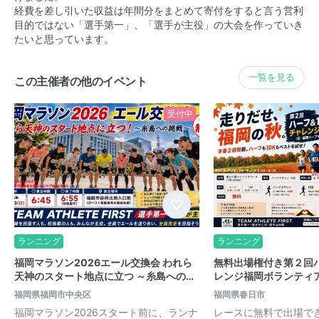
経費を差し引いた収益は年間分をまとめて寄付をすると言う営利
目的ではない「選手第一」、「選手が主役」の大会を作っていき
たいと思っています。
一覧を見る
この主催者の他のイベント
受付中
ランニング
ランニング
福岡マラソン2026エール交換会 われら
無料出場権付き第２回ハ
天神のスタート地点に立つ ～糸島への…
レンジ福岡ボランティ
福岡県福岡市中央区
福岡県春日市
福岡マラソン2026スタート前に、ランナ
レースに無料で出場で