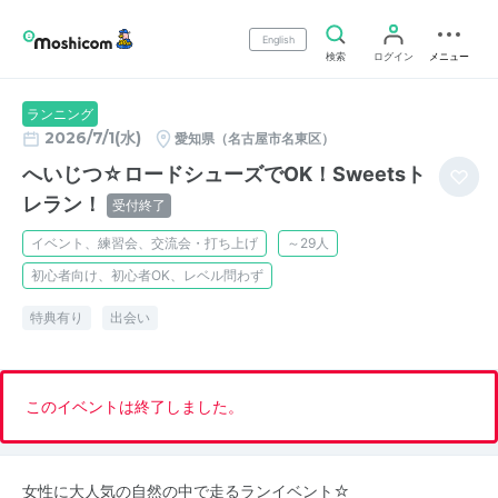
English
検索
ログイン
メニュー
ランニング
2026/7/1(水)
愛知県（名古屋市名東区）
へいじつ☆ロードシューズでOK！Sweetsト
レラン！
受付終了
イベント、練習会、交流会・打ち上げ
～29人
初心者向け、初心者OK、レベル問わず
特典有り
出会い
このイベントは終了しました。
女性に大人気の自然の中で走るランイベント☆