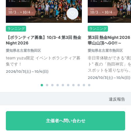
ランニング
ランニング
【ボランティア募集】10/3-4 第3回 熱金
第3回 熱金Night 2
Night 2026
華山山頂へGO!!～
愛知県名古屋市熱田区
愛知県名古屋市熱田区
team yuzu限定 イベントボランティア募
非日常体験ができる"
集です！
ト" 夜の「熱田神宮」
スポットを巡りながら
2026/10/3(土)～10/4(日)
2026/10/3(土)～10/4(日)
違反報告
主催者へ問い合わせ