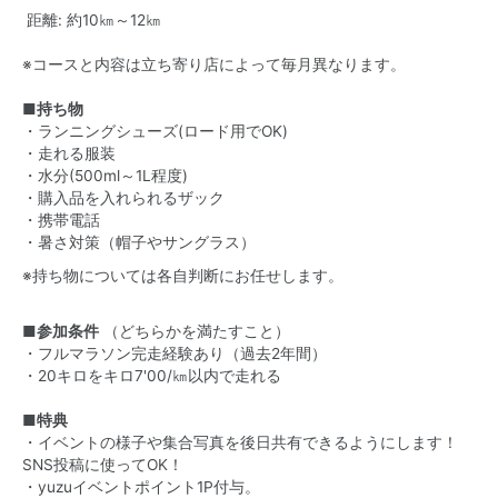
距離: 約10㎞～12㎞
※コースと内容は立ち寄り店によって毎月異なります。
■持ち物
・ランニングシューズ(ロード用でOK)
・走れる服装
・水分(500ml～1L程度)
・購入品を入れられるザック
・携帯電話
・暑さ対策（帽子やサングラス）
※持ち物については各自判断にお任せします。
■参加条件
（どちらかを満たすこと）
・フルマラソン完走経験あり（過去2年間）
・20キロをキロ7'00/㎞以内で走れる
■特典
・イベントの様子や集合写真を後日共有できるようにします！
SNS投稿に使ってOK！
・yuzuイベントポイント1P付与。