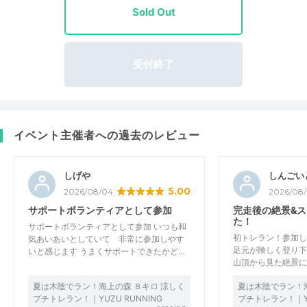
Sold Out
受付終了
イベント主催者への過去のレビュー
しげや
しんごい
5.00
2026/08/04
2026/08
サポートボランティアとして参加
完走後の絶景&
た！
サポートボランティアとして参加 いつも和
初トレラン！参加し
気あいあいとしていて 非常に参加しやす
足元が険しく登り下
いと感じます うまくサポートできたかど…
山頂から見た絶景に
夏は木陰でラン！海上の森 ８キロ 涼しく
夏は木陰でラン！海
プチトレラン！｜YUZU RUNNING
プチトレラン！｜YU