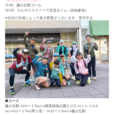
(1軒お店立ち寄りあり）
11:45 藤が丘駅ゴール
12:00 ひんやりスイーツで交流タイム（自由参加）
※当日の天候によって多少変更がございます。荒天中止。
■コース
藤が丘駅→(ロード2㎞)→猪高緑地公園入り口→(トレイル5
㎞)→(ロード1㎞)寄り道！→(ロード3㎞)→藤が丘駅