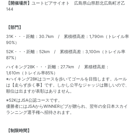
【開催場所】
ユートピアサイオト 広島県山県郡北広島町才乙
144
【部門】
31K・・・距離：30.7km / 累積標高差：1,790m（トレイル率
90%）
52K・・・距離：52km / 累積標高差：3,100m（トレイル率
87%）
ハイキング28K・・・距離：27.7km / 累積標高差：
1,610m（トレイル率85%）
※ハイキング28Kはコースを歩いてゴールを目指します。ルール
は【走らず歩く事】です。しかし公平なジャッジは難しいので、
順位は出ますが表彰はありません。
※52KはJSA公認コースです。
優勝者にはJSAからWINNERビブが贈られ、翌年の全日本スカイ
ランニング選手権へ招待されます。
【制限時間】