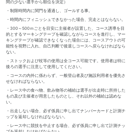
間の少ない選手から順位を決定）
・制限時間内に関門を通過し、ゴールする事。
・時間内にフィニッシュできなかった場合、完走とはならない。
・300～500ｍごとを目安に主催者が設置した、コース誘導を目
的とするマーキングテープを確認しながらコースを進行し、マー
キングテープが確認できなくなった場合には、コースアウトの可
能性を視野に入れ、自己判断で後退しコースへ戻らなければなら
ない。
・ストックおよび杖等の使用は全コース可能です。使用者は特に
後ろの選手に注意して使用してください。
・コースの内外に係わらず、一般登山者及び施設利用者を優先さ
せなければならない。
・レース中の食べ物、飲み物等の補給は選手が出走時に所持した
もの及び主催者が用意したものとし、それ以外の補給は認めな
い。
・出走しない場合、必ず係員に申し出てナンバーカードと計測チ
ップを返却しなければならない。
・レース中に競技を中止する場合、必ず係員に申し出て計測チッ
プを返却しなければならない。