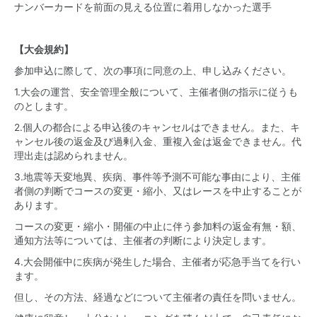
ナンバーカードを前面の見える位置に着用しなかった選手
【大会規約】
参加申込に際して、次の事項に同意の上、申し込みください。
1.大会の運営、安全管理全般について、主催者側の指示に従うも
のとします。
2.個人の都合による申込後のキャンセルはできません。また、キ
ャンセル後の返金及び過剰入金、重複入金は返金できません。代
理出走は認められません。
3.地震等天変地異、疾病、事件等予測不可能な事由により、主催
者側の判断でコースの変更・縮小、又はレースを中止することが
あります。
コースの変更・縮小・開催の中止に伴う参加料の返金有無・額、
通知方法等については、主催者の判断により決定します。
4.大会開催中に疾病が発生した場合、主催者が応急手当てを行い
ます。
但し、その方法、経過などについて主催者の責任を問いません。