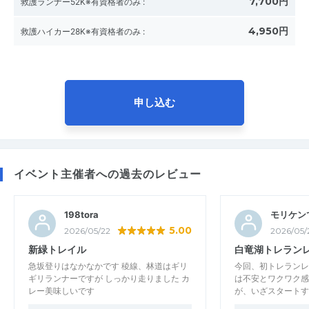
7,700円
救護ランナー52K※有資格者のみ
:
4,950円
救護ハイカー28K※有資格者のみ
:
申し込む
イベント主催者への過去のレビュー
198tora
モリケン
5.00
2026/05/22
2026/05/
新緑トレイル
白竜湖トレラン
急坂登りはなかなかです 稜線、林道はギリ
今回、初トレランレ
ギリランナーですが しっかり走りました カ
は不安とワクワク感
レー美味しいです
が、いざスタートす