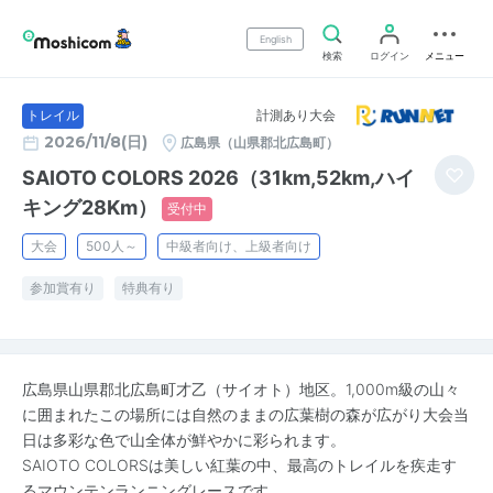
English
検索
ログイン
メニュー
計測あり大会
トレイル
2026/11/8(日)
広島県（山県郡北広島町）
SAIOTO COLORS 2026（31km,52km,ハイ
キング28Km）
受付中
大会
500人～
中級者向け、上級者向け
参加賞有り
特典有り
広島県山県郡北広島町才乙（サイオト）地区。1,000m級の山々
に囲まれたこの場所には自然のままの広葉樹の森が広がり大会当
日は多彩な色で山全体が鮮やかに彩られます。
SAIOTO COLORSは美しい紅葉の中、最高のトレイルを疾走す
るマウンテンランニングレースです。