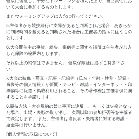
健康に留意し、十分なトレーニングを積んだ上で、自己責任にお
いて大会に参加するものとします。
またウォーミングアップは入念に行ってください。
5.主催者から競技続行に支障があると判断された場合、あきらか
に制限時間を越えると判断された場合は主催者の指示に従うもの
とします。
6.大会開催中の事故、紛失、傷病等に関する補償は主催者が加入
した保険の範囲内とします。
それ以上の補償はできません。 健康保険証は必ずご持参下さ
い。
7.大会の映像・写真・記事・記録等（氏名・年齢・性別・記録・
肖像等の個人情報）が新聞・テレビ・雑誌・インターネット・印
刷物等に報道・掲載利用されること、その著作権は主催者側に属
することを承諾します。
8.競技方法・大会規約の禁止事項に違反し、もしくは失格となっ
た場合、出場・表彰の取り消し、次回以降の参加拒否等を主催者
で決定します。 また、主催者は違反者・失格者に対する救護・
返金等は行いません。
[個人情報の取扱について]