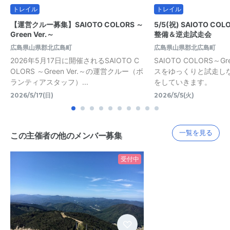
トレイル
トレイル
【運営クルー募集】SAIOTO COLORS ～
5/5(祝) SAIOTO CO
Green Ver.～
整備＆逆走試走会
広島県山県郡北広島町
広島県山県郡北広島町
2026年5月17日に開催されるSAIOTO C
SAIOTO COLORS～Gr
OLORS ～Green Ver.～の運営クルー（ボ
スをゆっくりと試走し
ランティアスタッフ）...
をしていきます。
2026/5/17(日)
2026/5/5(火)
一覧を見る
この主催者の他のメンバー募集
受付中