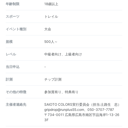
年齢制限
18歳以上
スポーツ
トレイル
イベント種別
大会
規模
500人～
レベル
中級者向け、上級者向け
当日申込
-
計測
チップ計測
その他の特徴
参加賞有り、特典有り
主催者連絡先
SAIOTO COLORS実行委員会（担当:土路生 忠）
gripdrop@runplus55.com、050-3707-7787
〒734-0011 広島県広島市南区宇品海岸1-13-26
3F