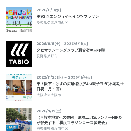
2026/11/11(水)
第93回エンジョイヘイジツマラソン
愛知県名古屋市西区
2026/8/8(土)～2026/8/11(火)
タビオランニングクラブ夏合宿in白樺湖
長野県茅野市
2022/11/23(水) ～ 2036/11/4(火)
東大阪市・はすの広場 都度払い/親子ヨガ(不定期土
日祝・月１回)
大阪府東大阪市
2026/9/19(土)
（※熊本地震への寄附）還暦二刀流ランナーHIRO
が伴走する「横浜マラソンコース試走会」
神奈川県横浜市中区