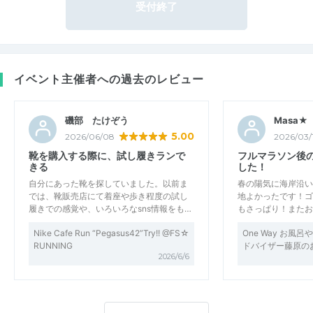
受付終了
イベント主催者への過去のレビュー
磯部 たけぞう
Masa★
5.00
2026/06/08
2026/03/
靴を購入する際に、試し履きランで
フルマラソン後
きる
した！
自分にあった靴を探していました。以前ま
春の陽気に海岸沿い
では、靴販売店にて着座や歩き程度の試し
地よかったです！ゴ
履きでの感覚や、いろいろなsns情報をも…
もさっぱり！またお
Nike Cafe Run “Pegasus42”Try!! @FS☆
One Way お風
RUNNING
ドバイザー藤原の
2026/6/6