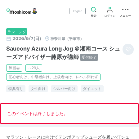
English
検索
ログイン
メニュー
ランニング
2026/6/7(日)
神奈川県（平塚市）
Saucony Azura Long Jog ＠湘南コース シュ
ーズアドバイザー藤原が講師
受付終了
練習会
～29人
初心者向け、中級者向け、上級者向け、レベル問わず
特典有り
女性向け
シルバー向け
ダイエット
このイベントは終了しました。
マラソン・レースに向けてテンポアップシューズを履いて[シュ