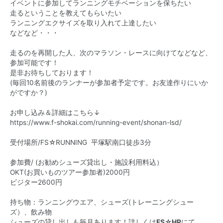
イベントに参加してランニングモチベーションを保ちたい
走るということを教えてもらいたい
ランニングエクサイズを取り入れて上達したい
などなど・・・
走るのを再開した人、次のマラソン・レースに向けてなどなど、
参加可能です！
是非お待ちしております！
(毎回10名前後のランナーが参加者予定です。お友達作りにいか
がですか？)
お申し込み＆詳細はこちら↓
https://www.f-shokai.com/running-event/shonan-lsd/
受付場所/FS☆RUNNING 平塚駅南口徒歩3分
参加費/ (お勧めシューズ貸出し・施設利用料込）
OKT(お買いものツアー参加者)2000円
ビジター2600円
持ち物：ランニングウエア、シューズ(トレーニングシュー
ズ）、飲み物
シューズの貸し出しも毎月あります！詳しくは
FS☆HP
にて