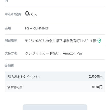
間
0
申込者/定員
/ 6人
会場
FS☆RUNNING
開催場所
〒254-0807
神奈川県平塚市代官町11-30 １階
支払方法
クレジットカード払い、Amazon Pay
参加費
2,000円
FS RUNNING イベント
:
500円
駐車場利用
: