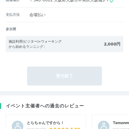
〒540-0002
大阪府大阪市中央区大阪城3-1
支払方法
会場払い
参加費
施設利用(ビジター)+ウォーキング
2,000円
から始めるランニング
:
受付終了
イベント主催者への過去のレビュー
とらちゃんですから！
Tamonm