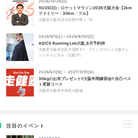
2026/10/25(日)
10/25(日)：ロケットマラソン2026大阪大会【2km
ファミリー・30km・フル】
大阪府大阪市淀川区西中島１-10
2026/8/1(土)～2026/8/30(日)
ASICS Running Lab大阪_8月予約枠
大阪府大阪市北区大深町3‐1 グランフロント大阪ナレ
ッジキャピタル（北館3F）
2026/4/1(水) ～ 2027/3/31(水)
30kgのお米プレゼント!!大阪年間練習会!! 自己ベス
ト更新コース
大阪府大阪市中央区大阪城
PR
注目のイベント