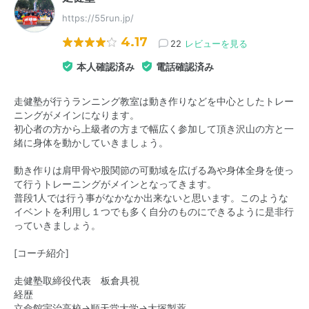
https://55run.jp/
4.17
22
レビューを見る
本人確認済み
電話確認済み
走健塾が行うランニング教室は動き作りなどを中心としたトレー
ニングがメインになります。
初心者の方から上級者の方まで幅広く参加して頂き沢山の方と一
緒に身体を動かしていきましょう。
動き作りは肩甲骨や股関節の可動域を広げる為や身体全身を使っ
て行うトレーニングがメインとなってきます。
普段1人では行う事がなかなか出来ないと思います。このような
イベントを利用し１つでも多く自分のものにできるように是非行
っていきましょう。
[コーチ紹介]
走健塾取締役代表 板倉具視
経歴
立命館宇治高校→順天堂大学→大塚製薬