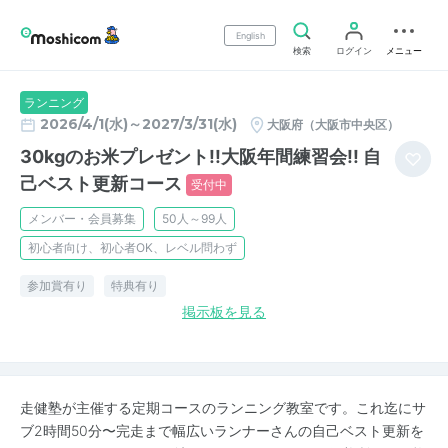
English
検索
ログイン
メニュー
ランニング
2026/4/1(水)～2027/3/31(水)
大阪府（大阪市中央区）
30kgのお米プレゼント!!大阪年間練習会!! 自
己ベスト更新コース
受付中
メンバー・会員募集
50人～99人
初心者向け、初心者OK、レベル問わず
参加賞有り
特典有り
掲示板を見る
走健塾が主催する定期コースのランニング教室です。これ迄にサ
ブ2時間50分〜完走まで幅広いランナーさんの自己ベスト更新を