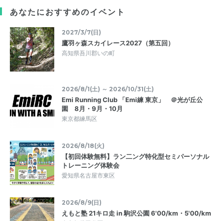
あなたにおすすめのイベント
2027/3/7(日)
鷹羽ヶ森スカイレース2027（第五回）
高知県吾川郡いの町
2026/8/1(土) ～ 2026/10/31(土)
Emi Running Club 「Emi練 東京」 ＠光が丘公
園 8月・9月・10月
東京都練馬区
2026/8/18(火)
【初回体験無料】ラン二ング特化型セミパーソナル
トレーニング体験会
愛知県名古屋市東区
2026/8/9(日)
えもと塾 21キロ走 in 駒沢公園 6'00/km・5'00/km