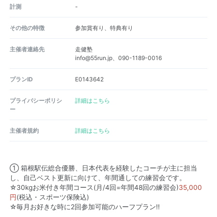
計測
-
その他の特徴
参加賞有り、特典有り
主催者連絡先
走健塾
info@55run.jp、090-1189-0016
プランID
E0143642
プライバシーポリシ
詳細はこちら
ー
主催者規約
詳細はこちら
① 箱根駅伝総合優勝、日本代表を経験したコーチが主に担当
し、自己ベスト更新に向けて、年間通しての練習会です。
☆30kgお米付き年間コース(月/4回=年間48回の練習会)
35,000
円
(税込・スポーツ保険込)
☆毎月お好きな時に2回参加可能のハーフプラン!!