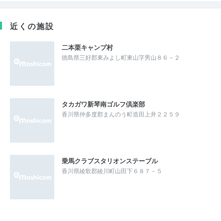
近くの施設
二本栗キャンプ村
徳島県三好郡東みよし町東山字男山８６－２
タカガワ新琴南ゴルフ倶楽部
香川県仲多度郡まんのう町造田上井２２５９
乗馬クラブスタリオンステーブル
香川県綾歌郡綾川町山田下６８７－５