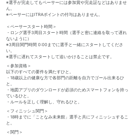
※選手が完走してもペーサーには参加賞や完走証などはありませ
ん。
※ペーサーにはITRAポイントの付与はありません。
＜ペーサースタート時間＞
・ロング選手3周目スタート時間（選手と密に連絡を取って遅れ
ないように）
※3周目関門時間 0:00までに選手と一緒にスタートしてくださ
い。
※選手に遅れてスタートして追いかけることは禁止です。
＜参加資格＞
以下のすべての要件を満たすひと。
・18歳以上の健康な方で各部門の距離を自力でゴール出来るひ
と。
・地図アプリのダウンロードが必須のためスマートフォンを持っ
ているひと。
・ルールを正しく理解し、守れるひと。
＜フィニッシュ関門＞
・18時までに「ことなみ未来館」選手と共にフィニッシュするこ
と。
＜関門＞