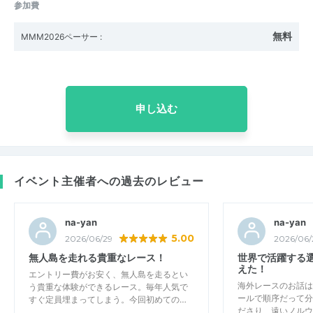
参加費
無料
MMM2026ペーサー
:
申し込む
イベント主催者への過去のレビュー
na-yan
na-yan
5.00
2026/06/29
2026/06/
無人島を走れる貴重なレース！
世界で活躍する
えた！
エントリー費がお安く、無人島を走るとい
海外レースのお話は
う貴重な体験ができるレース。毎年人気で
ールで順序だって分
すぐ定員埋まってしまう。今回初めての…
ださり、遠いノルウ