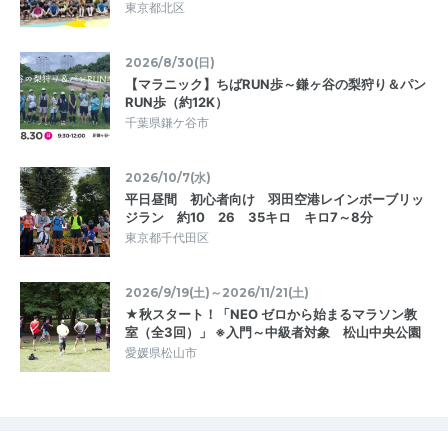
東京都北区
2026/8/30(日)
【マラニック】ちばRUN歩～鎌ヶ谷の梨狩り＆パン
RUN歩（約12K）
千葉県鎌ケ谷市
2026/10/7(水)
平日昼間 初心者向け 羽田空港レインボーブリッ
ジラン 約10 26 35キロ キロ7～8分
東京都千代田区
2026/9/19(土)～2026/11/21(土)
★秋スタート！「NEO ゼロから始まるマラソン教
室（全3回）」 ※入門～中級者対象 松山中央公園
愛媛県松山市