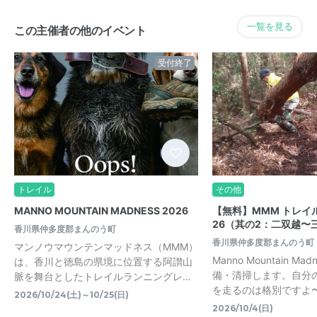
一覧を見る
この主催者の他のイベント
受付終了
トレイル
その他
MANNO MOUNTAIN MADNESS 2026
【無料】MMM トレイ
26（其の2：二双越〜
香川県仲多度郡まんのう町
香川県仲多度郡まんのう町
マンノウマウンテンマッドネス（MMM）
Manno Mountain M
は、香川と徳島の県境に位置する阿讃山
備・清掃します。自分
脈を舞台としたトレイルランニングレ…
を走るのは格別ですよ
2026/10/24(土)～10/25(日)
2026/10/4(日)