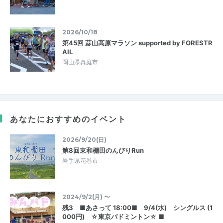
2026/10/18
第45回 蒜山高原マラソン supported by FORESTR
AIL
岡山県真庭市
あなたにおすすめのイベント
2026/9/20(日)
第8回東和棚田のんびりRun
岩手県花巻市
2024/9/2(月) 〜
残3 ■あさって 18:00■ 9/4(水) シングルス (1
000円) ☆東京バドミントン☆ ■