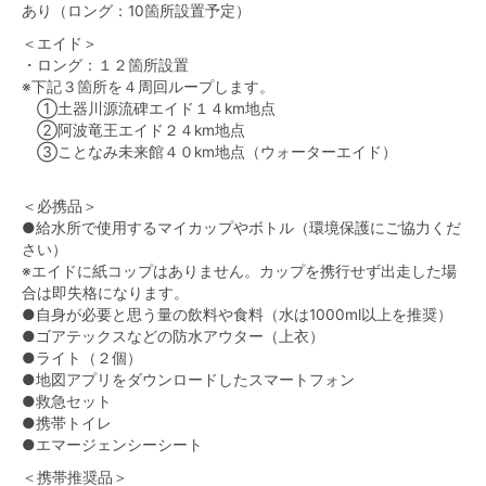
あり（ロング：10箇所設置予定）
＜エイド＞
・ロング：１２箇所設置
※下記３箇所を４周回ループします。
①土器川源流碑エイド１４km地点
②阿波竜王エイド２４km地点
③ことなみ未来館４０km地点（ウォーターエイド）
＜必携品＞
●給水所で使用するマイカップやボトル（環境保護にご協力くだ
さい）
※エイドに紙コップはありません。カップを携行せず出走した場
合は即失格になります。
●自身が必要と思う量の飲料や食料（水は1000ml以上を推奨）
●ゴアテックスなどの防水アウター（上衣）
●ライト（２個）
●地図アプリをダウンロードしたスマートフォン
●救急セット
●携帯トイレ
●エマージェンシーシート
＜携帯推奨品＞