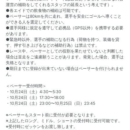
運営の補助をしてくれるスタッフの延長という考えです）。
●各エイドでの飲食物の補給は可能です。
●ペーサーは80kmを共に走れ、選手を安全にゴールへ導くこと
ができる人を選定してください。
●選手同様に規定を遵守して必携品（GPS以外）を携帯する必要
があります。
●緊急時以外、選手の補助になる行為（荷物を持つ、装備を貸
す、押す引き上げるなどの補助行為）は禁止です。
●レース中、ペーサーとしての役割を果たせていないと判断した
場合は並走をご遠慮願うことがあります。発覚した場合、選手は
失格となります。
●期日までに登録が出来ていない場合はペーサーを付けられませ
ん。
＜ペーサー受付時間＞
・10月24日（土）4:30〜5:30
・10月24日（土）17:30〜18:00
・10月24日（土）23:00〜10月25日（日）23:45
※ペーサーもスタート前に受付が必要となります。
※上記したロング、ミドル、ショートの受付時に受付可能です。
※受付時にゼッケンをお渡し致します。