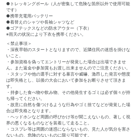
●トレッキングポール（人が密集して危険な箇所以外で使用可能
です）
●携帯充電用バッテリー
●着替えのシャツや長袖シャツなど
●ゴアテックスなどの防水アウター（下衣）
※雨天の状況により下衣を携帯ください。
＜禁止事項＞
・深夜早朝のスタートとなりますので、近隣住民の迷惑を掛けな
いこと。
・参加資格を偽ってエントリーが発覚した場合は出場できませ
ん。また返金や参加賞もお渡し出来ませんのでご注意ください。
・スタッフや他の選手に対する暴言や威嚇、激昂した発言や態度
は即失格とし、以後の大会において参加をお断りさせて頂きま
す。
・持参した食べ物や飲み物、その他発生するゴミは必ず個々が持
ち帰ってください。
・故意に自然を傷つけるような行為やゴミ捨てなどが発覚した場
合は即失格となります。
・ヘッドホンなど周囲の呼びかけ等が聞こえないもの、著しく視
界の悪くなるものなどを装着して走ること。
・コスプレ等は周囲の迷惑にならないもの、見た人が気分を害さ
ないもの、危険のないものに限り可能です。