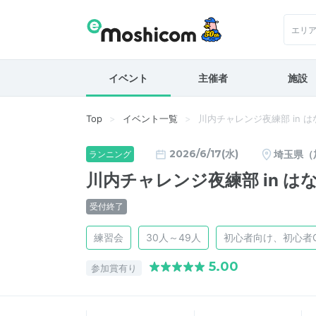
エリ
イベント
主催者
施設
Top
イベント一覧
川内チャレンジ夜練部 in はな
2026/6/17(水)
埼玉県（
ランニング
川内チャレンジ夜練部 in はな
受付終了
練習会
30人～49人
初心者向け、初心者
5.00
参加賞有り