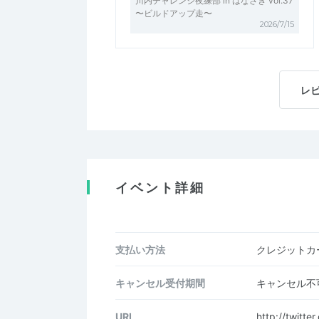
川内チャレンジ夜練部 in はなさき vol.37
〜ビルドアップ走〜
2026/7/15
レ
イベント詳細
支払い方法
クレジットカー
キャンセル受付期間
キャンセル不
URL
http://twitte