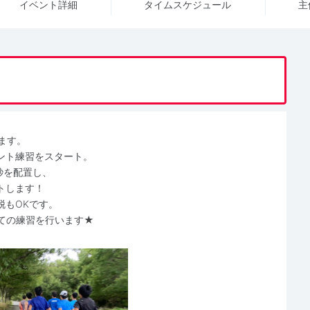
イベント詳細
タイム
スケジュール
主
ます。
ント練習をスタート。
秒を配置し、
トします！
脱もOKです。
ての練習を行います★