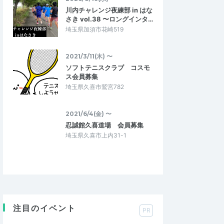
川内チャレンジ夜練部 in はな
さき vol.38 〜ロングインタ…
埼玉県加須市花崎519
2021/3/11(木) 〜
ソフトテニスクラブ コスモ
ス会員募集
埼玉県久喜市鷲宮782
2021/6/4(金) 〜
忍誠館久喜道場 会員募集
埼玉県久喜市上内31-1
注目のイベント
PR