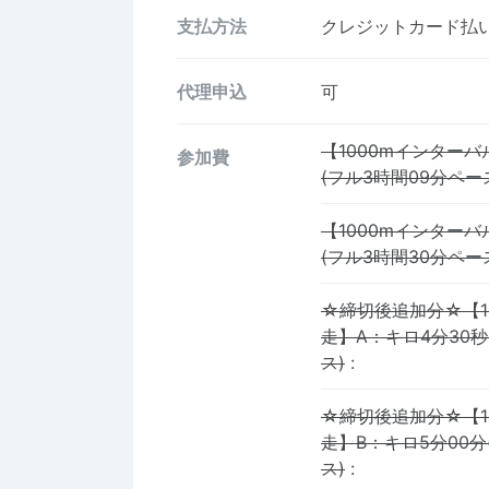
支払方法
クレジットカード払い、
代理申込
可
【1000mインターバ
参加費
(フル3時間09分ペー
【1000mインターバ
(フル3時間30分ペー
☆締切後追加分☆【1
走】A：キロ4分30秒
ス)
:
☆締切後追加分☆【1
走】B：キロ5分00分
ス)
: