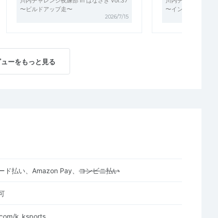
川内チャレンジ夜練部 in はなさき vol.37
川内チャレンジ夜練部 i
〜ビルドアップ走〜
〜インターバル走〜
2026/7/15
ビューをもっと見る
ド払い、Amazon Pay、
コンビニ払い
可
r.com/k_ksports