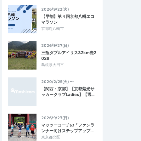
2026/9/22(火)
【早割】第４回京都八幡エコ
マラソン
京都府八幡市
2026/9/27(日)
三瓶ダブルアイリス32km走2
026
島根県大田市
2020/2/25(火) 〜
【関西・京都】【京都紫光サ
ッカークラブLadies】【選…
akiroll
5.00
5.00
9
2026/02/17
マラソンの筋肉耐性の練習に最適✨
2026/9/27(日)
持ちよく練習出来まし
ペーサーが長く牽いてくれる練習会はない
込みきれない領域での練
ので 非常に助かります！ クラブ化して欲し
マッツーコーチの「ファンラ
だきました。
いぐらいです
ンナー向けステップアップ…
東京都北区