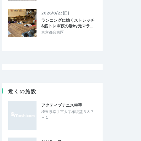
n はなさき vol.36
川内30K＆ハーフチャレンジ in 久喜 vol.
23
2026/6/17
2026/2/15
2026/8/23(日)
ランニングに効くストレッチ
&筋トレ＠萩の湯by元マラ…
東京都台東区
近くの施設
アクティブテニス幸手
埼玉県幸手市大字権現堂５８７
－１