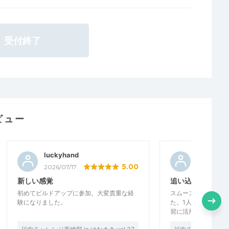
受付終了
ビュー
luckyhand
まんひる
5.00
2026/07/17
2026/06/1
新しい感覚
追い込み練に！
初めてビルドアップに参加。大変貴重な経
スムーズな進行で気
験になりました。
た。1人練では追い
習に活用させていた