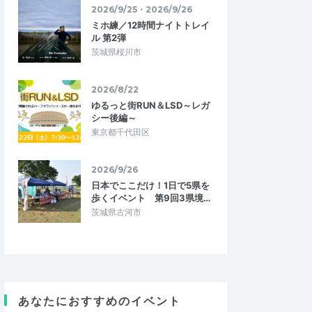
2026/9/25・2026/9/26
ミホ練／12時間ナイトトレイ
ル 第2弾
茨城県桜川市
2026/8/22
ゆるっと街RUN＆LSD～レガ
シー後編～
東京都千代田区
2026/9/26
日本でここだけ！1日で5県を
歩くイベント 第9回3県境…
茨城県古河市
あなたにおすすめのイベント