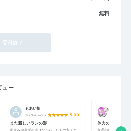
無料
受付終了
ビュー
もあい姫
（fujimi）
5.00
2026/04/20
2026/04/1
また新しいランの形
体力の無い私にち
街並みや名所を巡りながら、じもの方々と
無理のないスピードで