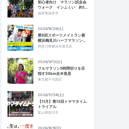
初心者向け マラソン試走会
合写真ww公園でのしっ
で、いろんな人と話をすることができまし
ウォーク インふくい 約1…
、子ども達、男性チ…
た！ 非常に喋りやすい雰囲気で楽しかっ…
福井県福井市
N in周南
TOKYO TOWER 600 CHALLENGE
2026/4/12
2026/1/31
2026/8/29(土)
第9回スポーツメイトラン新
横浜鶴見川ハーフマラソン…
神奈川県横浜市港北区
2026/9/12(土)
フルマラソン5時間切りを目
指す30km走＠皇居
東京都千代田区
2026/11/28(土)
【11月】第13回トヤマタイム
トライアル
富山県滑川市
2026/8/9(日)