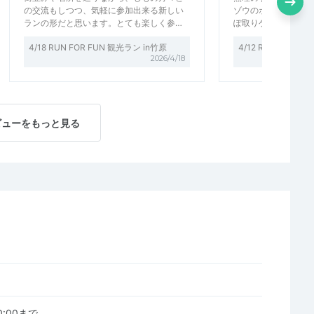
の交流もしつつ、気軽に参加出来る新しい
ゾウのポーズでの集
ランの形だと思います。とても楽しく参…
ぽ取りゲームは女性
4/18 RUN FOR FUN 観光ラン in竹原
4/12 RUN FOR FU
2026/4/18
ビューをもっと見る
00:00まで