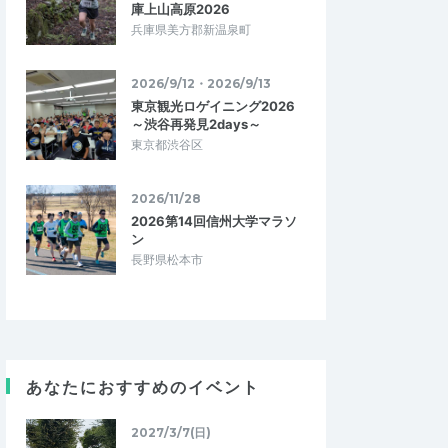
庫上山高原2026
兵庫県美方郡新温泉町
2026/9/12・2026/9/13
東京観光ロゲイニング2026
～渋谷再発見2days～
東京都渋谷区
2026/11/28
2026第14回信州大学マラソ
ン
長野県松本市
Noon_15
あなたにおすすめのイベント
5.00
4.67
4
2026/02/02
ょうど良いRUN
ランを通じた交流！
2027/3/7(日)
公園までユルRUN。
久しぶりに会う方から初めましての方ま