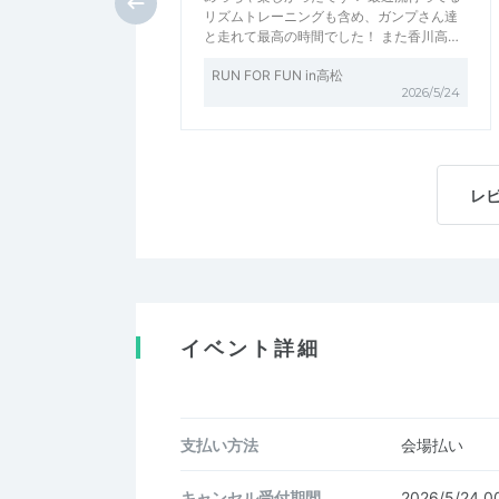
リズムトレーニングも含め、ガンプさん達
と走れて最高の時間でした！ また香川高…
RUN FOR FUN in高松
2026/5/24
レ
イベント詳細
支払い方法
会場払い
キャンセル受付期間
2026/5/24 