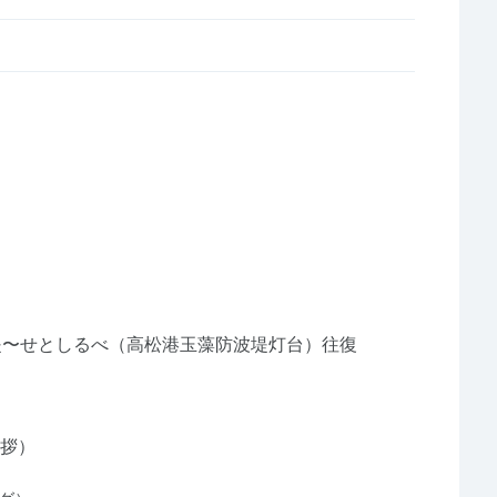
堤〜せとしるべ（高松港玉藻防波堤灯台）往復
拶）