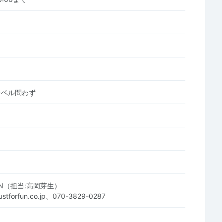
レベル問わず
FUN（担当:高岡芽生）
ustforfun.co.jp、070-3829-0287