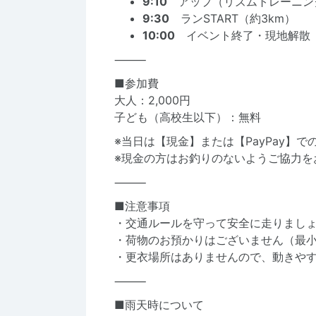
9:10
アップ（リズムトレーニン
9:30
ランSTART（約3km）
10:00
イベント終了・現地解散
⸻
■参加費
大人：2,000円
子ども（高校生以下）：無料
※当日は【現金】または【PayPay】
※現金の方はお釣りのないようご協力を
⸻
■注意事項
・交通ルールを守って安全に走りまし
・荷物のお預かりはございません（最
・更衣場所はありませんので、動きや
⸻
■雨天時について