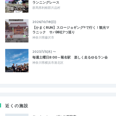
ランニングレース
群馬県利根郡片品村
2026/10/18(日)
【かまくRUN】スロージョギング®で行く！観光マ
ラニック サバ神社7つ巡り
神奈川県藤沢市
2023/1/5(木) 〜
毎週土曜日8:00～菊名駅 楽しく走るゆるラン会
神奈川県横浜市港北区
近くの施設