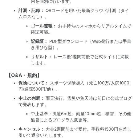
内を個別に行います。
計測・記録：
QRコードを用いた最新クラウド計測（タイ
ムロスなし）。
ゴール速報：
お手持ちのスマホからリアルタイムで
確認可能。
記録証：
PDF型ダウンロード（Web発行または手書
き用ひな型）。
リザルト：
レース後1週間前後で公式サイトに掲載
します。
【Q&A・規約】
保険について：
スポーツ保険加入（死亡100万/入院1000
円/通院500円/他）。
中止の判断：
雨天決行。震災や荒天時は前日に公式ブログ
で発表します。
中止基準：風速6m超、雨量10mm超、積雪、その他
酷暑によるプログラム変更等。
キャンセル：
大会2週間前まで受付。手数料1500円を差し
引いて返金いたします。