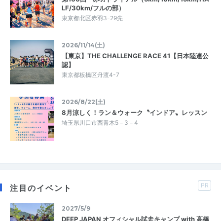
LF/30km/フルの部）
東京都北区赤羽3-29先
2026/11/14(土)
【東京】THE CHALLENGE RACE 41【日本陸連公
認】
東京都板橋区舟渡4-7
2026/8/22(土)
8月涼しく！ラン＆ウォーク〝インドア〟レッスン
埼玉県川口市西青木5－3－4
PR
注目のイベント
2027/5/9
DEEP JAPAN オフィシャル試走キャンプ with 高橋