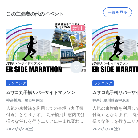
一覧を見る
この主催者の他のイベント
受付中
ランニング
ランニング
ムサコ丸子橋リバーサイドマラソン
ムサコ丸子橋リバーサ
神奈川県川崎市中原区
神奈川県川崎市中原区
人気の東横線を利用しての会場（丸子橋
人気の東横線を利用し
付近）となります。 丸子橋河川敷内では
付近）となります。 
様々な催しを行うエリアに生まれ変わ…
様々な催しを行うエリ
2027/3/20(土)
2027/2/20(土)