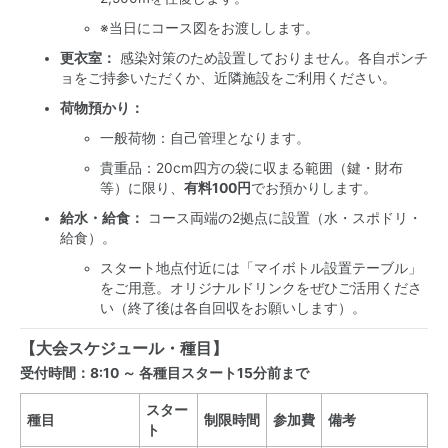
※当日にコース図をお渡しします。
更衣室：
感染対策のため設置しておりません。各自ポンチ
ョをご持参いただくか、近隣施設をご利用ください。
荷物預かり：
一般荷物：自己管理となります。
貴重品：20cm四方の袋に収まる範囲（鍵・財布
等）に限り、
有料100円
でお預かりします。
給水・給食：
コース両端の2拠点に設置（水・スポドリ・
給食）。
スタート地点付近には「マイボトル設置テーブル」
をご用意。オリジナルドリンクをぜひご活用くださ
い（終了後は各自回収をお願いします）。
【大会スケジュール・種目】
受付時間：8:10 ～ 各種目スタート15分前まで
スター
種目
制限時間
参加費
備考
ト