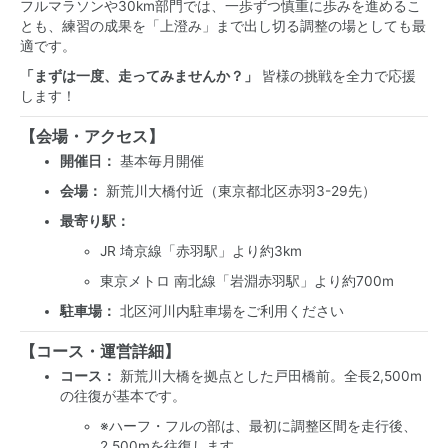
フルマラソンや30km部門では、一歩ずつ慎重に歩みを進めるこ
とも、練習の成果を「上澄み」まで出し切る調整の場としても最
適です。
「まずは一度、走ってみませんか？」
皆様の挑戦を全力で応援
します！
【会場・アクセス】
開催日：
基本毎月開催
会場：
新荒川大橋付近（東京都北区赤羽3-29先）
最寄り駅：
JR 埼京線「赤羽駅」より約3km
東京メトロ 南北線「岩淵赤羽駅」より約700m
駐車場：
北区河川内駐車場をご利用ください
【コース・運営詳細】
コース：
新荒川大橋を拠点とした戸田橋前。全長2,500m
の往復が基本です。
※ハーフ・フルの部は、最初に調整区間を走行後、
2,500mを往復します。