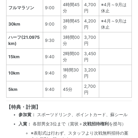
4時間45
4,700
※4月～9月は
フルマラソン
9:00
分
円
休止
3時間45
4,200
※4月～9月は
30km
9:00
分
円
休止
ハーフ(21.0975
3時間00
3,700
9:30
km)
分
円
2時間00
3,450
15km
9:40
分
円
1時間30
3,200
10km
9:40
分
円
2,700
5km
9:40
45分
円
【特典・計測】
参加賞：
スポーツドリンク、ポイントカード、蘇シール
入賞：
各部男女3位まで（賞状＋
次戦招待権利
を授与）
※表彰式は行わず、スタッフより次戦無料招待の案