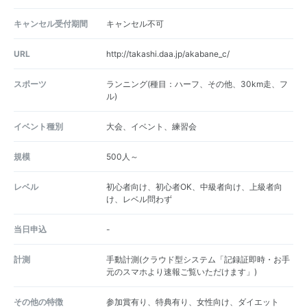
キャンセル受付期間
キャンセル不可
URL
http://takashi.daa.jp/akabane_c/
スポーツ
ランニング(種目：ハーフ、その他、30km走、フ
ル)
イベント種別
大会、イベント、練習会
規模
500人～
レベル
初心者向け、初心者OK、中級者向け、上級者向
け、レベル問わず
当日申込
-
計測
手動計測(クラウド型システム「記録証即時・お手
元のスマホより速報ご覧いただけます」)
その他の特徴
参加賞有り、特典有り、女性向け、ダイエット