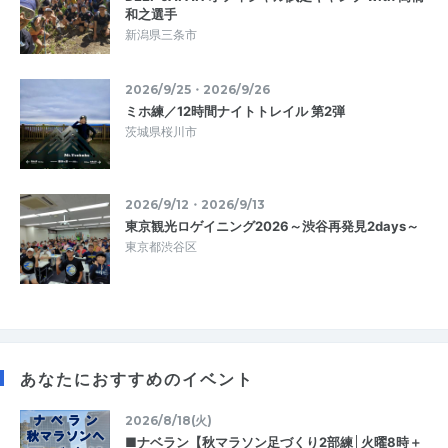
和之選手
新潟県三条市
2026/9/25・2026/9/26
ミホ練／12時間ナイトトレイル 第2弾
茨城県桜川市
2026/9/12・2026/9/13
東京観光ロゲイニング2026～渋谷再発見2days～
東京都渋谷区
あなたにおすすめのイベント
2026/8/18(火)
■ナベラン【秋マラソン足づくり2部練│火曜8時＋