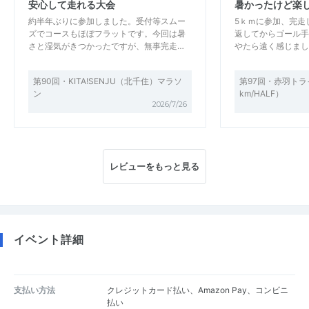
安心して走れる大会
暑かったけど楽
約半年ぶりに参加しました。受付等スムー
5ｋｍに参加、完走
ズでコースもほぼフラットです。今回は暑
返してからゴール手
さと湿気がきつかったですが、無事完走…
やたら遠く感じまし
第90回・KITA!SENJU（北千住）マラソ
第97回・赤羽トライ
ン
km/HALF）
2026/7/26
レビューをもっと見る
イベント詳細
支払い方法
クレジットカード払い、Amazon Pay、コンビニ
払い