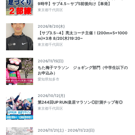
9時半】サブ4.5～サブ5前後向け【単発】
東京都千代田区
2026/8/20(木)
【サブ3.5∼4】亮太コーチ主催！(200m×5+1000
m)×3本 8/20(木)19:20~
東京都千代田区
2026/11/15(日)
ちた梅子マラソン ジョギング部門（中学生以下の
お申込み）
愛知県知多市
2026/10/12(月)
第244回UP RUN皇居マラソン◎計測チップ有◎
東京都千代田区
2026/11/21(土)・2026/11/22(日)