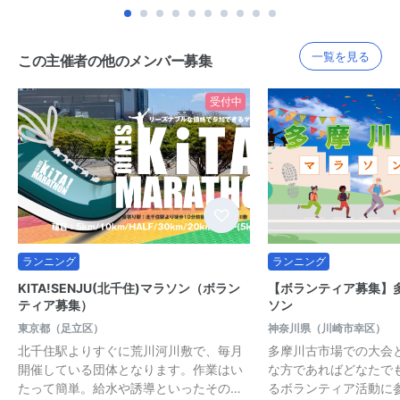
一覧を見る
この主催者の他のメンバー募集
受付中
ランニング
ランニング
KITA!SENJU(北千住)マラソン（ボラン
【ボランティア募集】
ティア募集）
ソン
東京都（足立区）
神奈川県（川崎市幸区）
北千住駅よりすぐに荒川河川敷で、毎月
多摩川古市場での大会
開催している団体となります。作業はい
な方であればどなたで
たって簡単。給水や誘導といったその…
るボランティア活動に