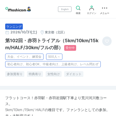
English
検索
ログイン
メニュー
ランニング
2026/10/31(土)
東京都（北区）
第102回・赤羽トライアル（5km/10km/15k
m/HALF/30km/フルの部）
受付中
大会、イベント、練習会
500人～
初心者向け、初心者OK、中級者向け、上級者向け、レベル問わず
参加賞有り
特典有り
女性向け
ダイエット
フラットコース！赤羽駅・赤羽岩淵駅下車より荒川河川敷コー
ス。
5km/10km /15km/ HALFの種目です。ファンランとしての参加。
大・大歓迎です！