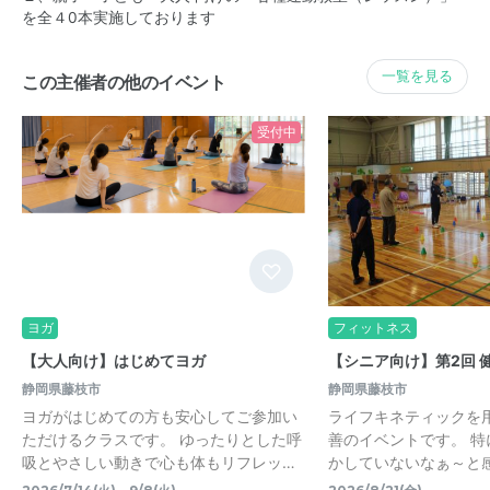
を全４0本実施しております
一覧を見る
この主催者の他のイベント
受付中
ヨガ
フィットネス
【大人向け】はじめてヨガ
【シニア向け】第2回 
静岡県藤枝市
静岡県藤枝市
ヨガがはじめての方も安心してご参加い
ライフキネティックを
ただけるクラスです。 ゆったりとした呼
善のイベントです。 
吸とやさしい動きで心も体もリフレッ…
かしていないなぁ～と