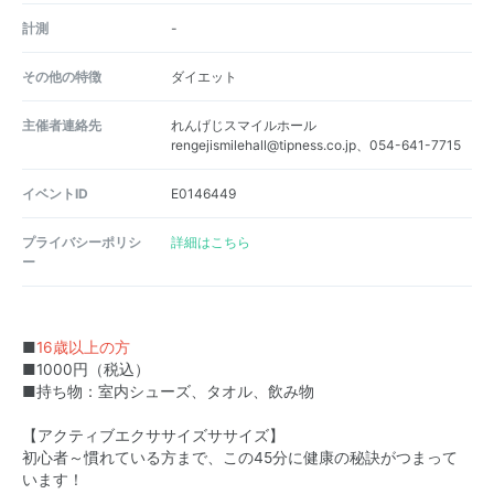
計測
-
その他の特徴
ダイエット
主催者連絡先
れんげじスマイルホール
rengejismilehall@tipness.co.jp、054-641-7715
イベントID
E0146449
プライバシーポリシ
詳細はこちら
ー
■
16歳以上の方
■1000円（税込）
■持ち物：室内シューズ、タオル、飲み物
【アクティブエクササイズササイズ】
初心者～慣れている方まで、この45分に健康の秘訣がつまって
います！