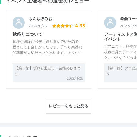
イベント主催者への過去のレビュー
もんちほみお
退会ユー
4.33
2022/11/28
2022/11/2
秋祭りについて
アーティストと
イベント
多様な経験が出来、娘も喜んでいたので、
ピアニスト、絵本作
親としても楽しかったです。手作り楽器な
枝市出身のアーティ
ど準備が大変だったと思います。ありが…
を、小さな子ども達
【第二部】プロと遊ぼう！芸術の秋まつ
【第一部】プロと
り
り
2022/11/26
レビューをもっと見る