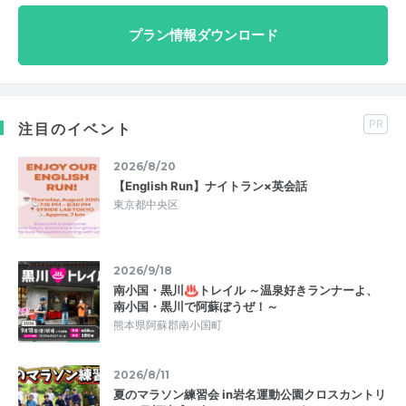
プラン情報ダウンロード
PR
注目のイベント
2026/8/20
【English Run】ナイトラン×英会話
東京都中央区
2026/9/18
南小国・黒川♨トレイル ～温泉好きランナーよ、
南小国・黒川で阿蘇ぼうぜ！～
熊本県阿蘇郡南小国町
2026/8/11
夏のマラソン練習会 in岩名運動公園クロスカントリ