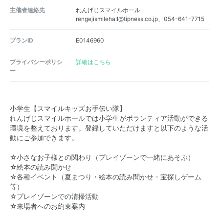
主催者連絡先
れんげじスマイルホール
rengejismilehall@tipness.co.jp、054-641-7715
プランID
E0146960
プライバシーポリシ
詳細はこちら
ー
小学生【スマイルキッズお手伝い隊】
れんげじスマイルホールでは小学生がボランティア活動ができる
環境を整えております。登録していただけますと以下のような活
動にご参加できます。
☆小さなお子様との関わり（プレイゾーンで一緒にあそぶ）
☆絵本の読み聞かせ
☆各種イベント（夏まつり・絵本の読み聞かせ・宝探しゲーム
等）
☆プレイゾーンでの清掃活動
☆来場者へのお約束案内