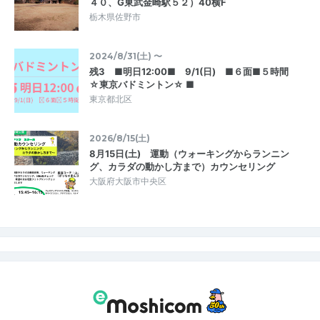
４０、G東武金崎駅５２）40横F
栃木県佐野市
2024/8/31(土) 〜
残3 ■明日12:00■ 9/1(日) ■６面■５時間
☆東京バドミントン☆ ■
東京都北区
2026/8/15(土)
8月15日(土) 運動（ウォーキングからランニン
グ、カラダの動かし方まで）カウンセリング
大阪府大阪市中央区