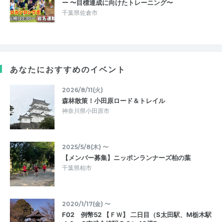
ー 〜目標達成に向けたトレーニング〜
千葉県佐倉市
あなたにおすすめのイベント
2026/8/11(火)
森林散策！小田原ロード＆トレイル
神奈川県小田原市
2025/5/8(木) 〜
【メンバー募集】ニッポンランナーズ柏の葉
千葉県柏市
2020/1/17(金) 〜
F02 例幣52 【ＦＷ】 二日目（S太田駅、M栃木駅