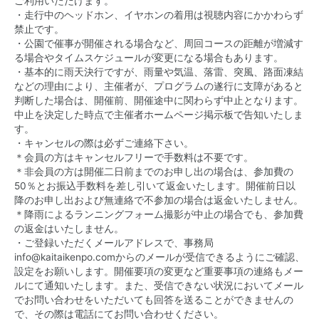
ご利用いただけます。
・走行中のヘッドホン、イヤホンの着用は視聴内容にかかわらず
禁止です。
・公園で催事が開催される場合など、周回コースの距離が増減す
る場合やタイムスケジュールが変更になる場合もあります。
・基本的に雨天決行ですが、雨量や気温、落雷、突風、路面凍結
などの理由により、主催者が、プログラムの遂行に支障があると
判断した場合は、開催前、開催途中に関わらず中止となります。
中止を決定した時点で主催者ホームページ掲示板で告知いたしま
す。
・キャンセルの際は必ずご連絡下さい。
＊会員の方はキャンセルフリーで手数料は不要です。
＊非会員の方は開催二日前までのお申し出の場合は、参加費の
50％とお振込手数料を差し引いて返金いたします。開催前日以
降のお申し出および無連絡で不参加の場合は返金いたしません。
＊降雨によるランニングフォーム撮影が中止の場合でも、参加費
の返金はいたしません。
・ご登録いただくメールアドレスで、事務局
info@kaitaikenpo.comからのメールが受信できるようにご確認、
設定をお願いします。開催要項の変更など重要事項の連絡もメー
ルにて通知いたします。また、受信できない状況においてメール
でお問い合わせをいただいても回答を送ることができませんの
で、その際は電話にてお問い合わせください。