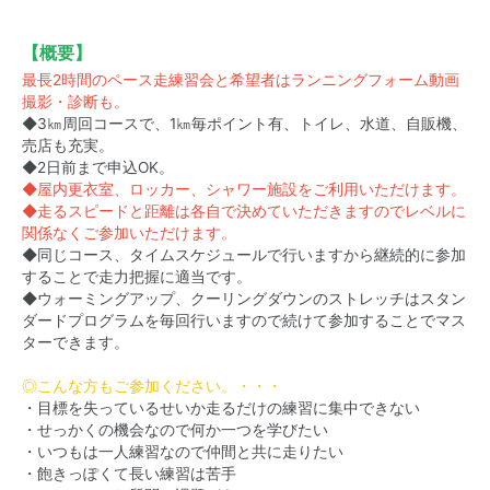
【概要】
最長2時間のペース走練習会と希望者はランニングフォーム動画
撮影・診断も。
◆3㎞周回コースで、1㎞毎ポイント有、トイレ、水道、自販機、
売店も充実。
◆2日前まで申込OK。
◆屋内更衣室、ロッカー、シャワー施設をご利用いただけます。
◆走るスピードと距離は各自で決めていただきますのでレベルに
関係なくご参加いただけます。
◆同じコース、タイムスケジュールで行いますから継続的に参加
することで走力把握に適当です。
◆ウォーミングアップ、クーリングダウンのストレッチはスタン
ダードプログラムを毎回行いますので続けて参加することでマス
ターできます。
◎こんな方もご参加ください。・・・
・目標を失っているせいか走るだけの練習に集中できない
・せっかくの機会なので何か一つを学びたい
・いつもは一人練習なので仲間と共に走りたい
・飽きっぽくて長い練習は苦手