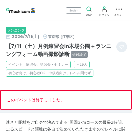
English
検索
ログイン
メニュー
ランニング
2026/7/11(土)
東京都（江東区）
【7/11（土）月例練習会in木場公園＋ランニ
ングフォーム動画撮影診断
受付終了
イベント、練習会、講習会・セミナー
～29人
初心者向け、初心者OK、中級者向け、レベル問わず
このイベントは終了しました。
速さと距離をご自身で決めて走る1周回3kmコースの最長2時間。
走るスピードと距離は各自で決めていただきますのでレベルに関