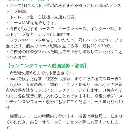
・コースは給水ボトル置場のあずまやを拠点にした3㎞のノンス
トップ周回。
・トイレ、水道、自販機、売店も充実。
・コースMAPを配布します。
・各自が設定するペースで、イーブンペース、インターバル、ビ
ルドアップなど、走り方は自由です。
・プランやペースを申告していただき、同じペースのグループで
走ったり、個人でペース戦略を立てる等、最長2時間30分。
・ご自分の練習が終わった時点で早上がり退散していただくこと
もできます。
【ランニングフォーム動画撮影・診断】
・希望者先着6名までの限定企画です。
・ipadで横または前・後方から撮影。すぐにその場でスロー再生
しながら、骨盤の高さ、重心、上半身・腕振り、着地などの改善
点や改善方法をワンポイントレクチャーいたします。改善点をそ
のまま各自練習に取り入れることもできますし、今後のボディメ
ンテナンスやフォーム改善にお役立てください。一人当たり約10
分
・練習会フリー走の時間内で行います。順番は事務局に一任させ
ていただき、集合・オリエンテーションの際にお伝えいたしま
す。