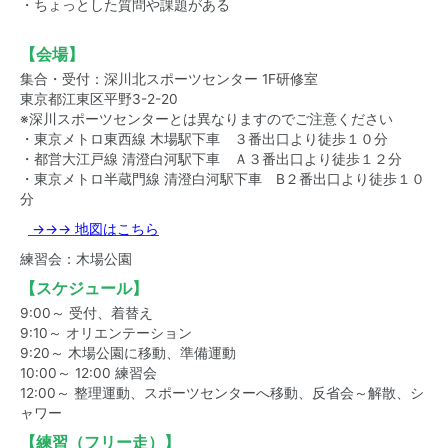
・ちょっとした質問や課題がある
【会場】
集合・受付：深川北スポーツセンター 1F研修室
東京都江東区平野3-2-20
※深川スポーツセンターとは異なりますのでご注意ください
・東京メトロ東西線 木場駅下車 ３番出口より徒歩１０分
・都営大江戸線 清澄白河駅下車 Ａ３番出口より徒歩１２分
・東京メトロ半蔵門線 清澄白河駅下車 B２番出口より徒歩１０
分
→→→ 地図はこちら
練習会：木場公園
【スケジュール】
9:00～ 受付、着替え
9:10～ オリエンテーション
9:20～ 木場公園に移動、準備運動
10:00～ 12:00 練習会
12:00～ 整理運動、スポーツセンターへ移動、反省会～解散、シ
ャワー
【練習（フリー走）】