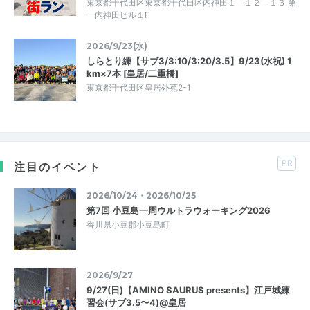
東京都千代田区東京都千代田区内神田１－１２－１３ 第
一内神田ビル１F
2026/9/23(水)
しらとり練【サブ3/3:10/3:20/3.5】9/23(水祝) 1
km×7本 [皇居/二重橋]
東京都千代田区皇居外苑2-1
PR
注目のイベント
2026/10/24・2026/10/25
第7回 小豆島一周ウルトラウォーキング2026
香川県小豆郡小豆島町
2026/9/27
9/27(日)【AMINO SAURUS presents】江戸城練
習会(サブ3.5〜4)@皇居