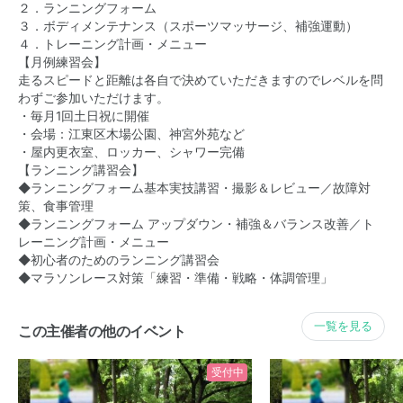
２．ランニングフォーム
３．ボディメンテナンス（スポーツマッサージ、補強運動）
４．トレーニング計画・メニュー
【月例練習会】
走るスピードと距離は各自で決めていただきますのでレベルを問
わずご参加いただけます。
・毎月1回土日祝に開催
・会場：江東区木場公園、神宮外苑など
・屋内更衣室、ロッカー、シャワー完備
【ランニング講習会】
◆ランニングフォーム基本実技講習・撮影＆レビュー／故障対
策、食事管理
◆ランニングフォーム アップダウン・補強＆バランス改善／ト
レーニング計画・メニュー
◆初心者のためのランニング講習会
◆マラソンレース対策「練習・準備・戦略・体調管理」
一覧を見る
この主催者の他のイベント
受付中