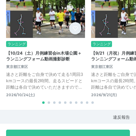
ランニング
ランニング
【10/24（土）月例練習会in木場公園＋
【9/21（月祝）月例練
ランニングフォーム動画撮影診断
ランニングフォーム動
東京都江東区
東京都江東区
速さと距離をご自身で決めて走る1周回3
速さと距離をご自身で決
kmコースの最長2時間。走るスピードと
kmコースの最長2時間
距離は各自で決めていただきますので…
距離は各自で決めてい
2026/10/24(土)
2026/9/21(月)
違反報告