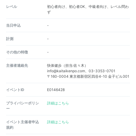
レベル
初心者向け、初心者OK、中級者向け、レベル問わ
ず
当日申込
-
計測
-
その他の特徴
-
主催者連絡先
快体健歩（担当:佐々木）
info@kaitaikenpo.com、03-3353-0701
〒160-0004 東京都新宿区四谷4-10 金子ビル301
イベントID
E0146428
プライバシーポリシ
詳細はこちら
ー
イベント主催者申込
詳細はこちら
規約