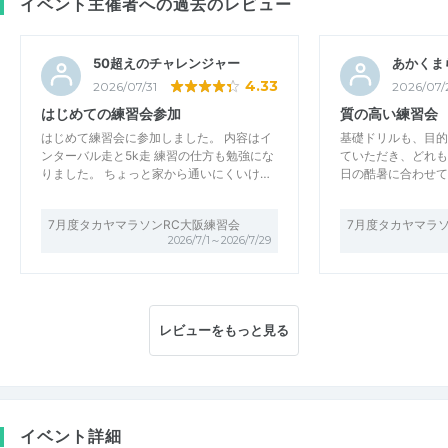
イベント主催者への過去のレビュー
50超えのチャレンジャー
あかくま
4.33
2026/07/31
2026/07/
はじめての練習会参加
質の高い練習会
はじめて練習会に参加しました。 内容はイ
基礎ドリルも、目的
ンターバル走と5k走 練習の仕方も勉強にな
ていただき、どれも
りました。 ちょっと家から通いにくいけ…
日の酷暑に合わせて
7月度タカヤマラソンRC大阪練習会
7月度タカヤマラ
2026/7/1～2026/7/29
レビューをもっと見る
イベント詳細