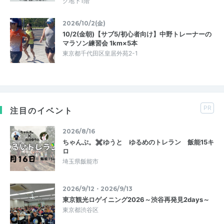
グ地下1階
2026/10/2(金)
10/2(金朝)【サブ5/初心者向け】中野トレーナーの
マラソン練習会 1km×5本
東京都千代田区皇居外苑2-1
PR
注目のイベント
2026/8/16
ちゃんぷ。✖ゆうと ゆるめのトレラン 飯能15キ
ロ
埼玉県飯能市
2026/9/12・2026/9/13
東京観光ロゲイニング2026～渋谷再発見2days～
東京都渋谷区