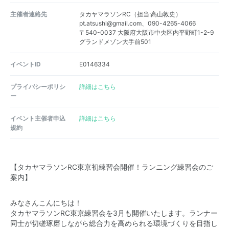
主催者連絡先
タカヤマラソンRC（担当:高山敦史）
pt.atsushi@gmail.com、090-4265-4066
〒540-0037 大阪府大阪市中央区内平野町1-2-9
グランドメゾン大手前501
イベントID
E0146334
プライバシーポリシ
詳細はこちら
ー
イベント主催者申込
詳細はこちら
規約
【タカヤマラソンRC東京初練習会開催！ランニング練習会のご
案内】
みなさんこんにちは！
タカヤマラソンRC東京練習会を3月も開催いたします。ランナー
同士が切磋琢磨しながら総合力を高められる環境づくりを目指し