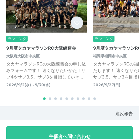
ランニング
ランニング
9月度タカヤマラソンRC大阪練習会
9月度タカヤマラソンR
大阪府大阪市中央区
福岡県福岡市中央区
タカヤマラソンRCの大阪練習会の申し込
タカヤマラソンRCの
みフォームです！ 速くなりたいかた！サ
たします！ 速くなりた
ブ4やサブ3.5、サブ3を目指していき…
サブ3.5、サブ3を目
2026/9/2(水)～9/30(水)
2026/9/27(日)
違反報告
主催者へ問い合わせ