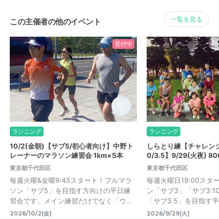
一覧を見る
この主催者の他のイベント
受付中
ランニング
ランニング
10/2(金朝)【サブ5/初心者向け】中野ト
しらとり練【チャレンジサブ
レーナーのマラソン練習会 1km×5本
0/3.5】9/29(火夜) 8
東京都千代田区
東京都千代田区
毎週火曜&金曜9:45スタート！フルマラ
毎週火曜日19:00ス
ソン「サブ5」を目指す方向けの平日練
ン「サブ3」「サブ3:10
習会です。メイン練習だけでなく「ウ…
「サブ3.5」を目指す平
2026/10/2(金)
2026/9/29(火)