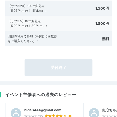
【サブ3:20】10km変化走
1,500円
（5'05"/km⇔4'15"/km）
:
【サブ3.5】8km変化走
1,500円
（5'20"/km⇔4'30"/km）
:
回数券利用で参加（※事前に回数券
無料
をご購入ください）
:
受付終了
イベント主催者への過去のレビュー
hide8441@gmail.com
虹心ちゃ
5.00
2026/08/05
2026/07/