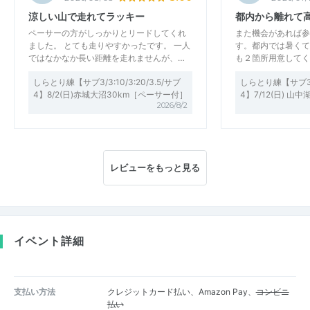
涼しい山で走れてラッキー
都内から離れて
ペーサーの方がしっかりとリードしてくれ
また機会があれば参
ました。 とても走りやすかったです。 一人
す。都内では暑くて
ではなかなか長い距離を走れませんが、…
も２箇所用意してく
しらとり練【サブ3/3:10/3:20/3.5/サブ
しらとり練【サブ3/3:
4】8/2(日)赤城大沼30km［ペーサー付］
4】7/12(日) 山中
2026/8/2
レビューをもっと見る
イベント詳細
支払い方法
クレジットカード払い、Amazon Pay、
コンビニ
払い