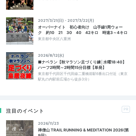
2027/3/21(日)・2027/3/22(月)
オーバーナイト 初心者向け 山手線1周ウォー
ク 約10 21 30 40 42キロ 時速3～4キロ
東京都中央区八重洲
2026/8/12(水)
■ナベラン【秋マラソン足づくり練│水曜18:40】
ハーフ2時間～2時間15分目標【単発】
東京都千代田区千代田線二重橋前駅6番出口付近（東京
駅丸の内駅前広場から徒歩3分）
PR
注目のイベント
2026/11/23
禅僧山 TRAIL RUNNING & MEDITATION 2026(第
9回）