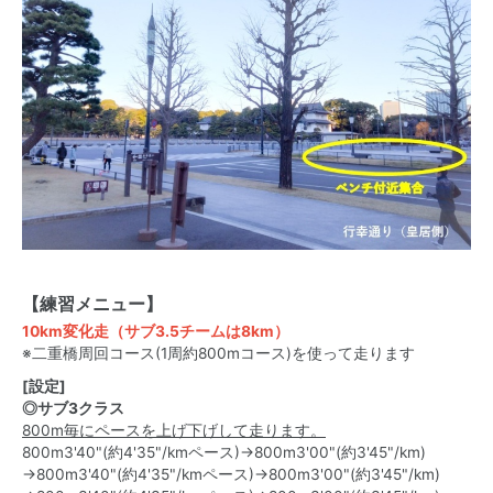
【練習メニュー】
10km変化走（サブ3.5チームは8km）
※二重橋周回コース(1周約800mコース)を使って走ります
[設定]
◎サブ3クラス
800m毎にペースを上げ下げして走ります。
800m3'40"(約4'35"/kmペース)→800m3'00"(約3'45"/km)
→800m3'40"(約4'35"/kmペース)→800m3'00"(約3'45"/km)