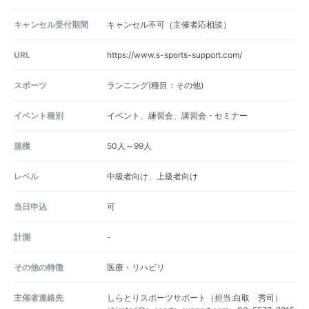
キャンセル受付期間
キャンセル不可（主催者応相談）
URL
https://www.s-sports-support.com/
スポーツ
ランニング(種目：その他)
イベント種別
イベント、練習会、講習会・セミナー
規模
50人～99人
レベル
中級者向け、上級者向け
当日申込
可
計測
-
その他の特徴
医療・リハビリ
主催者連絡先
しらとりスポーツサポート（担当:白取 秀司）