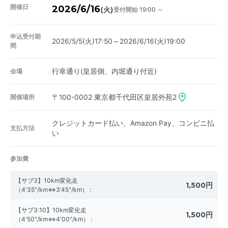
開催日
2026/6/16
受付開始 19:00 ～
(火)
申込受付期
2026/5/5(火)17:50～2026/6/16(火)19:00
間
会場
行幸通り(皇居側、内堀通り付近)
開催場所
〒100-0002
東京都千代田区皇居外苑2
クレジットカード払い、Amazon Pay、コンビニ払
支払方法
い
参加費
【サブ3】10km変化走
1,500円
（4'35"/km⇔3'45"/km）
:
【サブ3:10】10km変化走
1,500円
（4'50"/km⇔4'00"/km）
: