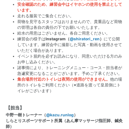
安全確認のため、練習会中はイヤホンの使用を禁止として
います。
走れる服装でご集合ください。
荷物を見守るスタッフはおりませんので、貴重品など荷物
の管理は各自の責任の下でお願いいたします。
給水の用意はございません。各自ご用意ください。
練習会の様子は
Instagram（
@shiratori_ren
）
にて公開
しています。練習会中に撮影した写真・動画を使用させて
いただく場合があります。
イベント規約を必ずお読みになり、
同意いただける方のみ
お申し込みください。
諸事情により、トレーニングメニュー・コース・
担当者が
急遽変更になることがございます。予めご了承ください。
集合場所付近のトイレは夜間の使用ができません。
他の場
所のトイレをご利用ください（※道路を渡って皇居側にト
イレがございます）
【担当】
中野一樹トレーナー（
@kazu.runlog
）
しらとりスポーツサポート所属（あん摩マッサージ指圧師、鍼灸
師）