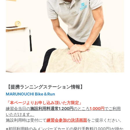
【提携ランニングステーション情報】
MARUNOUCHI Bike＆Run
「本ページよりお申し込み頂いた方限定」
練習会当日の
施設利用料通常1,200円
のところ
1,000円
でご利用
いただけます。
施設利用時は受付にて
練習会参加の決済画面
をご提示ください。
※初回利用時のみメンバーズカードの発行手数料(1,000円)が掛か