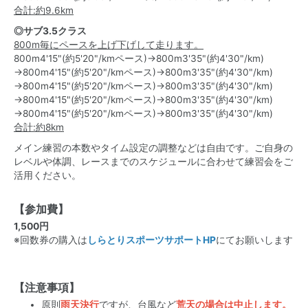
合計:約9.6km
◎サブ3.5クラス
800m毎にペースを上げ下げして走ります。
800m4'15"(約5'20"/kmペース)→800m3'35"(約4'30"/km)
→800m4'15"(約5'20"/kmペース)→800m3'35"(約4'30"/km)
→800m4'15"(約5'20"/kmペース)→800m3'35"(約4'30"/km)
→800m4'15"(約5'20"/kmペース)→800m3'35"(約4'30"/km)
→800m4'15"(約5'20"/kmペース)→800m3'35"(約4'30"/km)
合計:約8km
メイン練習の本数やタイム設定の調整などは自由です。ご自身の
レベルや体調、レースまでのスケジュールに合わせて練習会をご
活用ください。
【参加費】
1,500円
※回数券の購入は
しらとりスポーツサポートHP
にてお願いします
【注意事項】
原則
雨天決行
ですが、台風など
荒天の場合は中止します。