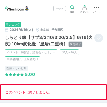
English
検索
ログイン
メニュー
ランニング
2026/6/16(火)
東京都（千代田区）
しらとり練【サブ3/3:10/3:20/3.5】6/16(火
夜) 10km変化走［皇居/二重橋］
受付終了
イベント、練習会、講習会・セミナー
50人～99人
中級者向け、上級者向け
医療・リハビリ
5.00
このイベントは終了しました。