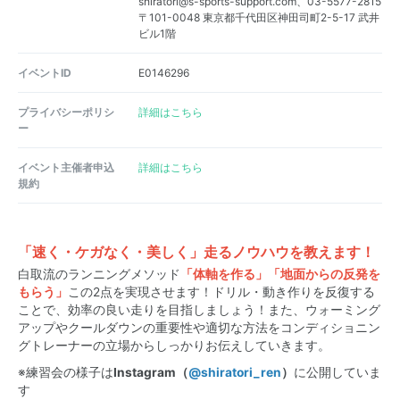
shiratori@s-sports-support.com、03-5577-2815
〒101-0048 東京都千代田区神田司町2-5-17 武井
ビル1階
イベントID
E0146296
プライバシーポリシ
詳細はこちら
ー
イベント主催者申込
詳細はこちら
規約
「速く・ケガなく・美しく」走るノウハウを教えます！
白取流のランニングメソッド
「体軸を作る」
「地面からの反発を
もらう
」
この2点を実現させます！ドリル・動き作りを反復する
ことで、効率の良い走りを目指しましょう！また、ウォーミング
アップやクールダウンの重要性や適切な方法をコンディショニン
グトレーナーの立場からしっかりお伝えしていきます。
※練習会の様子は
Instagram（
@shiratori_ren
）
に公開していま
す