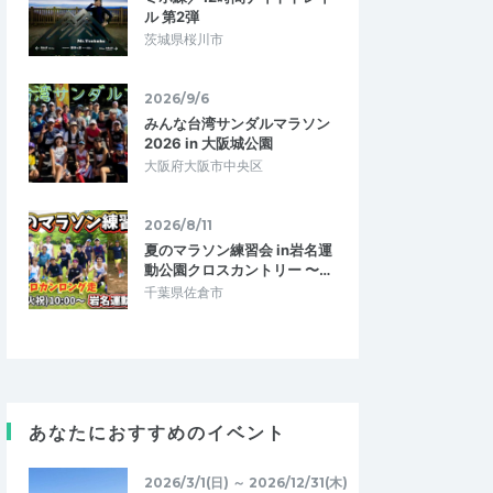
ル 第2弾
茨城県桜川市
2026/9/6
みんな台湾サンダルマラソン
2026 in 大阪城公園
大阪府大阪市中央区
2026/8/11
夏のマラソン練習会 in岩名運
もん
ごうママ
動公園クロスカントリー 〜…
5.00
5.00
2020/02/23
千葉県佐倉市
モチベーション上げ
で参加。 1人で走った
今回参加予定だった姫路城マラソン、名古
で、みんなで話ながら
屋ウィメンズの一般参加が中止になりモチ
。 コーチや参加者…
ベーションも下がってましたが、教室に…
km走 vol.65
ランニング教室＠姫路 #310
あなたにおすすめのイベント
2023/11/5
2020/2/21
2026/3/1(日) ～ 2026/12/31(木)