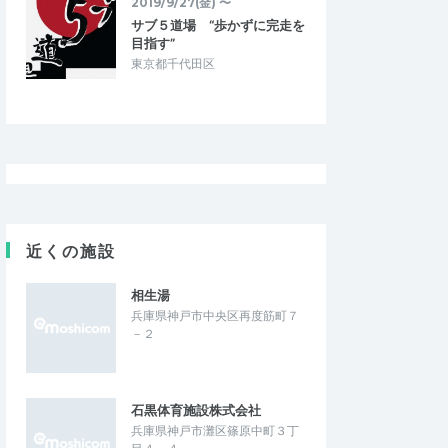
2019/9/27(金) 〜
サブ５道場 “歩かずに完走を
目指す”
東京都千代田区
近くの施設
相生湯
兵庫県神戸市中央区再度筋町７
－２
石黒体育施設株式会社
兵庫県神戸市灘区篠原中町３丁