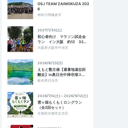
OSJ TEAM ZAIMOKUZA 202
6
神奈川県鎌倉市
2027/1/30(土)
初心者向け マラソン試走会
ラン イン大阪 約12 32…
大阪府大阪市中央区
2026/8/23(日)
えもと塾主催【避暑地遠征距
離走】in奥日光中禅寺湖ス…
栃木県日光市
2026/7/4(土)～2026/9/12(土)
雲ヶ畑もくもくロングラン
（全2回セット）
京都府京都市左京区