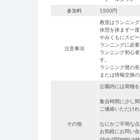
参加料
1,500円
教室はランニング
休憩を挟まず一度
やみくもにスピー
ランニングに必要
注意事項
ランニング初心者
す。
ランニング暦の長
または情報交換の
公園内には荷物を
集合時間に少し間
ご連絡いただけれ
その他
なにかご不明な点
お気軽にお問い合
plus-r@team-sak