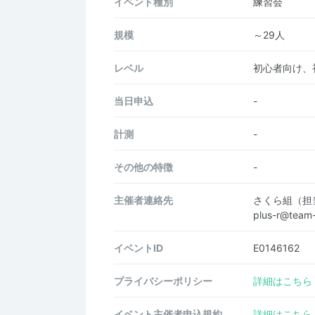
イベント種別
練習会
規模
～29人
レベル
初心者向け、
当日申込
-
計測
-
その他の特徴
-
主催者連絡先
さくら組（担当
plus-r@team-
イベントID
E0146162
プライバシーポリシー
詳細はこちら
イベント主催者申込規約
詳細はこちら