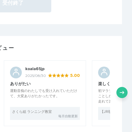
受付終了
ビュー
koala65jp
またざえ
5.00
2025/08/30
2023/11/09
ありがたい
楽しく走れます
運動音痴のわたしでも受け入れていただけ
初マラソン大会の練習
て、大変ありがたかったです。
ことしかなかったの
走れて楽しかったです
さくら組 ランニング教室
【JR朝霧スタート】20
毎月自動更新