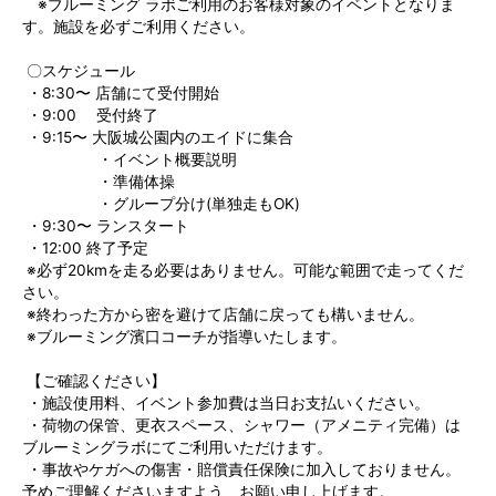
※ブルーミング ラボご利用のお客様対象のイベントとなりま
す。施設を必ずご利用ください。
〇スケジュール
・8:30〜 店舗にて受付開始
・9:00 受付終了
・9:15〜 大阪城公園内のエイドに集合
・イベント概要説明
・準備体操
・グループ分け(単独走もOK)
・9:30〜 ランスタート
・12:00 終了予定
※必ず20kmを走る必要はありません。可能な範囲で走ってくだ
さい。
※終わった方から密を避けて店舗に戻っても構いません。
※ブルーミング濱口コーチが指導いたします。
【ご確認ください】
・施設使用料、イベント参加費は当日お支払いください。
・荷物の保管、更衣スペース、シャワー（アメニティ完備）は
ブルーミングラボにてご利用いただけます。
・事故やケガへの傷害・賠償責任保険に加入しておりません。
予めご理解くださいますよう、お願い申し上げます。