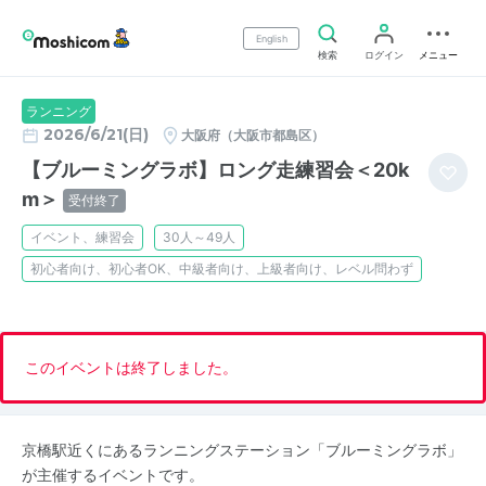
English
検索
ログイン
メニュー
ランニング
2026/6/21(日)
大阪府（大阪市都島区）
【ブルーミングラボ】ロング走練習会＜20k
m＞
受付終了
イベント、練習会
30人～49人
初心者向け、初心者OK、中級者向け、上級者向け、レベル問わず
このイベントは終了しました。
京橋駅近くにあるランニングステーション「ブルーミングラボ」
が主催するイベントです。