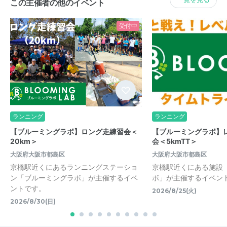
この主催者の他のイベント
受付中
ランニング
ランニング
【ブルーミングラボ】ロング走練習会＜
【ブルーミングラボ】
20km＞
会＜5kmTT＞
大阪府大阪市都島区
大阪府大阪市都島区
京橋駅近くにあるランニングステーショ
京橋駅近くにある施設
ン「ブルーミングラボ」が主催するイベ
ボ」が主催するイベン
ントです。
2026/8/25(火)
2026/8/30(日)