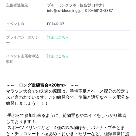
主催者連絡先
ブルーミングラボ（担当:濱口幹太）
info@rc-blooming.jp、090-5913-8387
イベントID
E0146107
プライバシーポリシ
詳細はこちら
ー
イベント主催者申込
詳細はこちら
規約
～～ ロング走練習会<20km> ～～
マラソン大会での失速の原因は、準備不足とペース配分の設定ミ
スと言われています。この練習会で、準備と適切なペース配分を
練習しましょう！！！
手ぶらで参加出来るように、荷物置きやエイドをしっかり準備
しております！
スポーツドリンクなど、4種の飲み物ほか、バナナ・プチとま
と・チョコレート・塩あめ・おかき・ゼリーなど、種類豊富に提