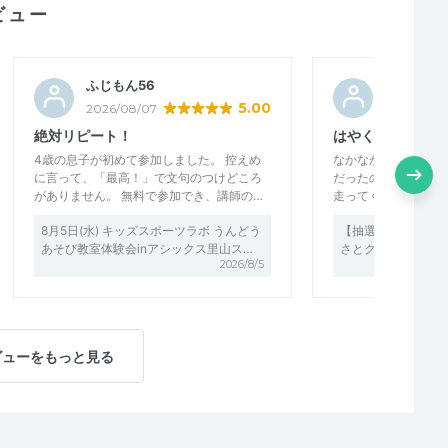
ビュー
ふじもん56
22さく郎
5.00
2026/08/07
2026/07/3
絶対リピート！
はやく走れるよう
4歳の息子が初めて参加しました。 控えめ
なかなか教えてもら
に言って、「最高！」で文句のつけどころ
だったのでものすご
がありません。 無料で参加でき、講師の…
走ってくれてはやい
8月5日(水) キッズスポーツラボ うんどう
【抽選イベント】11月
あそび教室体験会inアシックス里山ス…
さとクラブ『桐生選
2026/8/5
ビューをもっと見る