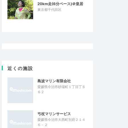
20km走(6分ペース)＠皇居
東京都千代田区
近くの施設
島波マリン有限会社
愛媛県今治市砂場町１丁目丁６
６２
弓杖マリンサービス
愛媛県今治市大西町別府２１４
６－２