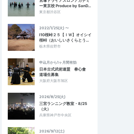
宮塚トライアスロンアカデミ
ー東京校 Produce by SanD…
東京都渋谷区
22さく郎
2022/1/25(火) 〜
5.00
5.00
0
2026/07/30
I10桜峠２５【ＩＷ】オイシイ
桜峠（おいしいさくらとう…
になりたい
あしさとを走った
栃木県佐野市
うことができない機会
たくさん走ってつかれたけど走るのは楽し
くよかった。 目の前で
かったです
しすごいなーとおも…
申込月から1ヶ月間有効
9日(日)9:45〜 アシ
日本古式武術連盟 拳心會
11月17日(日) 14:00〜 里山マラソンラン
手セッション 』
道場生募集
ニングプログラム (ファンランナー向け)
2025/11/9
2024/11/17
大阪府大阪市旭区
2026/8/25(火)
三宮ランニング教室・8/25
（火）
兵庫県神戸市中央区
2026/9/12(土)