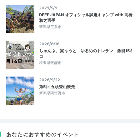
2027/5/9
DEEP JAPAN オフィシャル試走キャンプ with 高橋
和之選手
新潟県三条市
2026/8/16
ちゃんぷ。✖ゆうと ゆるめのトレラン 飯能15キ
ロ
埼玉県飯能市
2026/9/22
第5回 五頭登山競走
新潟県阿賀野市
あなたにおすすめのイベント