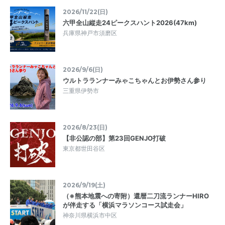
2026/11/22(日)
六甲全山縦走24ピークスハント2026(47km)
兵庫県神戸市須磨区
2026/9/6(日)
ウルトラランナーみゃこちゃんとお伊勢さん参り
三重県伊勢市
2026/8/23(日)
【非公認の部】第23回GENJO打破
東京都世田谷区
2026/9/19(土)
（※熊本地震への寄附）還暦二刀流ランナーHIRO
が伴走する「横浜マラソンコース試走会」
神奈川県横浜市中区