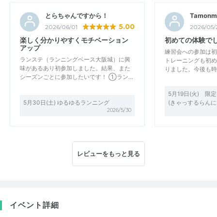
とらちゃんですから！
Tamonm
5.00
2026/06/01
2026/05/
楽しく分かりやすくモチベーション
初めての体験で
アップ
練習会への参加は初
ランステ（ランニングベース大阪城）に興
トレーニングも初め
味があるあり初参加しました。結果、また
りました。今後も時
シーズンごとに参加したいです！ ①ラン…
5月19日(火) 限
5月30日(土) ゆるゆるランニング
(きゃっするらんに
2026/5/30
レビューをもっと見る
イベント詳細