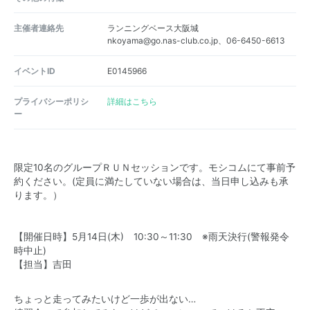
主催者連絡先
ランニングベース大阪城
nkoyama@go.nas-club.co.jp、06-6450-6613
イベントID
E0145966
プライバシーポリシ
詳細はこちら
ー
限定10名のグループＲＵＮセッションです。モシコムにて事前予
約ください。(定員に満たしていない場合は、当日申し込みも承
ります。）
【開催日時】5月14日(木) 10:30～11:30 ※雨天決行(警報発令
時中止)
【担当】吉田
ちょっと走ってみたいけど一歩が出ない…