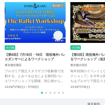
受付終了
その他
その他
【第6回】7月18日・19日 現役海外バレ
【第5回】現役海外バ
エダンサーによるワークショップ
るワークショップ（追
東京都目黒区
東京都大田区
ブルガリア国立スタラザゴラ歌劇場で活
毎年恒例のイベントと
動する、とみー＆はるによる第6回バレ
クショップ』を今年も
エワークショップを開催。初心者から…
ちはブルガリア国立ス
2026/7/18(土)～7/19(日)
2025/7/19(土)
違反報告