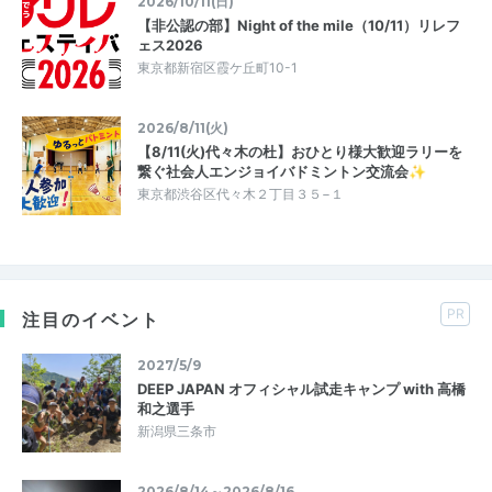
2026/10/11(日)
【非公認の部】Night of the mile（10/11）リレフ
ェス2026
東京都新宿区霞ケ丘町10-1
2026/8/11(火)
【8/11(火)代々木の杜】おひとり様大歓迎ラリーを
繋ぐ社会人エンジョイバドミントン交流会✨
東京都渋谷区代々木２丁目３５−１
PR
注目のイベント
2027/5/9
DEEP JAPAN オフィシャル試走キャンプ with 高橋
和之選手
新潟県三条市
2026/8/14～2026/8/16