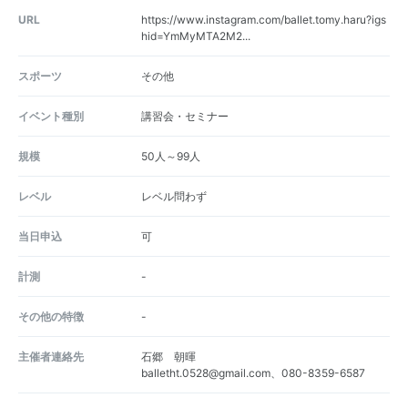
URL
https://www.instagram.com/ballet.tomy.haru?igs
hid=YmMyMTA2M2...
スポーツ
その他
イベント種別
講習会・セミナー
規模
50人～99人
レベル
レベル問わず
当日申込
可
計測
-
その他の特徴
-
主催者連絡先
石郷 朝暉
balletht.0528@gmail.com、080-8359-6587