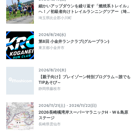
細かいアップダウンを繰り返す「燃焼系トレイル」
へ！／初級者向けトレイルランニングツアー（埼…
埼玉県比企郡小川町
2026/8/26(水)
第8回 小金井ランクラブ(グループラン)
東京都小金井市
2026/8/20(木)
【親子向け】プレイゾーン特別プログラム～誰でも
TIPあそび～
静岡県藤枝市
2026/11/21(土)・2026/11/22(日)
2026長崎橘湾岸スーパーマラニックH・W＆島原
ステージ
長崎県雲仙市