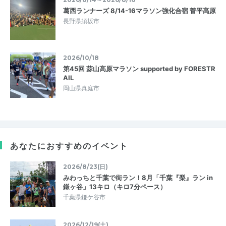
葛西ランナーズ 8/14-16マラソン強化合宿 菅平高原
長野県須坂市
2026/10/18
第45回 蒜山高原マラソン supported by FORESTR
AIL
岡山県真庭市
あなたにおすすめのイベント
2026/8/23(日)
みわっちと千葉で街ラン！8月「千葉『梨』ラン in
鎌ヶ谷」13キロ（キロ7分ペース）
千葉県鎌ケ谷市
2026/12/19(土)