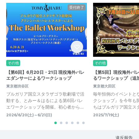
受付終了
その他
その他
【第6回】6月20日・21日 現役海外バレ
【第5回】現役海外バ
エダンサーによるワークショップ
るワークショップ（追
東京都渋谷区
東京都大田区
ブルガリア国立スタラザゴラ歌劇場で活
毎年恒例のイベントと
動する、とみー＆はるによる第6回バレ
クショップ』を今年も
エワークショップを開催。初心者から…
ちはブルガリア国立ス
2026/6/20(土)～6/21(日)
2025/7/19(土)
違反報告