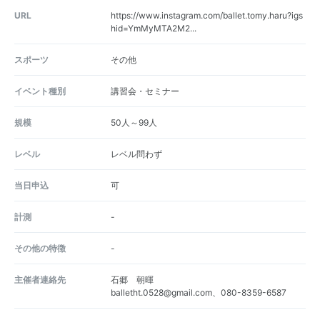
URL
https://www.instagram.com/ballet.tomy.haru?igs
hid=YmMyMTA2M2...
スポーツ
その他
イベント種別
講習会・セミナー
規模
50人～99人
レベル
レベル問わず
当日申込
可
計測
-
その他の特徴
-
主催者連絡先
石郷 朝暉
balletht.0528@gmail.com、080-8359-6587