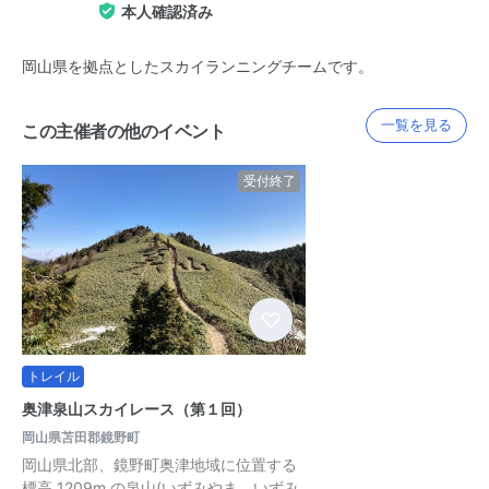
本人確認済み
岡山県を拠点としたスカイランニングチームです。
一覧を見る
この主催者の他のイベント
受付終了
トレイル
奥津泉山スカイレース（第１回）
岡山県苫田郡鏡野町
岡山県北部、鏡野町奥津地域に位置する
標高 1209m の泉山(いずみやま、いずみ