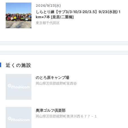
2026/9/23(水)
しらとり練【サブ3/3:10/3:20/3.5】9/23(水祝) 1
km×7本 [皇居/二重橋]
東京都千代田区
近くの施設
のとろ原キャンプ場
岡山県苫田郡鏡野町富西谷
奥津ゴルフ倶楽部
岡山県苫田郡鏡野町奥津川西６７７－１