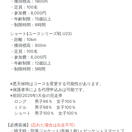
・獲得標高：1800m
・定員：100名
・参加費：8,000円
・年齢制限：15歳以上
・制限時間：6時間
ショート
(
ユースシリーズ戦 U23)
・距離：10km
・獲得標高：900m
・定員：100名
・参加費：6,000円
・年齢制限：12歳以上
・制限時間：5時間
※悪天候時はコースを変更する可能性があります。
※保護者等による代理申込みは可能です。
※前回(2025年)大会の完走率
ロング 男子96％ 女子100％
ミドル 男子98％ 女子100％
ショート 男子100％ 女子100％
【必携装備】
(忘れた場合は出走不可)
・晴天時：防風ジャケット(長袖１枚)＋ゼッケン＋スマートフ