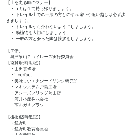
【山を走る時のマナー】
・ゴミは全て持ち帰りましょう。
・ トレイル上での一般の方とのすれ違いや追い越しは必ず歩
きましょう。
・ トレイルから外れないようにしましょう。
・ 動植物を大切にしましょう。
・ 一般の方と会った際は挨拶をしましょう。
【主催】
奥津泉山スカイレース実行委員会
【協賛(随時追記)】
・山田養蜂場
・innerfact
・美味しいエナジードリンク研究所
・マキシステム戸島工場
・アシーズブリッジ岡山店
・河井林産株式会社
・煎ルガ＆プラウ
【後援(随時追記)】
・鏡野町
・鏡野町教育委員会