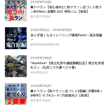
2026/8/14(金)
■ナベラン【初心者向け│秋マラソン足づくり街ラ
ン約10km│金曜9:30】神田ジム【単発】
東京都千代田区
2026/9/5(土)・2026/9/6(日)
走らず速くなるトレーニング講座Part2＜鬼合宿編
＞
岐阜県揖斐郡揖斐川町
2026/8/26(水)
*RunHive*【秩父札所午歳総開帳記念】秩父札所巡
礼ラン（札所二十六番〜三十番）
埼玉県秩父市
2026/8/10(月)
■ナベラン【秋マラソン足づくり2部練│月曜8時＋
9時半】サブ4.5～サブ5前後向け【単発】
東京都千代田区