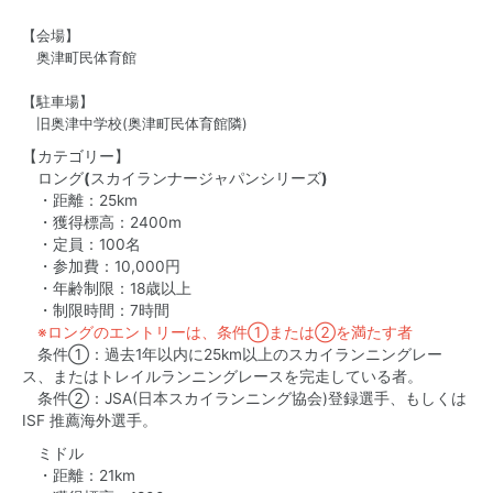
【会場】
奥津町民体育館
【駐車場】
旧奥津中学校(奥津町民体育館隣)
【カテゴリー】
ロング
(
スカイランナージャパンシリーズ
)
・距離：25km
・獲得標高：2400m
・定員：100名
・参加費：10,000円
・年齢制限：18歳以上
・制限時間：7時間
※ロングのエントリーは、条件①または②を満たす者
条件①：過去1年以内に25km以上のスカイランニングレー
ス、またはトレイルランニングレースを完走している者。
条件②：JSA(日本スカイランニング協会)登録選手、もしくは
ISF 推薦海外選手。
ミドル
・距離：21km