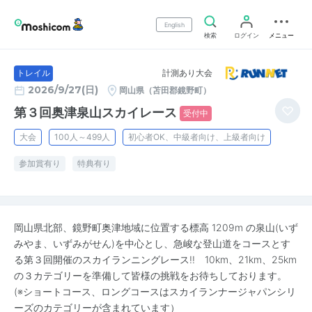
English
検索
ログイン
メニュー
計測あり大会
トレイル
2026/9/27(日)
岡山県（苫田郡鏡野町）
第３回奥津泉山スカイレース
受付中
大会
100人～499人
初心者OK、中級者向け、上級者向け
参加賞有り
特典有り
岡山県北部、鏡野町奥津地域に位置する標高 1209m の泉山(いず
みやま、いずみがせん)を中心とし、急峻な登山道をコースとす
る第３回開催のスカイランニングレース!! 10km、21km、25km
の３カテゴリーを準備して皆様の挑戦をお待ちしております。
(※ショートコース、ロングコースはスカイランナージャパンシリ
ーズのカテゴリーが含まれています）