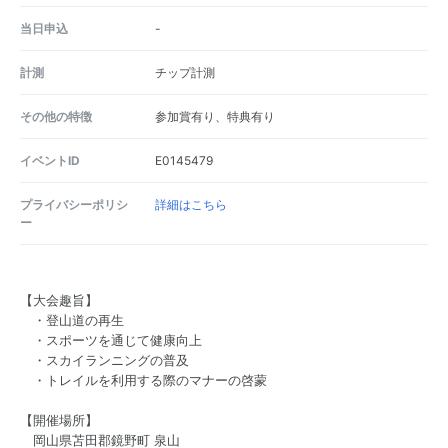
当日申込
-
計測
チップ計測
その他の特徴
参加賞有り、特典有り
イベントID
E0145479
プライバシーポリシ
詳細はこちら
ー
【大会趣旨】
・登山道の再生
・スポーツを通じて健康向上
・スカイランニングの普及
・トレイルを利用する際のマナーの啓蒙
【開催場所】
岡山県苫田郡鏡野町 泉山