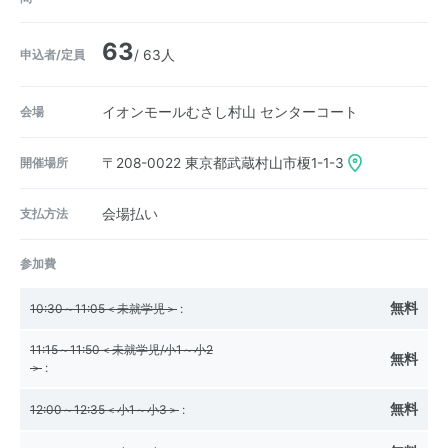
63
申込者/定員
/ 63人
会場
イオンモールむさし村山 センターコート
開催場所
〒208-0022
東京都武蔵村山市榎1-1-3
支払方法
会場払い
参加費
無料
10:30～11:05＜未就学児＞​
:
11:15～11:50＜未就学児/小1～小2
無料
＞
:
無料
12:00～12:35＜小1～小3＞
: