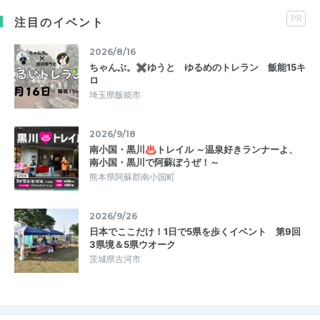
PR
注目のイベント
2026/8/16
ちゃんぷ。✖ゆうと ゆるめのトレラン 飯能15キ
ロ
埼玉県飯能市
2026/9/18
南小国・黒川♨トレイル ～温泉好きランナーよ、
南小国・黒川で阿蘇ぼうぜ！～
熊本県阿蘇郡南小国町
2026/9/26
日本でここだけ！1日で5県を歩くイベント 第9回
3県境＆5県ウオーク
茨城県古河市