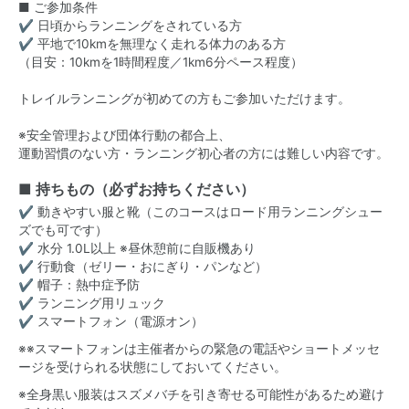
■ ご参加条件
✔ 日頃からランニングをされている方
✔ 平地で10kmを無理なく走れる体力のある方
（目安：10kmを1時間程度／1km6分ペース程度）
トレイルランニングが初めての方もご参加いただけます。
※安全管理および団体行動の都合上、
運動習慣のない方・ランニング初心者の方には難しい内容です。
■ 持ちもの（必ずお持ちください）
✔ 動きやすい服と靴（このコースはロード用ランニングシュー
ズでも可です）
✔ 水分 1.0L以上 ※昼休憩前に自販機あり
✔ 行動食（ゼリー・おにぎり・パンなど）
✔ 帽子：熱中症予防
✔ ランニング用リュック
✔ スマートフォン（電源オン）
※※スマートフォンは主催者からの緊急の電話やショートメッセ
ージを受けられる状態にしておいてください。
※全身黒い服装はスズメバチを引き寄せる可能性があるため避け