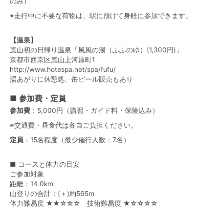
のみ）
※走行中に不要な荷物は、駅に預けて身軽に参加できます。
【温泉】
嵐山初の日帰り温泉「風風の湯（ふふのゆ）(1,300円)」
京都市西京区嵐山上河原町1
http://www.hotespa.net/spa/fufu/
湯あがりに休憩処、缶ビール販売もあり
■ 参加費・定員
参加費
：5,000円（講習・ガイド料・保険込み）
※交通費・昼食代は各自ご負担ください。
定員
：15名程度（最少催行人数：7名）
■ コースと体力の目安
ご参加対象
距離：14.0km
山登りの合計：(＋)約565m
体力難易度 ★★☆☆☆ 技術難易度 ★☆☆☆☆