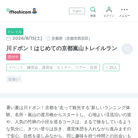
English
検索
ログイン
メニュー
トレイル
2026/8/15(土)
京都府（京都市西京区）
川ドボン！はじめての京都嵐山トレイルラン
受付中
イベント、練習会、講習会・セミナー、ツアー・合宿
～29人
出会い
暑い夏は川ドボン！京都を“走って観光する”新しいランニング体
験。名所・嵐山の渡月橋からスタートし、心地よい渓流沿いの道
や、人気の竹林の小径を巡るコースは、まるで旅をしているよう
な気分に。きつい登りは歩き、適宜休憩を入れながら進みますの
で安心。自然を楽しみながら、同じ趣味を持つ仲間との出会いも