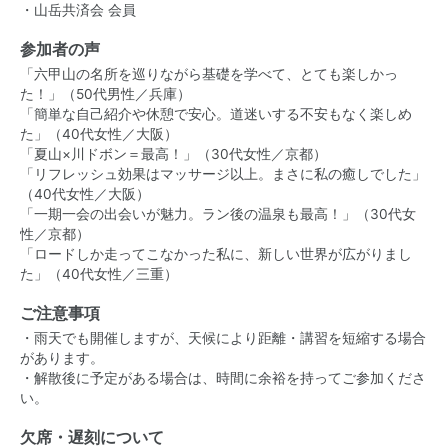
・山岳共済会 会員
参加者の声
「六甲山の名所を巡りながら基礎を学べて、とても楽しかっ
た！」（50代男性／兵庫）
「簡単な自己紹介や休憩で安心。道迷いする不安もなく楽しめ
た」（40代女性／大阪）
「夏山×川ドボン＝最高！」（30代女性／京都）
「リフレッシュ効果はマッサージ以上。まさに私の癒しでした」
（40代女性／大阪）
「一期一会の出会いが魅力。ラン後の温泉も最高！」（30代女
性／京都）
「ロードしか走ってこなかった私に、新しい世界が広がりまし
た」（40代女性／三重）
ご注意事項
・雨天でも開催しますが、天候により距離・講習を短縮する場合
があります。
・解散後に予定がある場合は、時間に余裕を持ってご参加くださ
い。
欠席・遅刻について