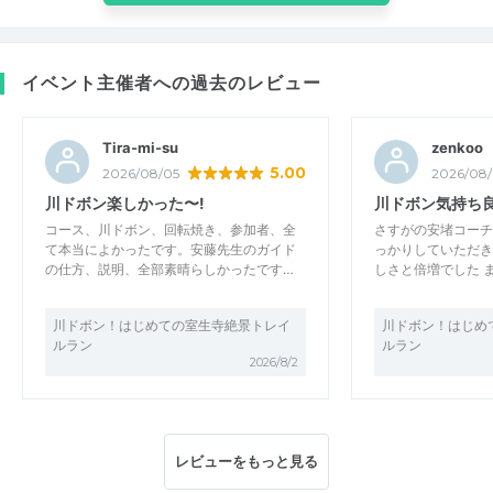
イベント主催者への過去のレビュー
Tira-mi-su
zenkoo
5.00
2026/08/05
2026/08
川ドボン楽しかった〜!
川ドボン気持ち
コース、川ドボン、回転焼き、参加者、全
さすがの安堵コーチ
て本当によかったです。安藤先生のガイド
っかりしていただき
の仕方、説明、全部素晴らしかったです…
しさと倍増でした 
川ドボン！はじめての室生寺絶景トレイ
川ドボン！はじめ
ルラン
ルラン
2026/8/2
レビューをもっと見る