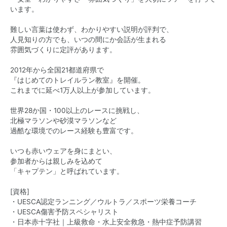
います。
難しい言葉は使わず、わかりやすい説明が評判で、
人見知りの方でも、いつの間にか会話が生まれる
雰囲気づくりに定評があります。
2012年から全国21都道府県で
『はじめてのトレイルラン教室』を開催。
これまでに延べ1万人以上が参加しています。
世界28か国・100以上のレースに挑戦し、
北極マラソンや砂漠マラソンなど
過酷な環境でのレース経験も豊富です。
いつも赤いウェアを身にまとい、
参加者からは親しみを込めて
「キャプテン」と呼ばれています。
[資格]
・UESCA認定ランニング／ウルトラ／スポーツ栄養コーチ
・UESCA傷害予防スペシャリスト
・日本赤十字社｜上級救命・水上安全救急・熱中症予防講習