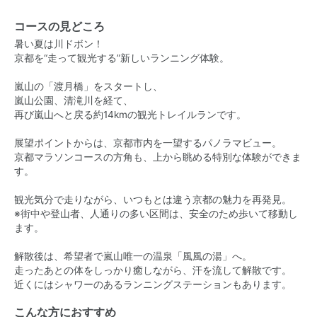
コースの見どころ
暑い夏は川ドボン！
京都を“走って観光する”新しいランニング体験。
嵐山の「渡月橋」をスタートし、
嵐山公園、清滝川を経て、
再び嵐山へと戻る約14kmの観光トレイルランです。
展望ポイントからは、京都市内を一望するパノラマビュー。
京都マラソンコースの方角も、上から眺める特別な体験ができま
す。
観光気分で走りながら、いつもとは違う京都の魅力を再発見。
※街中や登山者、人通りの多い区間は、安全のため歩いて移動し
ます。
解散後は、希望者で嵐山唯一の温泉「風風の湯」へ。
走ったあとの体をしっかり癒しながら、汗を流して解散です。
近くにはシャワーのあるランニングステーションもあります。
こんな方におすすめ