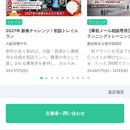
トレイル
ランニング
2027年 新春チャレンジ！初詣トレイル
【事前メール相談専用】
ラン
ランニングトレーニン
大阪府豊中市
愛知県名古屋市昭和区
新年の走り初めは、大阪・箕面から勝尾
「初マラソンを完走で
寺を目指す初詣ランへ。勝運の寺として
己ベストが伸びない…
親しまれる勝尾寺を参拝し、ダルマみ…
を、たった2時間でス
2027/1/3(日)
2026/1/7(水)～12/31(木)
違反報告
主催者へ問い合わせ