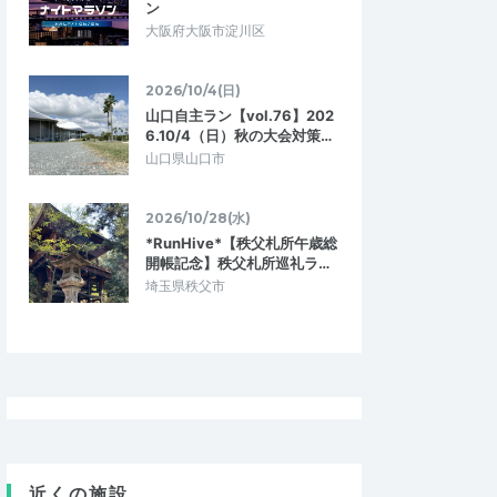
ン
大阪府大阪市淀川区
2026/10/4(日)
山口自主ラン【vol.76】202
6.10/4（日）秋の大会対策…
山口県山口市
2026/10/28(水)
*RunHive*【秩父札所午歳総
開帳記念】秩父札所巡礼ラ…
埼玉県秩父市
近くの施設