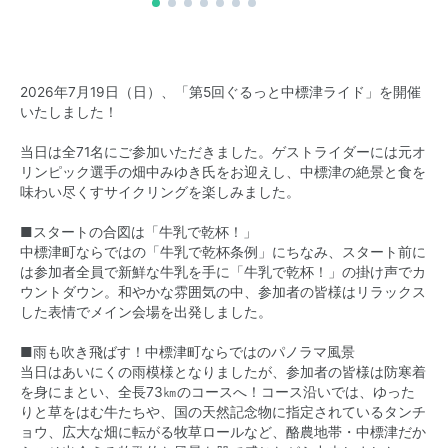
2026年7月19日（日）、「第5回ぐるっと中標津ライド」を開催
いたしました！
当日は全71名にご参加いただきました。ゲストライダーには元オ
リンピック選手の畑中みゆき氏をお迎えし、中標津の絶景と食を
味わい尽くすサイクリングを楽しみました。
■スタートの合図は「牛乳で乾杯！」
中標津町ならではの「牛乳で乾杯条例」にちなみ、スタート前に
は参加者全員で新鮮な牛乳を手に「牛乳で乾杯！」の掛け声でカ
ウントダウン。和やかな雰囲気の中、参加者の皆様はリラックス
した表情でメイン会場を出発しました。
■雨も吹き飛ばす！中標津町ならではのパノラマ風景
当日はあいにくの雨模様となりましたが、参加者の皆様は防寒着
を身にまとい、全長73㎞のコースへ！コース沿いでは、ゆった
りと草をはむ牛たちや、国の天然記念物に指定されているタンチ
ョウ、広大な畑に転がる牧草ロールなど、酪農地帯・中標津だか