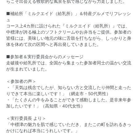
らこそ出会える牧歌的な風景を肌で感じながら力走しました。
■補給所「ミルクエイド（給乳所）」＆特産グルメでリフレッシ
ュ
コース上4カ所に設けられた『ミルクエイド（給乳所）』では、
中標津が誇る極上のソフトクリームやお弁当をご提供。参加者の
皆様には、美味しい地元の味に舌鼓を打ちながら、しっかりと身
体を休めて次の区間へと再出発していきました。
■参加者＆実行委員会からのメッセージ
走破後や給乳所では、全国から集まった参加者同士の温かい交流
が生まれていました。
＜参加者の声＞
・「天気は残念でしたが、知らない方と交流したり仲間と走った
りできて本当に楽しいです！」（網走市・50代男性）
・「たくさんの牛をみることができて感動しました。是非来年参
加したいです！」（高知県・40代女性）
＜実行委員長 より＞
「中標津の魅力を肌で感じていただき、またこの町を訪れるきっ
かけになれば本当にうれしいです。」