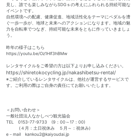
見し、誰でも楽しみながらSDGｓの考えにふれられる持続可能な
イベントです。
自然環境への配慮、健康促進、地域活性化をテーマにペダルを漕
ぐ一歩一歩が、地球と未来へのアクションになります。​​​地域の魅
力を自転車でつなぎ、持続可能な未来をともに作っていきましょ
う。
昨年の様子はこちら
https://youtu.be/Oz1Hlf3hBMw
レンタサイクルをご希望の方は以下よりお申し込みください。
https://shiretokocycling.jp/nakashibetsu-rental/
※ご紹介しているレンタサイクルは、他社が運営するサービスで
す。ご利用の際はご自身の責任にてお願いいたします。
＜お問い合わせ＞
一般社団法人なかしべつ観光協会
TEL 0153-77-9733 (9：00～17：00)
(４月：土日祝休み ５月～：祝休み)
e－mail kankou2@kaiyoudai.jp