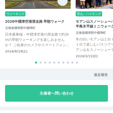
ウォーキング
登山、ハイキング
2026中標津空港滑走路 早朝ウォーク
モアン山スノーシュー
半島氷平線ミニウォー
北海道標津郡中標津町
北海道標津郡中標津町
日本最東端・中標津空港の滑走路で約2k
冬の白いモアン山と白
mの早朝ウォーキングを楽しみません
１日で楽しむバスツア
か？ ご自身のカメラやスマートフォン…
アン山をスノーシュー
2026/8/29(土)
2026/2/22(日)
違反報告
主催者へ問い合わせ