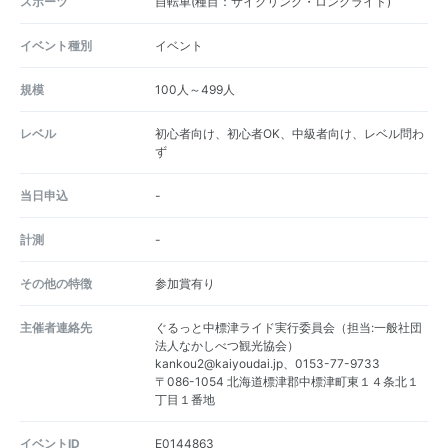
スポーツ
自転車(種目：サイクリング・ロングライド)
イベント種別
イベント
規模
100人～499人
レベル
初心者向け、初心者OK、中級者向け、レベル問わ
ず
当日申込
-
計測
-
その他の特徴
参加賞有り
主催者連絡先
ぐるっと中標津ライド実行委員会（担当:一般社団
法人なかしべつ観光協会）
kankou2@kaiyoudai.jp、0153-77-9733
〒086-1054 北海道標津郡中標津町東１４条北１
丁目１番地
イベントID
E0144863