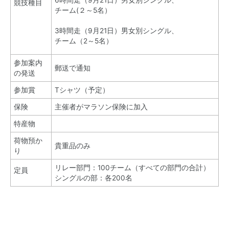
6時間走（9月21日）男女別シングル、
競技種目
チーム(２～5名）
3時間走（9月21日）男女別シングル、
チーム（2～5名）
参加案内
郵送で通知
の発送
参加賞
Tシャツ（予定）
保険
主催者がマラソン保険に加入
特産物
荷物預か
貴重品のみ
り
リレー部門：100チーム（すべての部門の合計）
定員
シングルの部：各200名