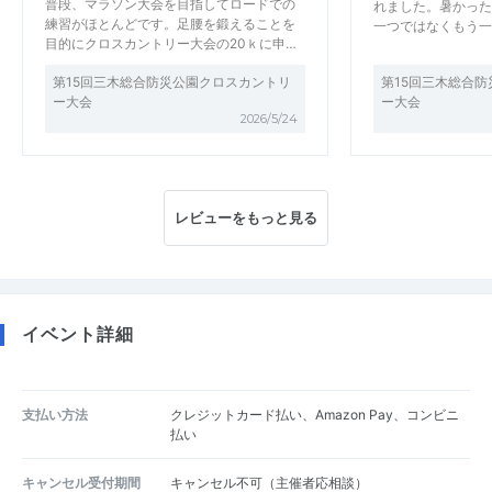
普段、マラソン大会を目指してロードでの
れました。暑かった
練習がほとんどです。足腰を鍛えることを
一つではなくもう一
目的にクロスカントリー大会の20ｋに申…
第15回三木総合防災公園クロスカントリ
第15回三木総合
ー大会
ー大会
2026/5/24
レビューをもっと見る
イベント詳細
支払い方法
クレジットカード払い、Amazon Pay、コンビニ
払い
キャンセル受付期間
キャンセル不可（主催者応相談）