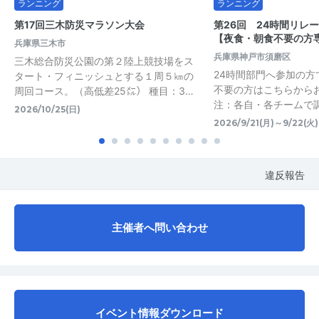
ランニング
ランニング
第17回三木防災マラソン大会
第26回 24時間リレ
【夜食・朝食不要の方
兵庫県三木市
兵庫県神戸市須磨区
三木総合防災公園の第２陸上競技場をス
24時間部門へ参加の方
タート・フィニッシュとする１周５㎞の
不要の方はこちらから
周回コース。（高低差25㍍） 種目：3…
注：各自・各チームで
2026/10/25(日)
2026/9/21(月)～9/22(火)
違反報告
主催者へ問い合わせ
イベント情報ダウンロード