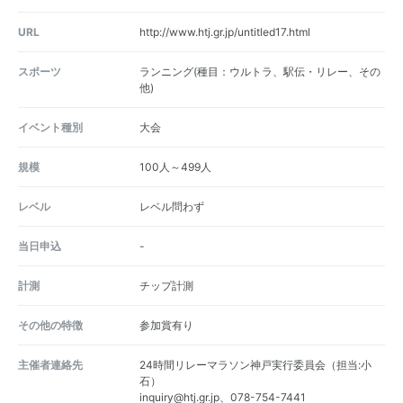
URL
http://www.htj.gr.jp/untitled17.html
スポーツ
ランニング(種目：ウルトラ、駅伝・リレー、その
他)
イベント種別
大会
規模
100人～499人
レベル
レベル問わず
当日申込
-
計測
チップ計測
その他の特徴
参加賞有り
主催者連絡先
24時間リレーマラソン神戸実行委員会（担当:小
石）
inquiry@htj.gr.jp、078-754-7441