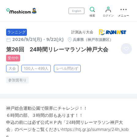
English
検索
ログイン
メニュー
計測あり大会
ランニング
2026/9/21(月)・9/22(火)
兵庫県（神戸市須磨区）
第26回 24時間リレーマラソン神戸大会
受付中
大会
100人～499人
レベル問わず
参加賞有り
神戸総合運動公園で限界にチャレンジ！！
６時間の部、３時間の部もあります！！
申込の前には必ず公式ＨＰ内「24時間リレーマラソン神戸大
会」のページをご覧ください
https://htj.gr.jp/summary/24h_kob
e