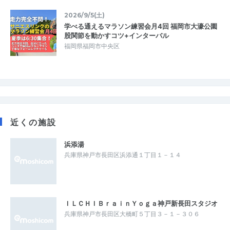
2026/9/5(土)
学べる通えるマラソン練習会月4回 福岡市大濠公園
股関節を動かすコツ+インターバル
福岡県福岡市中央区
近くの施設
浜添湯
兵庫県神戸市長田区浜添通１丁目１－１４
ＩＬＣＨＩＢｒａｉｎＹｏｇａ神戸新長田スタジオ
兵庫県神戸市長田区大橋町５丁目３－１－３０６