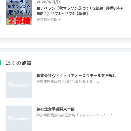
2026/9/7(月)
■ナベラン【秋マラソン足づくり2部練│月曜8時＋
9時半】サブ3～サブ5【単発】
東京都千代田区
近くの施設
株式会社ヴィクトリアオーロラモール東戸塚店
神奈川県横浜市戸塚区品濃町５３６－１
錬心舘空手道関東本部
神奈川県横浜市南区別所３丁目２５－１－１０１