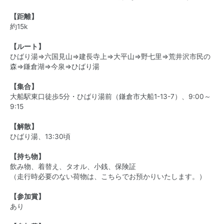
【距離】
約15k
【ルート】
ひばり湯⇒六国見山⇒建長寺上⇒大平山⇒野七里⇒荒井沢市民の
森⇒鎌倉湖⇒今泉⇒ひばり湯
【集合】
大船駅東口徒歩5分・ひばり湯前（鎌倉市大船1-13-7）、9:00～
9:15
【解散】
ひばり湯、13:30頃
【持ち物】
飲み物、着替え、タオル、小銭、保険証
（走行時必要のない荷物は、こちらでお預かりいたします。）
【参加賞】
あり