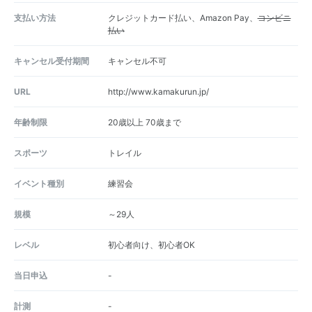
支払い方法
クレジットカード払い、Amazon Pay、
コンビニ
払い
キャンセル受付期間
キャンセル不可
URL
http://www.kamakurun.jp/
年齢制限
20歳以上 70歳まで
スポーツ
トレイル
イベント種別
練習会
規模
～29人
レベル
初心者向け、初心者OK
当日申込
-
計測
-