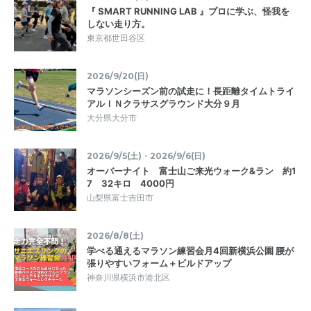
『 SMART RUNNING LAB 』プロに学ぶ、怪我を
しない走り方。
東京都世田谷区
2026/9/20(日)
マラソンシーズン前の試走に！長距離タイムトライ
アルＩＮクラサスグラウンド大分９月
大分県大分市
2026/9/5(土)・2026/9/6(日)
オーバーナイト 富士山ご来光ウォーク&ラン 約1
7 32キロ 4000円
山梨県富士吉田市
2026/8/8(土)
学べる通えるマラソン練習会月4回新横浜公園 腰が
張りやすいフォーム＋ビルドアップ
神奈川県横浜市港北区