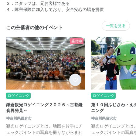
３．スタッフは、元お客様である
４．障害保険に加入しており、安全安心の場を提供
一覧を見る
この主催者の他のイベント
受付中
ロゲイニング
ロゲイニング
鎌倉観光ロゲイニング２０２６～古都鎌
第１０回ふじさわ・え
倉再発見～
ニング
神奈川県鎌倉市
神奈川県藤沢市
観光ロゲイニングとは、地図を片手にチ
観光ロゲイニングとは
ェックポイントの写真を撮りながらまわ
ェックポイントの写真