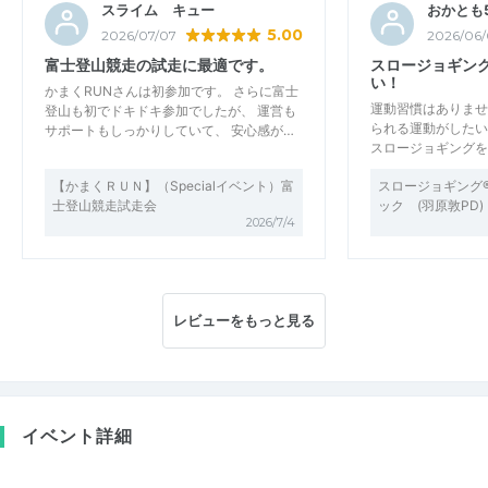
スライム キュー
おかとも5
5.00
2026/07/07
2026/06/
富士登山競走の試走に最適です。
スロージョギン
い！
かまくRUNさんは初参加です。 さらに富士
運動習慣はありませ
登山も初でドキドキ参加でしたが、 運営も
られる運動がしたい
サポートもしっかりしていて、 安心感が…
スロージョギングを
【かまくＲＵＮ】（Specialイベント）富
スロージョギング
士登山競走試走会
ック (羽原敦PD
2026/7/4
レビューをもっと見る
イベント詳細