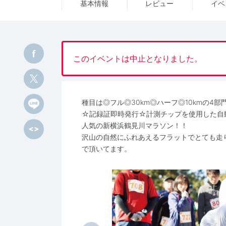
基本情報
レビュー
イベ
このイベントは中止となりました。
種目は◎フル◎30km◎ハーフ◎10kmの4部
☆記録証即時発行☆計測チップを使用した自
人気の新横浜鶴見川マラソン！！
沢山の自然にふれあえるフラットでとても走
で頂いてます。