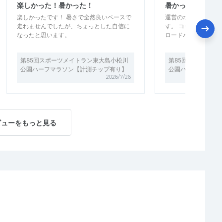
楽しかった！暑かった！
暑かったが良い大
楽しかったです！ 暑さで全然良いペースで
運営のホスピタリテ
走れませんでしたが、ちょっとした自信に
す。 コースも平坦
なったと思います。
ロードバイクが多か
第85回スポーツメイトラン東大島小松川
第85回スポーツメ
公園ハーフマラソン【計測チップ有り】
公園ハーフマラソン
2026/7/26
ビューをもっと見る