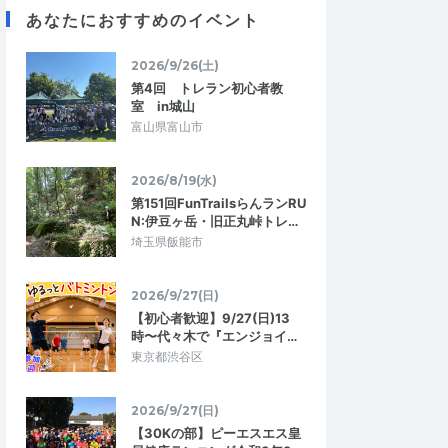
あなたにおすすめのイベント
2026/9/26(土)
第4回 トレラン初心者教
室 in城山
富山県富山市
2026/8/19(水)
第151回FunTrailsらんランRU
N:伊豆ヶ岳・旧正丸峠トレ…
埼玉県飯能市
2026/9/27(日)
【初心者歓迎】9/27(日)13
時〜代々木で『エンジョイ…
東京都渋谷区
0930
sasaki.yasuyuki0131@gmail.com
2026/9/27(日)
4.67
5.00
9
2026/07/27
【30Kの部】ピーエスエス皇