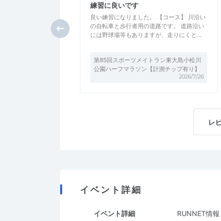
練習に良いです
良い練習になりました。 【コース】 川沿い
の自転車と歩行者用の道路です。 道路沿い
には野球場等もありますが、走りにくと…
第85回スポーツメイトラン東大島小松川
公園ハーフマラソン【計測チップ有り】
2026/7/26
レ
イベント詳細
イベント詳細
RUNNET情報