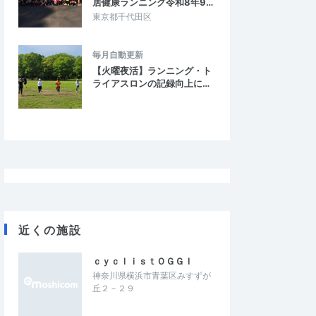
居健康ランニング令和8年9…
会だと思った
酷暑のレースでメンタルを強くする
東京都千代田区
ィはとても良かったで
とても暑い日でハーフで3時間の制限時間内
で走りやすかったです。
に走ることは無理なので、受付時に10kmに
ったですが、そこは…
変更していただいたが、気持ちよく対応…
毎月自動更新
【火曜夜活】ランニング・ト
ライアスロンの記録向上に…
イトラン東大島小松川
第8回スポーツメイトラン新横浜鶴見川ハ
【計測チップ有り】
ーフマラソン【計測チップ有り】
2026/7/26
2026/7/25
近くの施設
ｃｙｃｌｉｓｔＯＧＧＩ
神奈川県横浜市青葉区みすずが
丘２－２９