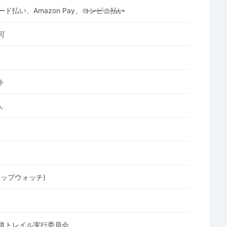
ド払い、Amazon Pay、
コンビニ払い
可
ト
人
トップウォッチ)
道トレイル実行委員会