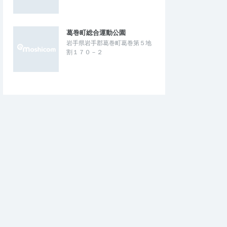
葛巻町総合運動公園
岩手県岩手郡葛巻町葛巻第５地
割１７０－２