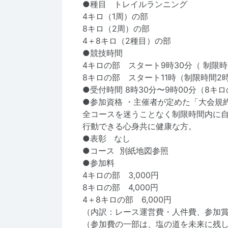
●種⽬ トレイルランニング
4キロ（1周）の部
8キロ（2周）の部
4＋8キロ（2種目）の部
●競技時間
4キロの部 スタート9時30分（ 制限時
8キロの部 スタート11時（制限時間2
●受付時間 8時30分〜9時00分（8キ
●参加資格 ・主催者が定めた「⼤会規
全コースを迷うことなく制限時間内に
⾏動できる⼼⾝共に健康な⽅。
●表彰 なし
●コース 別紙地図参照
●参加料
4キロの部 3,000円
8キロの部 4,000円
4＋8キロの部 6,000円
（内訳：レース運営費・⼈件費、参加
（参加費の⼀部は、塩の道を未来に残