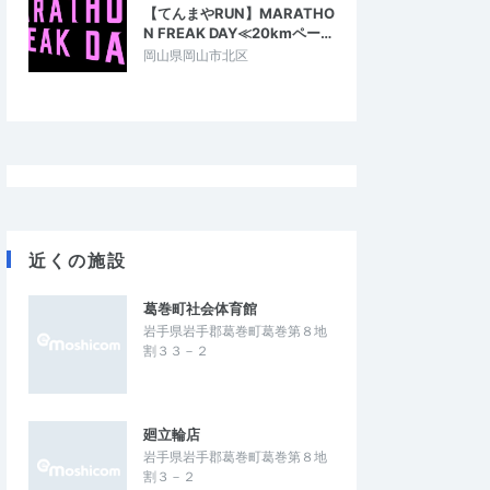
【てんまやRUN】MARATHO
4.67
5.00
6
2024/11/04
N FREAK DAY≪20kmペー…
思います。
走れるトレイル
岡山県岡山市北区
初めてでした。2周にエ
急坂がなく上りも走れるトレイルです。
コースはトレランらし
（走力があれば）下りが苦手な私も、それ
ました。いい練習に…
なりに走ることができました。もう少し…
イル（個人の部）
のだ塩の道トレイル2024
2026/5/24
2024/11/2
近くの施設
葛巻町社会体育館
岩手県岩手郡葛巻町葛巻第８地
割３３－２
廻立輪店
岩手県岩手郡葛巻町葛巻第８地
割３－２