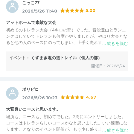
こっこ77
5.00
2026/5/26 11:48
アットホームで素敵な大会
初めてのトレラン大会（4キロの部）でした。普段登山とランニ
ングはしていてトレランも何度かやりましたが、やはり大会とな
ると他の人のペースにのってしまい、上手く走れず。良い経験に
なりました。コース整備素晴らしく、ありがたかったです。ちょ
うど良いアップダウンでした。参加賞が豪華すぎ！天候がイマイ
イベント：
くずまき塩の道トレイル（個人の部）
チで、同時開催のツツジ祭りは人出が寂しかったですが、走る分
開催日：2026/5/24
にはちょうど良かったです。スタッフの皆様ありがとうございま
した。また来年も開催されたら、必ず出場します！必携品の確認
は当日なしでした。
ポリピロ
4.67
2026/5/26 10:23
大変良いコースと思います。
場所も、コースも、初めてでした。2周にエントリーしました。
コースはトレランらしいコースかなと思いました。いい練習にな
ります。となりのイベント開催が、もう少し盛り上がればもっと